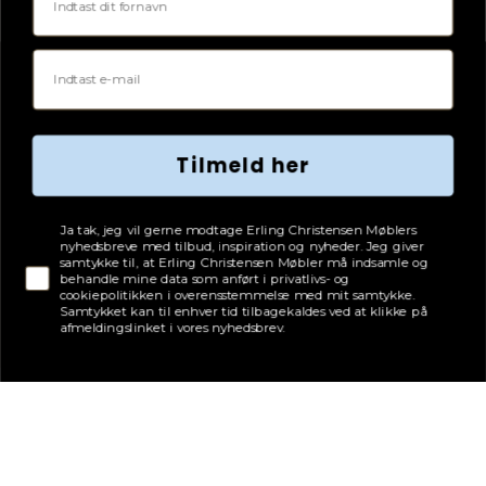
Email
Tilmeld her
Tjekboks samtykke
Ja tak, jeg vil gerne modtage Erling Christensen Møblers
nyhedsbreve med tilbud, inspiration og nyheder. Jeg giver
Adresse
samtykke til, at Erling Christensen Møbler må indsamle og
behandle mine data som anført i privatlivs- og
Erling Christensen Møbler A/S
cookiepolitikken i overensstemmelse med mit samtykke.
Hørmestedvej 342
Samtykket kan til enhver tid tilbagekaldes ved at klikke på
9870 Sindal
afmeldingslinket i vores nyhedsbrev.
CVR: 75082517