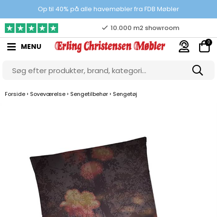
Prisgaranti
Op til 40% på alle havemøbler fra FDB Møbler
10.000 m2 showroom
0
MENU
Gratis & gode parkeringsforhold
›
›
›
Forside
Soveværelse
Sengetilbehør
Sengetøj