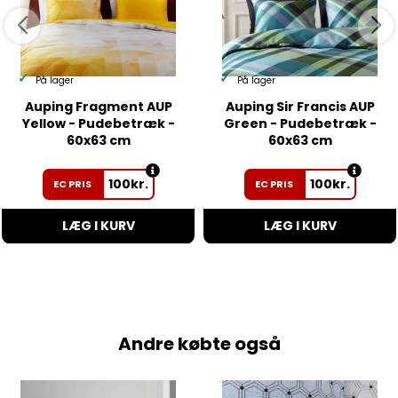
På lager
På lager
Auping Fragment AUP
Auping Sir Francis AUP
Yellow - Pudebetræk -
Green - Pudebetræk -
60x63 cm
60x63 cm
100
kr.
100
kr.
EC PRIS
EC PRIS
LÆG I KURV
LÆG I KURV
Andre købte også