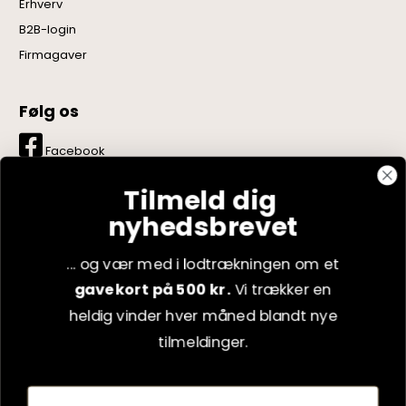
Erhverv
B2B-login
Firmagaver
Følg os
Facebook
Instagram
Tilmeld dig
nyhedsbrevet
LinkedIn
YouTube
... og vær med i lodtrækningen om et
gavekort på 500 kr.
Vi trækker en
Pinterest
heldig vinder hver måned blandt nye
tilmeldinger.
Fornavn