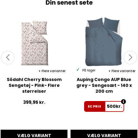
Din senest sete
På lager
Flere varianter
Flere varianter
Södahl Cherry Blossom
Auping Congo AUP Blue
Sengetøj - Pink- Flere
grey - Sengesæt - 140 x
størrelser
200 cm
399,95
kr.
500
kr.
EC PRIS
VÆLG VARIANT
VÆLG VARIANT