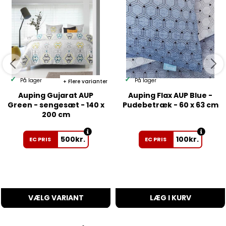
På lager
På lager
Flere varianter
Auping Gujarat AUP
Auping Flax AUP Blue -
Green - sengesæt - 140 x
Pudebetræk - 60 x 63 cm
200 cm
500
kr.
100
kr.
EC PRIS
EC PRIS
VÆLG VARIANT
LÆG I KURV