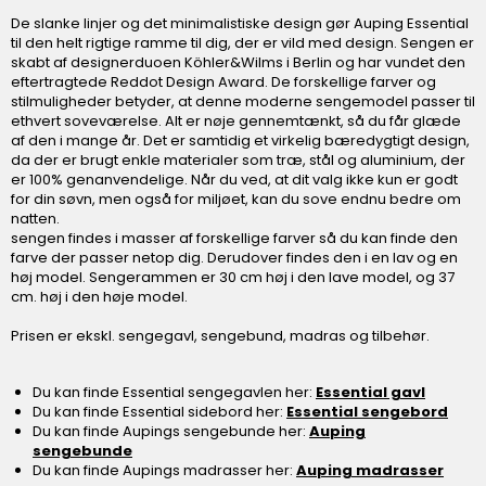
De slanke linjer og det minimalistiske design gør Auping Essential
til den helt rigtige ramme til dig, der er vild med design. Sengen er
skabt af designerduoen Köhler&Wilms i Berlin og har vundet den
eftertragtede Reddot Design Award. De forskellige farver og
stilmuligheder betyder, at denne moderne sengemodel passer til
ethvert soveværelse. Alt er nøje gennemtænkt, så du får glæde
af den i mange år. Det er samtidig et virkelig bæredygtigt design,
da der er brugt enkle materialer som træ, stål og aluminium, der
er 100% genanvendelige. Når du ved, at dit valg ikke kun er godt
for din søvn, men også for miljøet, kan du sove endnu bedre om
natten.
sengen findes i masser af forskellige farver så du kan finde den
farve der passer netop dig. Derudover findes den i en lav og en
høj model. Sengerammen er 30 cm høj i den lave model, og 37
cm. høj i den høje model.
Prisen er ekskl. sengegavl, sengebund, madras og tilbehør.
Du kan finde Essential sengegavlen her:
Essential gavl
Du kan finde Essential sidebord her:
Essential sengebord
Du kan finde Aupings sengebunde her:
Auping
sengebunde
Du kan finde Aupings madrasser her:
Auping madrasser