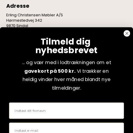
Adresse
Erling Christensen Møbler A/S
Hørmestedvej 342
9870 Sindal
CVR: 75082517
Tilmeld dig
nyhedsbrevet
... og vær med i lodtrækningen om et
gavekort på 500 kr.
Vi trækker en
heldig vinder hver måned blandt nye
tilmeldinger.
Fornavn
Email