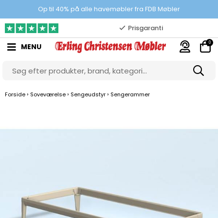
100% danskejet webshop
Op til 40% på alle havemøbler fra FDB Møbler
Prisgaranti
0
MENU
10.000 m2 showroom
Gratis & gode parkeringsforhold
›
›
›
Forside
Soveværelse
Sengeudstyr
Sengerammer