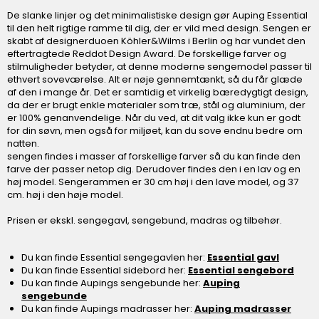
De slanke linjer og det minimalistiske design gør Auping Essential
til den helt rigtige ramme til dig, der er vild med design. Sengen er
skabt af designerduoen Köhler&Wilms i Berlin og har vundet den
eftertragtede Reddot Design Award. De forskellige farver og
stilmuligheder betyder, at denne moderne sengemodel passer til
ethvert soveværelse. Alt er nøje gennemtænkt, så du får glæde
af den i mange år. Det er samtidig et virkelig bæredygtigt design,
da der er brugt enkle materialer som træ, stål og aluminium, der
er 100% genanvendelige. Når du ved, at dit valg ikke kun er godt
for din søvn, men også for miljøet, kan du sove endnu bedre om
natten.
sengen findes i masser af forskellige farver så du kan finde den
farve der passer netop dig. Derudover findes den i en lav og en
høj model. Sengerammen er 30 cm høj i den lave model, og 37
cm. høj i den høje model.
Prisen er ekskl. sengegavl, sengebund, madras og tilbehør.
Du kan finde Essential sengegavlen her:
Essential gavl
Du kan finde Essential sidebord her:
Essential sengebord
Du kan finde Aupings sengebunde her:
Auping
sengebunde
Du kan finde Aupings madrasser her:
Auping madrasser