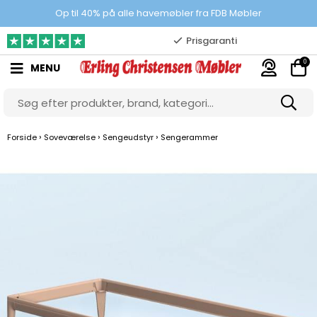
Prisgaranti
Op til 40% på alle havemøbler fra FDB Møbler
10.000 m2 showroom
0
MENU
Gratis & gode parkeringsforhold
›
›
›
Forside
Soveværelse
Sengeudstyr
Sengerammer