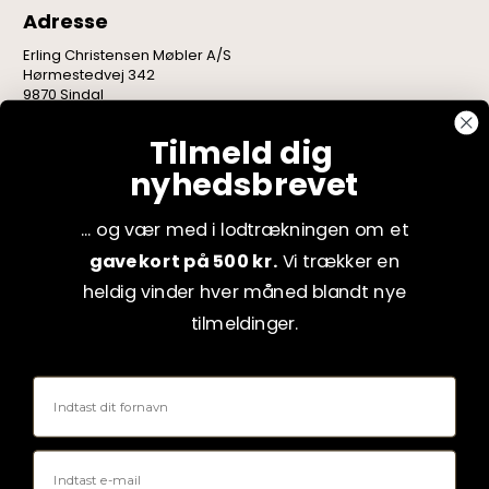
Adresse
Erling Christensen Møbler A/S
Hørmestedvej 342
9870 Sindal
CVR: 75082517
Tilmeld dig
nyhedsbrevet
... og vær med i lodtrækningen om et
gavekort på 500 kr.
Vi trækker en
heldig vinder hver måned blandt nye
tilmeldinger.
Fornavn
Email