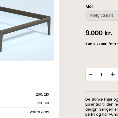
Mål
9.000
kr.
-
+
200, 210
De slanke linjer o
120, 140
Essential til den h
design. Sengen er
Warm Grey
Berlin og har vun