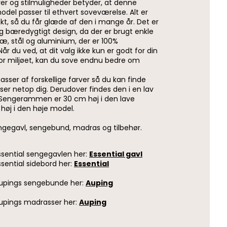
rver og stilmuligheder betyder, at denne
el passer til ethvert soveværelse. Alt er
, så du får glæde af den i mange år. Det er
ig bæredygtigt design, da der er brugt enkle
æ, stål og aluminium, der er 100%
r du ved, at dit valg ikke kun er godt for din
or miljøet, kan du sove endnu bedre om
sser af forskellige farver så du kan finde
ser netop dig. Derudover findes den i en lav
 Sengerammen er 30 cm høj i den lave
høj i den høje model.
sengegavl, sengebund, madras og tilbehør.
ssential sengegavlen her:
Essential gavl
ssential sidebord her:
Essential
Aupings sengebunde her:
Auping
upings madrasser her:
Auping