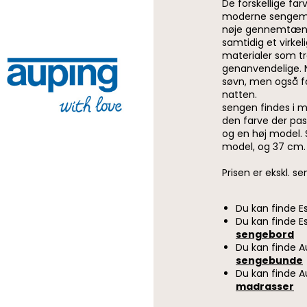
De forskellige fa
moderne sengemod
nøje gennemtænkt
samtidig et virkel
materialer som tr
genanvendelige. Nå
søvn, men også f
natten.
sengen findes i ma
den farve der pas
og en høj model.
model, og 37 cm. 
Prisen er ekskl. 
Du kan finde E
Du kan finde E
sengebord
Du kan finde 
sengebunde
Du kan finde A
madrasser