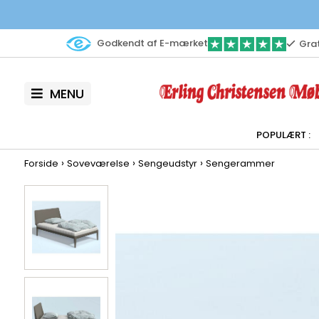
Godkendt af E-mærket
Grat
MENU
›
›
›
Forside
Soveværelse
Sengeudstyr
Sengerammer