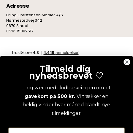
Adresse
Erling Christensen Møbler A/S
Hørmestedvej 342
9870 Sindal
CVR: 75082517
Tilmeld dig
nyhedsbrevet
🤍
... og vær med i lodtrækningen om et
gavekort på 500 kr.
Vi trækker en
heldig vinder hver måned blandt nye
tilmeldinger.
Email