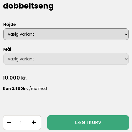
dobbeltseng
Højde
Mål
10.000
kr.
-
+
LÆG I KURV