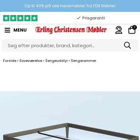
100% danskejet webshop
Op til 40% på alle havemøbler fra FDB Møbler
Prisgaranti
0
MENU
10.000 m2 showroom
Gratis & gode parkeringsforhold
›
›
›
Forside
Soveværelse
Sengeudstyr
Sengerammer