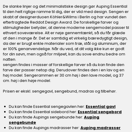
De slanke linjer og det minimalistiske design gør Auping Essential
til den helt rigtige ramme til dig, der er vild med design. Sengen er
skabt af designerduoen Köhler&Wilms i Berlin og har vundet den
eftertragtede Reddot Design Award. De forskellige farver og
stilmuligheder betyder, at denne moderne sengemodel passer til
ethvert soveværelse. Alt er nøje gennemtænkt, så du får glæde
af den i mange år. Det er samtidig et virkelig bæredygtigt design,
da der er brugt enkle materialer som træ, stål og aluminium, der
er 100% genanvendelige. Når du ved, at dit valg ikke kun er godt
for din søvn, men også for miljøet, kan du sove endnu bedre om
natten.
sengen findes i masser af forskellige farver så du kan finde den
farve der passer netop dig. Derudover findes den i en lav og en
høj model. Sengerammen er 30 cm høj i den lave model, og 37
cm. høj i den høje model.
Prisen er ekskl. sengegavl, sengebund, madras og tilbehør.
Du kan finde Essential sengegavlen her:
Essential gavl
Du kan finde Essential sidebord her:
Essential sengebord
Du kan finde Aupings sengebunde her:
Auping
sengebunde
Du kan finde Aupings madrasser her:
Auping madrasser