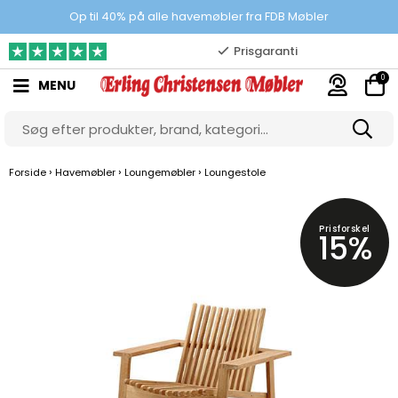
100% danskejet webshop
Op til 40% på alle havemøbler fra FDB Møbler
Prisgaranti
0
MENU
10.000 m2 showroom
Gratis & gode parkeringsforhold
›
›
›
Forside
Havemøbler
Loungemøbler
Loungestole
Prisforskel
15%