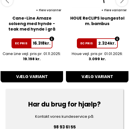
Flere varianter
Flere varianter
Cane-Line Amaze
HOUE ReCLIPS loungestol
solseng med hynde -
m. bambus
teak med hynde i grå
16.318
kr.
2.324
kr.
EC PRIS
EC PRIS
Cane Line vejl. pris pr. 01.11.2025:
Houe vejl. pris pr. 01.01.2026:
19.198 kr.
3.099 kr.
VÆLG VARIANT
VÆLG VARIANT
Har du brug for hjælp?
Kontakt vores kundeservice på:
98 93 61 55