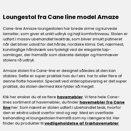
Loungestol fra Cane line model Amaze
Cane-line Amaze loungestolen har brede arme og kurvede
lameller, som giver et unikt udtryk og højt komfortniveau. Stolen er
udført i massiv ubehandlet teaktræ, som bliver smukt patineret
når det bliver udsat for det hårde, nordiske klima. Det, nærmest,
kunstagtige håndværk ses tydeligt ved de elegante tap-
samlinger, der fremstår som diskrete detaljer og fremhæver
stolens rå udtryk.
Amaze stolen fra Cane-line er designet således at den kan
stables. Dette er super praktisk hvis du f.eks. har to eller flere af
denne flotte havestol. Specielt ved vinteropbevaring er det super
praktisk, da stolen dermed ikke fylder så meget.
Klik her ønsker du at se flere
havemøbler
. Vi føre hele Cane-
lines sortiment af havemøbler, du finder
havemøbler fra Cane
line
her. Som nævnt er stolen udført i ubehandlet teak, hvorfor
den er ekstra udsat overfor vind og vejr. Med en overflade
behandling vil loungestolen fremstå som ny i længere tid. Her
finder du produkter til
vedligeholdelse af træhavemøbler