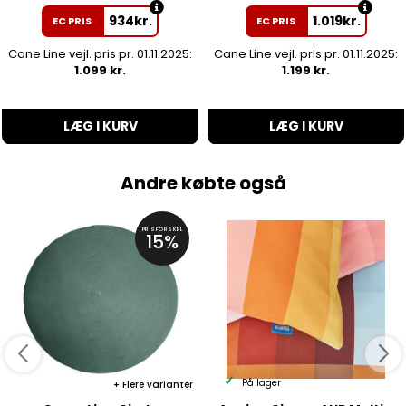
934
kr.
1.019
kr.
EC PRIS
EC PRIS
Cane Line vejl. pris pr. 01.11.2025:
Cane Line vejl. pris pr. 01.11.2025:
1.099 kr.
1.199 kr.
LÆG I KURV
LÆG I KURV
Andre købte også
PRISFORSKEL
15%
På lager
Flere varianter