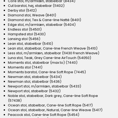
Core stol, m/armlæn, stabelbar (8434)
Cut barstol, høj, stabelbar (11402)
Derby stol (5412)
Diamond stol, Weave (8401)
Diamond stol, Tex & Cane-line Natté (8401)
Edge stol, m/armlæn, stabelbar (5404)
Endless stol (54501)
Hampsted stol (5430)
Lansing stol (5456)
Lean stol, stabelbar (5410)
Lean stol, stabelbar, Cane-line French Weave (5410)
Less stol, m/armlæn, stabelbar (11430 French Weave)
Luna stol, Teak, Grey Cane-line AirTouch (54050)
Moments stol, stabelbar (max to) (7440)
Moments stol (7441)
Moments barstol, Cane-line Soft Rope (7445)
Newman stol, stabelbar (5434)
Newman stol, stabelbar (5436)
Newport stol, m/armlæn, stabelbar (5433)
Newport stol, stabelbar (5432)
Noble stol, stabelbar, Dark grey, Cane-line Soft Rope
(57438)
Ocean stol, stabelbar, Cane-line Soft Rope (5417)
Ocean stol, stabelbar, Natural, Cane-line Weave (5417)
Peacock stol, Cane-line Soft Rope (5454)