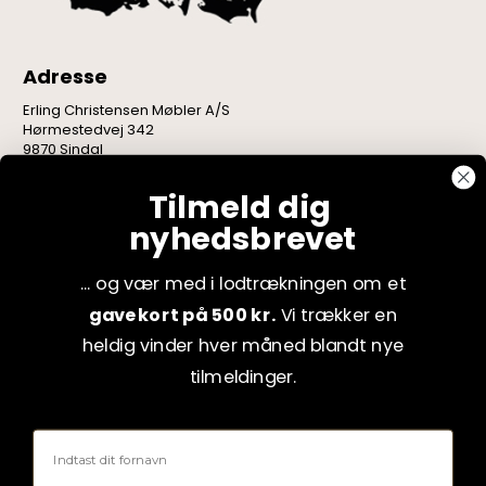
Adresse
Erling Christensen Møbler A/S
Hørmestedvej 342
9870 Sindal
CVR: 75082517
Tilmeld dig
nyhedsbrevet
... og vær med i lodtrækningen om et
gavekort på 500 kr.
Vi trækker en
heldig vinder hver måned blandt nye
tilmeldinger.
Fornavn