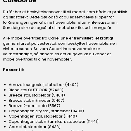
Caféborde
Du får her et beskyttelsescover til dit møbel, som både er praktisk
og slidstærkt. Dette gør også at du eksempelvis slipper for
forårsrengøringen af dine havemøbler efter vintersæsonen.
Samtidig sikre du også at dit møbel ser flot ud i mange år.
Alle møbelovertræk fra Cane-Line er fremstillet i et kraftigt
gennemfarvet polyesterstof, som beskytter havemøblerne i
vintersæsonen. Selvom Cane-Lines havemøbler er
vejrbestandige, så anbefales det alligevel at du køber et
møbelovertræk til dine havemøbler.
Passer til:
Amaze loungestol, stabelbar (4402)
Blend stol OUTDOOR (57430)
Breeze stol, stabelbar (5464)
Breeze stol, m/meder (5467)
Breeze 2-pers. sofa (5567)
Copenhagen city stol, stabelbar (11438)
Copenhagen stol, stabelbar (11440)
Copenhagen stol, m/armlæn, stabelbar (11441)
Core stol, stabelbar (8433)