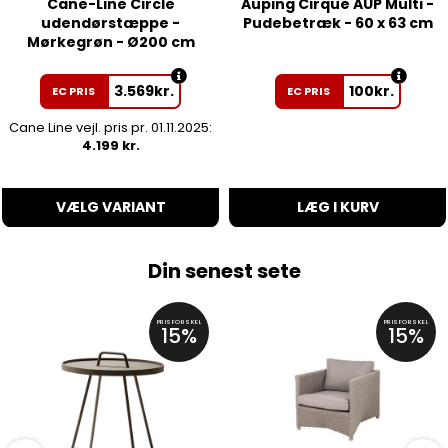
Cane-Line Circle
Auping Cirque AUP Multi -
udendørstæppe -
Pudebetræk - 60 x 63 cm
Mørkegrøn - Ø200 cm
3.569
kr.
100
kr.
EC PRIS
EC PRIS
Cane Line vejl. pris pr. 01.11.2025:
4.199 kr.
VÆLG VARIANT
LÆG I KURV
Din senest sete
PRISFORSKEL
PRISFORSKEL
15%
15%