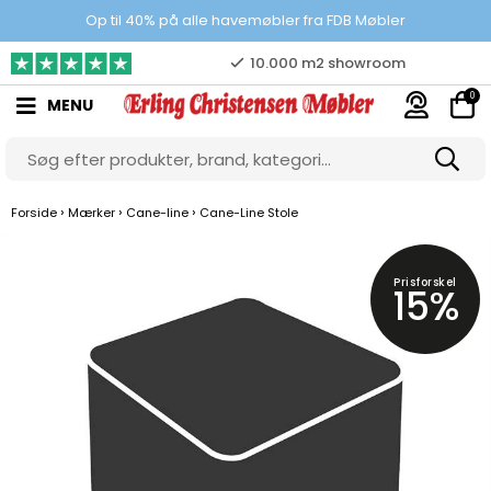
Prisgaranti
Op til 40% på alle havemøbler fra FDB Møbler
10.000 m2 showroom
0
MENU
Gratis & gode parkeringsforhold
›
›
›
Forside
Mærker
Cane-line
Cane-Line Stole
Prisforskel
15%