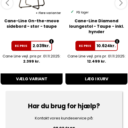
På lager
Flere varianter
Cane-Line On-the-move
Cane-Line Diamond
sidebord - stor - taupe
loungestol - Taupe - inkl.
hynder
2.039
kr.
10.624
kr.
EC PRIS
EC PRIS
Cane Line vejl. pris pr. 01.11.2025:
Cane Line vejl. pris pr. 01.11.2025:
2.399 kr.
12.499 kr.
VÆLG VARIANT
LÆG I KURV
Har du brug for hjælp?
Kontakt vores kundeservice på: