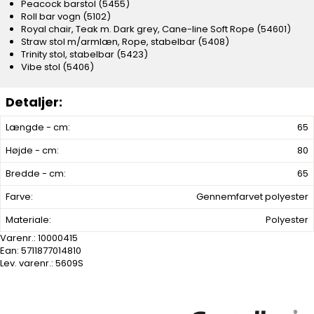
Peacock barstol (5455)
Roll bar vogn (5102)
Royal chair, Teak m. Dark grey, Cane-line Soft Rope (54601)
Straw stol m/armlæn, Rope, stabelbar (5408)
Trinity stol, stabelbar (5423)
Vibe stol (5406)
Længde - cm:
65
Højde - cm:
80
Bredde - cm:
65
Farve:
Gennemfarvet polyester
Materiale:
Polyester
Varenr.:
10000415
Ean: 5711877014810
Lev. varenr.:
5609S