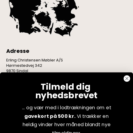
Adresse
Erling Christensen Møbler A/S
Hørmestedvej 342
9870 Sindal
CVR: 75082517
Tilmeld dig
nyhedsbrevet
... og vær med i lodtrækningen om et
gavekort på 500 kr.
Vi trækker en
heldig vinder hver måned blandt nye