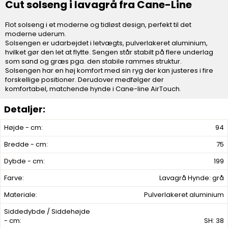
Cut solseng i lavagrå fra Cane-Line
Flot solseng i et moderne og tidløst design, perfekt til det
moderne uderum.
Solsengen er udarbejdet i letvægts, pulverlakeret aluminium,
hvilket gør den let at flytte. Sengen står stabilt på flere underlag
som sand og græs pga. den stabile rammes struktur.
Solsengen har en høj komfort med sin ryg der kan justeres i fire
forskellige positioner. Derudover medfølger der
komfortabel, matchende hynde i Cane-line AirTouch.
Højde - cm:
94
Bredde - cm:
75
Dybde - cm:
199
Farve:
Lavagrå Hynde: grå
Materiale:
Pulverlakeret aluminium
Siddedybde / Siddehøjde
- cm:
SH: 38