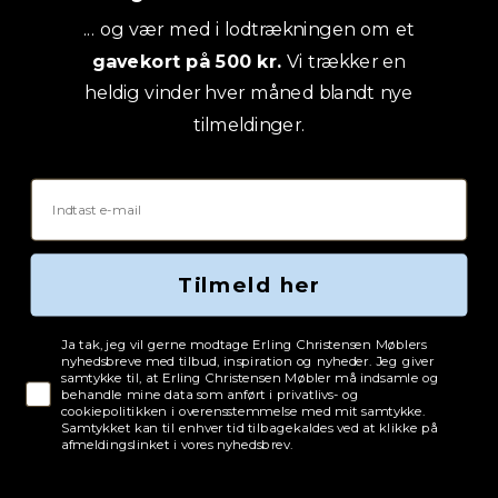
... og vær med i lodtrækningen om et
gavekort på 500 kr.
Vi trækker en
heldig vinder hver måned blandt nye
tilmeldinger.
Email
Tilmeld her
Tjekboks samtykke
Ja tak, jeg vil gerne modtage Erling Christensen Møblers
nyhedsbreve med tilbud, inspiration og nyheder. Jeg giver
samtykke til, at Erling Christensen Møbler må indsamle og
behandle mine data som anført i privatlivs- og
cookiepolitikken i overensstemmelse med mit samtykke.
Samtykket kan til enhver tid tilbagekaldes ved at klikke på
afmeldingslinket i vores nyhedsbrev.