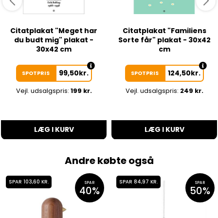
Citatplakat "Meget har
Citatplakat "Familiens
du budt mig" plakat -
Sorte får" plakat - 30x42
30x42 cm
cm
99,50
kr.
124,50
kr.
SPOTPRIS
SPOTPRIS
Vejl. udsalgspris:
199 kr.
Vejl. udsalgspris:
249 kr.
LÆG I KURV
LÆG I KURV
Andre købte også
SPAR 103,60 KR.
SPAR 84,97 KR.
SPAR
SPAR
40%
50%