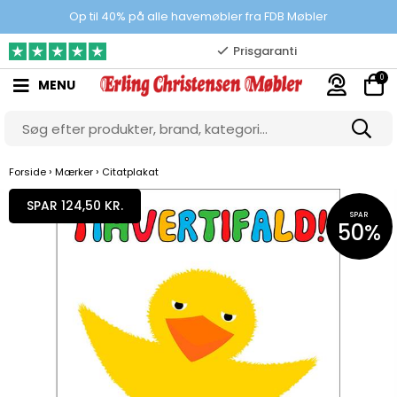
100% danskejet webshop
Op til 40% på alle havemøbler fra FDB Møbler
Prisgaranti
0
MENU
10.000 m2 showroom
Gratis & gode parkeringsforhold
›
›
Forside
Mærker
Citatplakat
SPAR 124,50 KR.
SPAR
50%