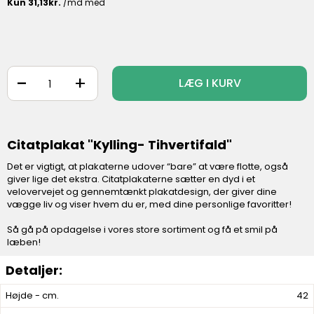
-
+
LÆG I KURV
Citatplakat "Kylling- Tihvertifald"
Det er vigtigt, at plakaterne udover “bare” at være flotte, også
giver lige det ekstra. Citatplakaterne sætter en dyd i et
velovervejet og gennemtænkt plakatdesign, der giver dine
vægge liv og viser hvem du er, med dine personlige favoritter!
Så gå på opdagelse i vores store sortiment og få et smil på
læben!
Højde - cm.
42