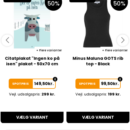
50%
50%
Flere varianter
Flere varianter
Citatplakat "Ingen ko på
Minus Maluna GOTS rib
isen" plakat - 50x70 cm
top - Black
149,50
kr.
99,50
kr.
SPOTPRIS
SPOTPRIS
Vejl. udsalgspris:
299 kr.
Vejl. udsalgspris:
199 kr.
VÆLG VARIANT
VÆLG VARIANT