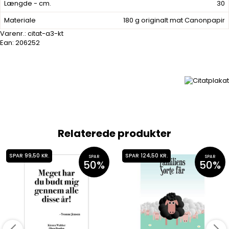
Længde - cm.
30
Materiale
180 g originalt mat Canonpapir
Varenr.:
citat-a3-kt
Ean: 206252
Relaterede produkter
SPAR 99,50 KR.
SPAR 124,50 KR.
SPAR
SPAR
50%
50%