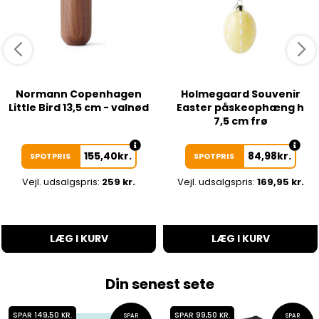
Normann Copenhagen
Holmegaard Souvenir
Little Bird 13,5 cm - valnød
Easter påskeophæng h
7,5 cm frø
155,40
kr.
84,98
kr.
SPOTPRIS
SPOTPRIS
Vejl. udsalgspris:
259 kr.
Vejl. udsalgspris:
169,95 kr.
LÆG I KURV
LÆG I KURV
Din senest sete
SPAR 149,50 KR.
SPAR 99,50 KR.
SPAR
SPAR