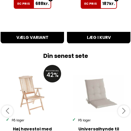
688
kr.
187
kr.
EC PRIS
EC PRIS
VÆLG VARIANT
LÆG I KURV
Din senest sete
PRISFORSKEL
42%
På lager
På lager
Høj havestol med
Universalhynde til