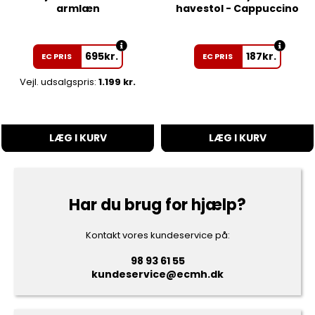
armlæn
havestol - Cappuccino
695
kr.
187
kr.
EC PRIS
EC PRIS
Vejl. udsalgspris:
1.199 kr.
LÆG I KURV
LÆG I KURV
Har du brug for hjælp?
Kontakt vores kundeservice på:
98 93 61 55
kundeservice@ecmh.dk