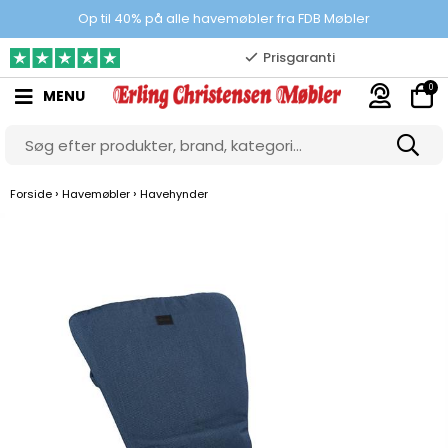
100% danskejet webshop
Op til 40% på alle havemøbler fra FDB Møbler
Prisgaranti
0
MENU
10.000 m2 showroom
Gratis & gode parkeringsforhold
›
›
Forside
Havemøbler
Havehynder