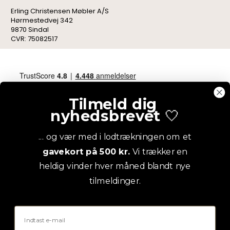
Erling Christensen Møbler A/S
Hørmestedvej 342
9870 Sindal
CVR: 75082517
Tilmeld dig
nyhedsbrevet
🤍
... og vær med i lodtrækningen om et
gavekort på 500 kr.
Vi trækker en
heldig vinder hver måned blandt nye
tilmeldinger.
Email