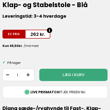
Klap- og Stabelstole - Blå
Leveringstid: 3-4 hverdage
262
kr.
EC PRIS
På lager
-
+
LÆG I KURV
LIVE PRISMATCH!
TJEK PRISEN NU
Diana sæde-/ryghynde til Fast-, Klap-