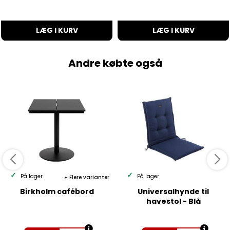
LÆG I KURV
LÆG I KURV
Andre købte også
På lager
På lager
Flere varianter
Birkholm cafébord
Universalhynde til
havestol - Blå