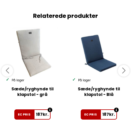
Relaterede produkter
På lager
På lager
Sæde/ryghynde til
Sæde/ryghynde til
klapstol - grå
klapstol - Blå
187
kr.
187
kr.
EC PRIS
EC PRIS