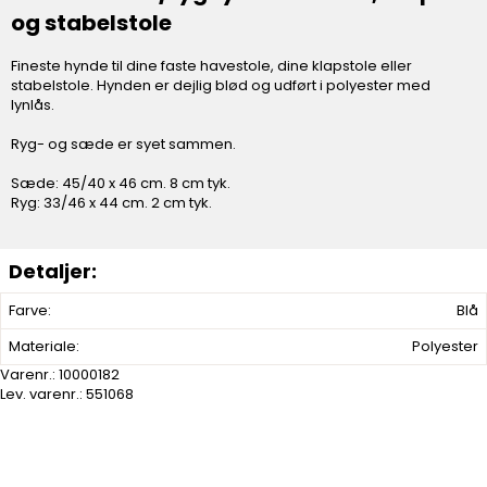
og stabelstole
Fineste hynde til dine faste havestole, dine klapstole eller
stabelstole. Hynden er dejlig blød og udført i polyester med
lynlås.
Ryg- og sæde er syet sammen.
Sæde: 45/40 x 46 cm. 8 cm tyk.
Ryg: 33/46 x 44 cm. 2 cm tyk.
Farve:
Blå
Materiale:
Polyester
Varenr.:
10000182
Lev. varenr.:
551068