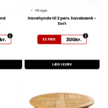
På lager
und
Havehynde til 2 pers. havebænk -
t
Sort
kr.
300
kr.
EC PRIS
LÆG I KURV