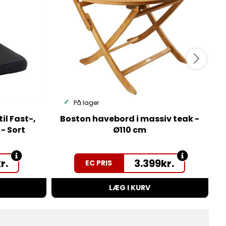
På lager
l Fast-,
Boston havebord i massiv teak -
- Sort
Ø110 cm
r.
3.399
kr.
EC PRIS
LÆG I KURV