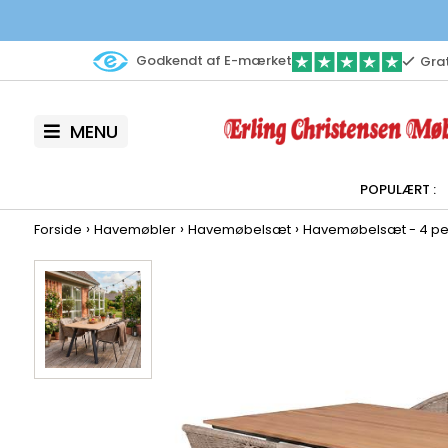
Godkendt af E-mærket
Grat
MENU
›
›
›
Forside
Havemøbler
Havemøbelsæt
Havemøbelsæt - 4 pe