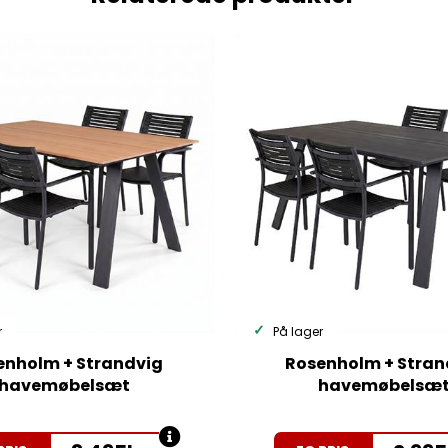
r
På lager
enholm + Strandvig
Rosenholm + Stran
havemøbelsæt
havemøbelsæ