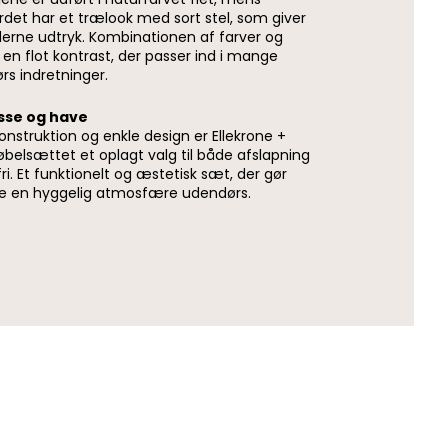
det har et trælook med sort stel, som giver
derne udtryk. Kombinationen af farver og
 en flot kontrast, der passer ind i mange
rs indretninger.
asse og have
onstruktion og enkle design er Ellekrone +
elsættet et oplagt valg til både afslapning
fri. Et funktionelt og æstetisk sæt, der gør
e en hyggelig atmosfære udendørs.