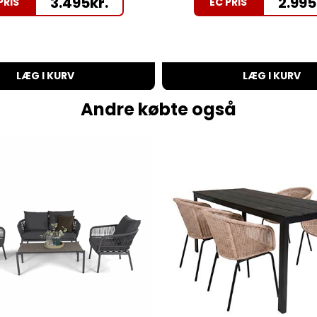
3.495
kr.
2.995
PRIS
EC PRIS
LÆG I KURV
LÆG I KURV
Andre købte også