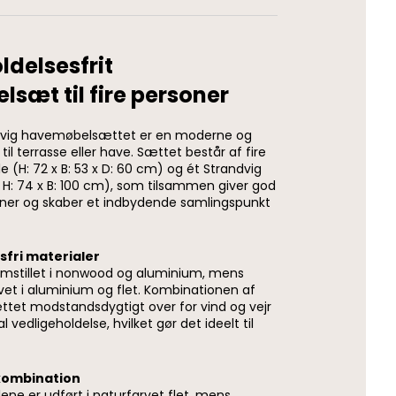
ldelsesfrit
sæt til fire personer
ndvig havemøbelsættet er en moderne og
 til terrasse eller have. Sættet består af fire
e (H: 72 x B: 53 x D: 60 cm) og ét Strandvig
x H: 74 x B: 100 cm), som tilsammen giver god
rsoner og skaber et indbydende samlingspunkt
sfri materialer
emstillet i nonwood og aluminium, mens
vet i aluminium og flet. Kombinationen af
ttet modstandsdygtigt over for vind og vejr
vedligeholdelse, hvilket gør det ideelt til
kombination
ene er udført i naturfarvet flet, mens