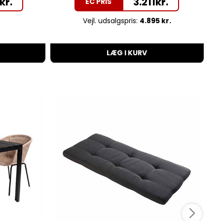
kr.
3.211
kr.
EC PRIS
Vejl. udsalgspris:
4.895 kr.
LÆG I KURV