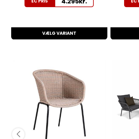
4.295
kr.
EC PRIS
EC 
VÆLG VARIANT