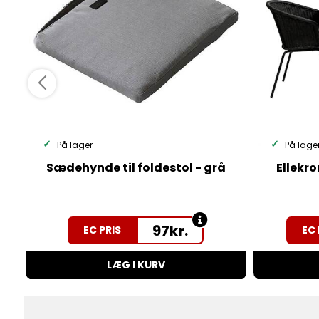
På lager
På lage
Sædehynde til foldestol - grå
Ellekr
97
kr.
EC PRIS
EC 
LÆG I KURV