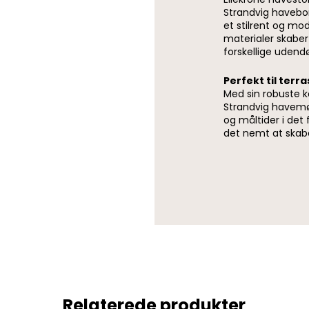
Strandvig havebor
et stilrent og mo
materialer skaber
forskellige udendø
Perfekt til terr
Med sin robuste k
Strandvig havemøb
og måltider i det 
det nemt at skab
Relaterede produkter