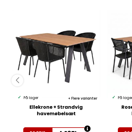
På lager
På lage
Flere varianter
Ellekrone + Strandvig
Ros
havemøbelsæt