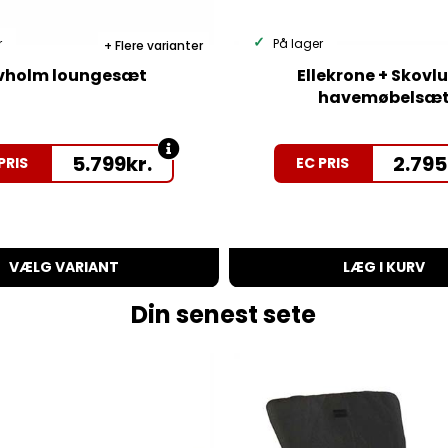
r
På lager
Flere varianter
vholm loungesæt
Ellekrone + Skovl
havemøbelsæ
5.799
kr.
2.795
PRIS
EC PRIS
VÆLG VARIANT
LÆG I KURV
Din senest sete