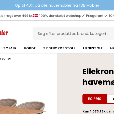
Op til 40% på alle havemøbler fra FDB Møbler
is fragt over 499 kr.
100% danskejet webshop
Prisgaranti
10
SOFAER
BORDE
SPISEBORDSSTOLE
LÆNESTOLE
H
rsoner
Ellekro
havemø
EC PRIS