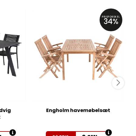
PRISFORSKEL
34%
dvig
Engholm havemøbelsæt
t