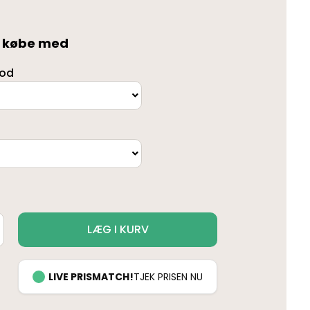
t købe med
fod
LÆG I KURV
LIVE PRISMATCH!
TJEK PRISEN NU