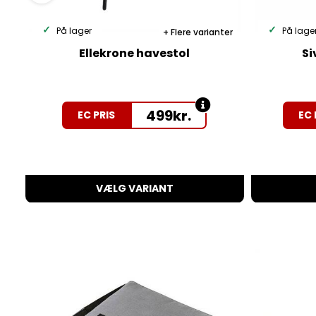
På lager
På lage
Flere varianter
Ellekrone havestol
Si
499
kr.
EC PRIS
EC 
VÆLG VARIANT