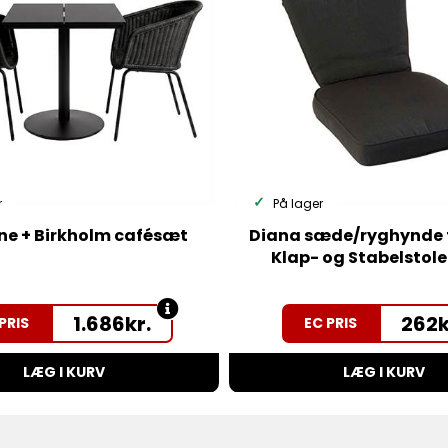
r
På lager
one + Birkholm cafésæt
Diana sæde/ryghynde ti
Klap- og Stabelstole 
1.686
kr.
262
k
PRIS
EC PRIS
LÆG I KURV
LÆG I KURV