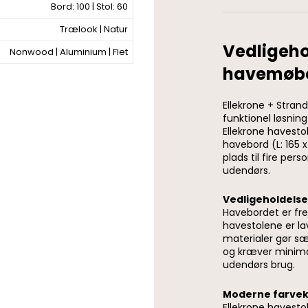
Bord: 100 | Stol: 60
Trælook | Natur
Vedligeho
Nonwood | Aluminium | Flet
havemøbel
Ellekrone + Stra
funktionel løsning
Ellekrone havestol
havebord (L: 165 
plads til fire pe
udendørs.
Vedligeholdelse
Havebordet er fr
havestolene er la
materialer gør sæ
og kræver minimal 
udendørs brug.
Moderne farve
Ellekrone havestol