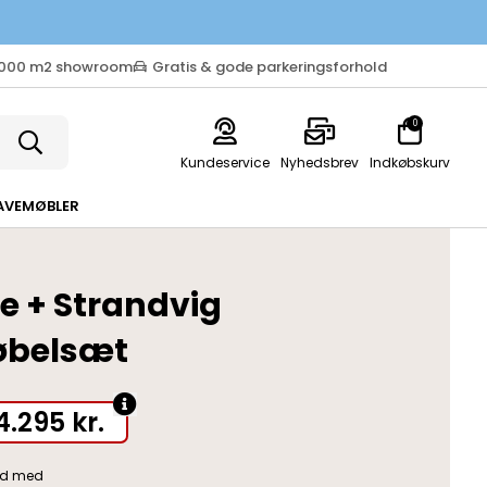
.000 m2 showroom
Gratis & gode parkeringsforhold
0
Kundeservice
Nyhedsbrev
Indkøbskurv
AVEMØBLER
ne + Strandvig
belsæt
4.295
kr.