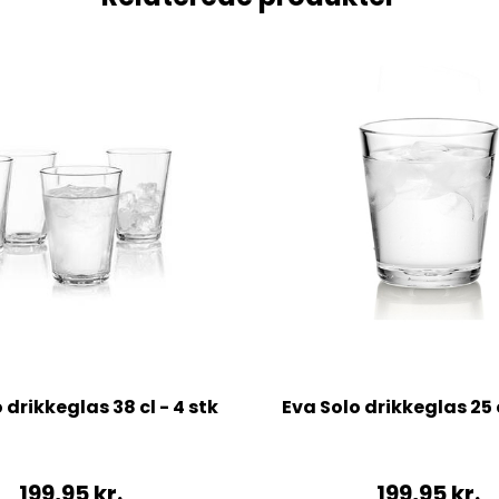
 drikkeglas 38 cl - 4 stk
Eva Solo drikkeglas 25 c
199,95
kr.
199,95
kr.