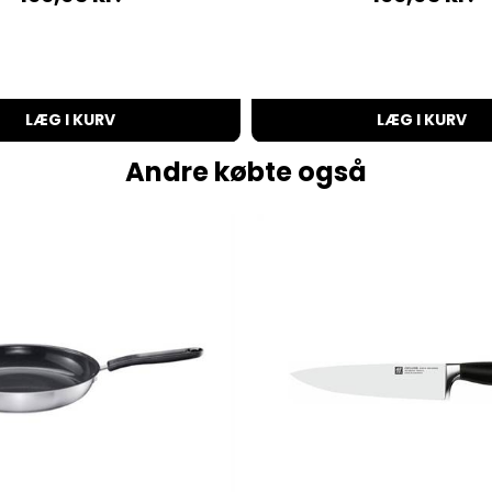
LÆG I KURV
LÆG I KURV
Andre købte også