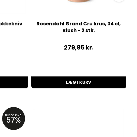
Kokkekniv
Rosendahl Grand Cru krus, 34 cl,
Blush - 2 stk.
279,95
kr.
LÆG I KURV
PRISFORSKEL
57%