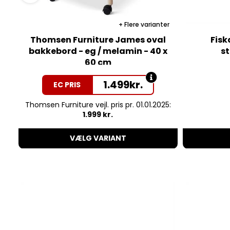
Flere varianter
Thomsen Furniture James oval
Fisk
bakkebord - eg / melamin - 40 x
s
60 cm
1.499
kr.
EC PRIS
Thomsen Furniture vejl. pris pr. 01.01.2025:
1.999 kr.
VÆLG VARIANT