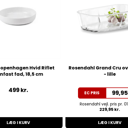
openhagen Hvid Riflet
Rosendahl Grand Cru ov
nfast fad, 18,5 cm
- lille
499
kr.
99,95
EC PRIS
Rosendahl vejl. pris pr. 01
229,95 kr.
LÆG I KURV
LÆG I KURV