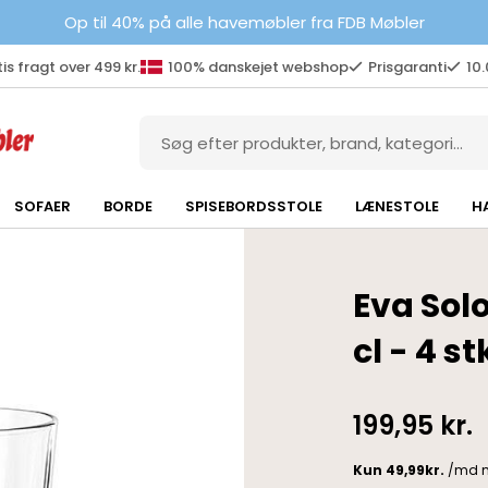
Op til 40% på alle havemøbler fra FDB Møbler
is fragt over 499 kr.
100% danskejet webshop
Prisgaranti
10
SOFAER
BORDE
SPISEBORDSSTOLE
LÆNESTOLE
H
Eva Sol
cl - 4 st
199,95
kr.