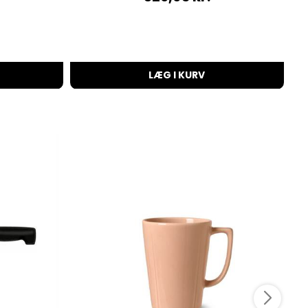
LÆG I KURV