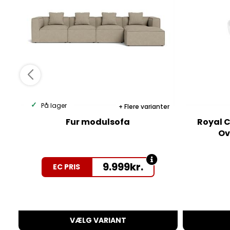
På lager
Flere varianter
Fur modulsofa
Royal C
Ov
9.999
kr.
EC PRIS
VÆLG VARIANT