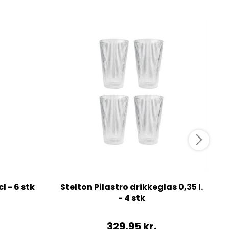
l - 6 stk
Stelton Pilastro drikkeglas 0,35 l.
S
- 4 stk
329,95
kr.