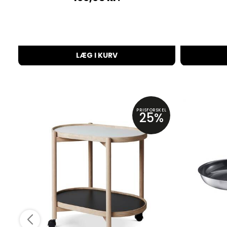
LÆG I KURV
PRISFORSKEL
25%