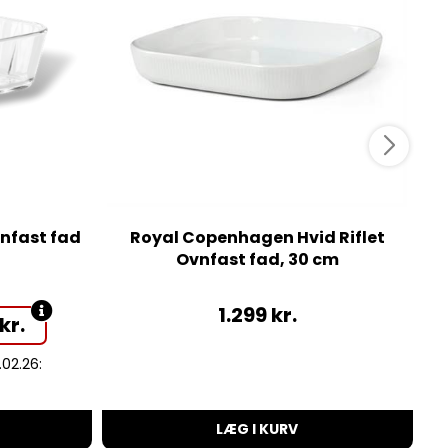
nfast fad
Royal Copenhagen Hvid Riflet
R
Ovnfast fad, 30 cm
1.299
kr.
kr.
.02.26:
LÆG I KURV