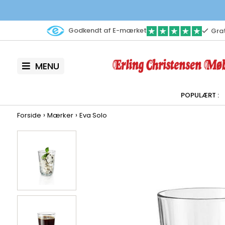
Godkendt af E-mærket
Grat
MENU
›
›
Forside
Mærker
Eva Solo