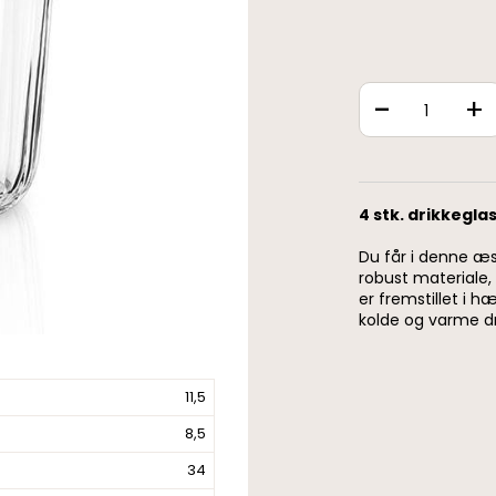
-
+
4 stk. drikkegla
Du får i denne æsk
robust materiale,
er fremstillet i h
kolde og varme dri
11,5
8,5
34