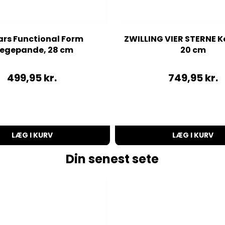
ars Functional Form
ZWILLING VIER STERNE 
tegepande, 28 cm
20 cm
499,95
kr.
749,95
kr.
LÆG I KURV
LÆG I KURV
Din senest sete