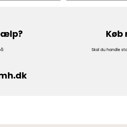
hjælp?
Køb 
å:
Skal du handle sto
cmh.dk