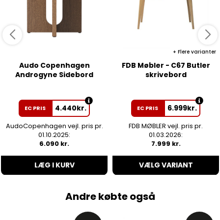
Flere varianter
Audo Copenhagen
FDB Møbler - C67 Butler
Androgyne Sidebord
skrivebord
4.440
kr.
6.999
kr.
EC PRIS
EC PRIS
AudoCopenhagen vejl. pris pr.
FDB MØBLER vejl. pris pr.
01.10.2025:
01.03.2026:
6.090 kr.
7.999 kr.
LÆG I KURV
VÆLG VARIANT
Andre købte også