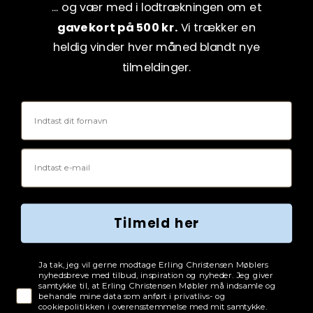
... og vær med i lodtrækningen om et
gavekort på 500 kr.
Vi trækker en
heldig vinder hver måned blandt nye
tilmeldinger.
Fornavn
Email
Tilmeld her
Tjekboks samtykke
Ja tak, jeg vil gerne modtage Erling Christensen Møblers
nyhedsbreve med tilbud, inspiration og nyheder. Jeg giver
samtykke til, at Erling Christensen Møbler må indsamle og
behandle mine data som anført i privatlivs- og
cookiepolitikken i overensstemmelse med mit samtykke.