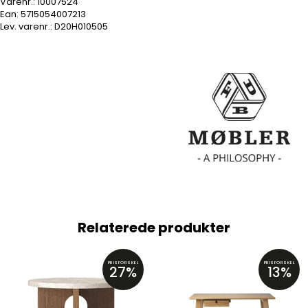
Varenr.:
10007524
Ean: 5715054007213
Lev. varenr.:
D20H010505
Relaterede produkter
PRISFORSKEL
PRISFORSKEL
27%
13%