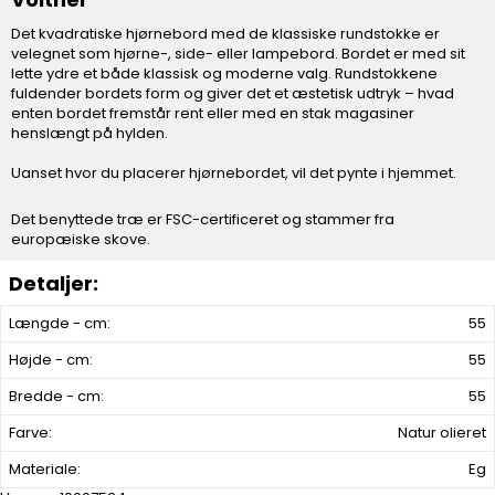
Det kvadratiske hjørnebord med de klassiske rundstokke er
velegnet som hjørne-, side- eller lampebord. Bordet er med sit
lette ydre et både klassisk og moderne valg. Rundstokkene
fuldender bordets form og giver det et æstetisk udtryk – hvad
enten bordet fremstår rent eller med en stak magasiner
henslængt på hylden.
Uanset hvor du placerer hjørnebordet, vil det pynte i hjemmet.
Det benyttede træ er FSC-certificeret og stammer fra
europæiske skove.
Længde - cm:
55
Højde - cm:
55
Bredde - cm:
55
Farve:
Natur olieret
Materiale:
Eg