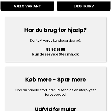
VÆLG VARIANT
LÆG I KURV
Har du brug for hjælp?
Kontakt vores kundeservice på:
98 93 61 55
kundeservice@ecmh.dk
Køb mere - Spar mere
Skal du handle stort ind? Så send os en uforpligtet
forespørgsel
Udfyld formular