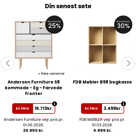
Din senest sete
PRISFORSKEL
PRISFORSKEL
25%
30%
Flere varianter
Andersen Furniture S8
FDB Møbler B98 bogkasse
kommode - Eg - Farvede
fronter
15.713
kr.
3.499
kr.
EC PRIS
EC PRIS
Andersen Furniture vejl. pris pr.
FDB MØBLER vejl. pris pr.
01.06.2026:
01.03.2026:
20.950 kr.
4.999 kr.