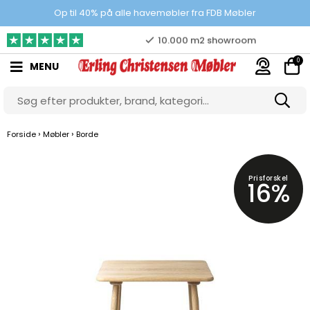
Prisgaranti
Op til 40% på alle havemøbler fra FDB Møbler
10.000 m2 showroom
0
MENU
Gratis & gode parkeringsforhold
›
›
Forside
Møbler
Borde
Prisforskel
16%