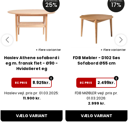
PRISFORSKEL
PRISFORSKEL
25%
17%
Flere varianter
Flere varianter
Haslev Athene sofabord i
FDB Møbler - D102 Søs
eg m. fransk flet - Ø90 -
Sofabord Ø55 cm
Hvidolieret eg
8.925
kr.
2.499
kr.
EC PRIS
EC PRIS
Haslev vejl. pris pr. 01.03.2025:
FDB MØBLER vejl. pris pr.
11.900 kr.
01.03.2026:
2.999 kr.
VÆLG VARIANT
VÆLG VARIANT