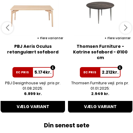
Flere varianter
Flere varianter
PBJ Aeris Oculus
Thomsen Furniture -
retangulært sofabord
Katrine sofabord - Ø100
cm
5.174
kr.
2.212
kr.
EC PRIS
EC PRIS
PBJ Designhouse vejl. pris pr.
Thomsen Furniture vejl. pris pr.
01.08.2025:
01.01.2025:
6.899 kr.
2.949 kr.
VÆLG VARIANT
VÆLG VARIANT
Din senest sete