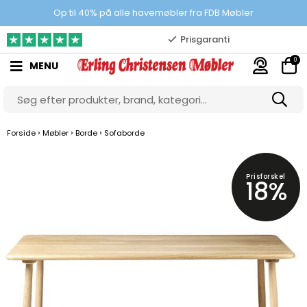
100% danskejet webshop
Op til 40% på alle havemøbler fra FDB Møbler
Prisgaranti
0
MENU
10.000 m2 showroom
Gratis & gode parkeringsforhold
›
›
›
Forside
Møbler
Borde
Sofaborde
Prisforskel
18%