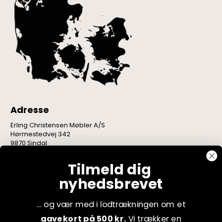
Adresse
Erling Christensen Møbler A/S
Hørmestedvej 342
9870 Sindal
CVR: 75082517
Tilmeld dig
nyhedsbrevet
... og vær med i lodtrækningen om et
gavekort på 500 kr.
Vi trækker en