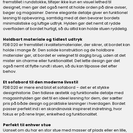
fremstillet i rundstokke, tilføjer ikke kun en visuel lethed til
designet, men gør det også nemt at holde orden på dine aviser,
bøger og magasiner. Denne elegante detalje giver en funktionel
løsning til opbevaring, samtidig med at den bevarer bordets
minimalistiske og luftige udtryk. Hylden gør det nemt at rydde
overfladen af bordet hurtigt, så du altid kan holde stuen ryddelig.
Holdbart materiale og tidløst udtryk
FDB D20 er fremstillet i kvalitetsmaterialer, der sikrer, at bordet kan
holde i mange år. Den solide konstruktion og de holdbare
materialer gør, at bordet er velegnet til daglig brug, uden at det
mister sin charme eller funktionalitet. Det lette design gør det
også nemt at flytte rundt i stuen, så du kan tilpasse det efter
behov.
Et sofabord til den moderne livsstil
FDB D20 er mere end blot et sofabord – det er et stykke
designhistorie. Den tidløse æstetik og funktionelle detalje med
magasinhylden gør det til en ideel løsning for dem, der sætter
pris på både design og praktiske løsninger i hverdagen. Bordet
passer perfekt ind i en skandinavisk inspireret indretning, hvor
fokus er på rene linjer, enkelhed og funktionalitet.
Perfekt til enhver stue
Uanset om du har en stor stue med masser af plads eller en lille,