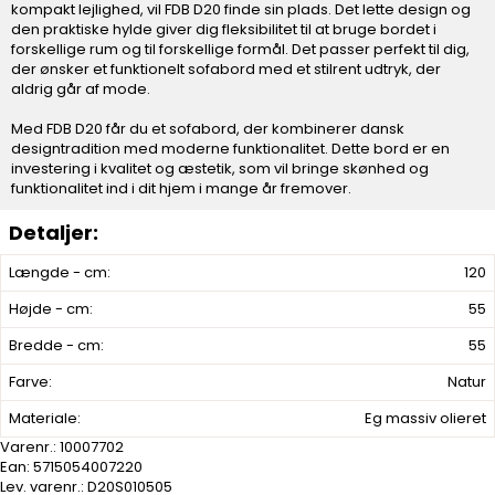
kompakt lejlighed, vil FDB D20 finde sin plads. Det lette design og
den praktiske hylde giver dig fleksibilitet til at bruge bordet i
forskellige rum og til forskellige formål. Det passer perfekt til dig,
der ønsker et funktionelt sofabord med et stilrent udtryk, der
aldrig går af mode.
Med FDB D20 får du et sofabord, der kombinerer dansk
designtradition med moderne funktionalitet. Dette bord er en
investering i kvalitet og æstetik, som vil bringe skønhed og
funktionalitet ind i dit hjem i mange år fremover.
Længde - cm:
120
Højde - cm:
55
Bredde - cm:
55
Farve:
Natur
Materiale:
Eg massiv olieret
Varenr.:
10007702
Ean: 5715054007220
Lev. varenr.:
D20S010505