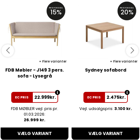
PRISFORSKEL
PRISFORSKEL
15%
20%
Flere varianter
Flere varianter
FDB Møbler - J149 3 pers.
Sydney sofabord
sofa - Lysegrå
22.999
kr.
2.475
kr.
EC PRIS
EC PRIS
FDB MØBLER vejl. pris pr.
Vejl. udsalgspris:
3.100 kr.
01.03.2026:
26.999 kr.
VÆLG VARIANT
VÆLG VARIANT