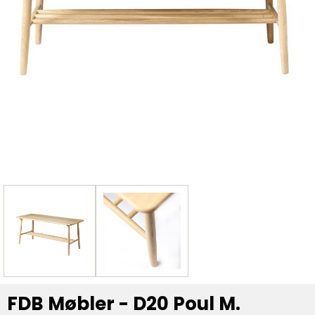
FDB Møbler - D20 Poul M.