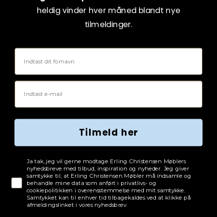
heldig vinder hver måned blandt nye
tilmeldinger.
Fornavn
Email
Tilmeld her
Tjekboks samtykke
Ja tak, jeg vil gerne modtage Erling Christensen Møblers
nyhedsbreve med tilbud, inspiration og nyheder. Jeg giver
samtykke til, at Erling Christensen Møbler må indsamle og
behandle mine data som anført i privatlivs- og
cookiepolitikken i overensstemmelse med mit samtykke.
Samtykket kan til enhver tid tilbagekaldes ved at klikke på
afmeldingslinket i vores nyhedsbrev.