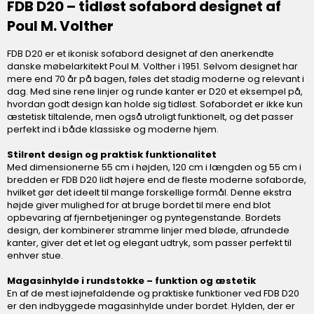
FDB D20 – tidløst sofabord designet af
Poul M. Volther
FDB D20 er et ikonisk sofabord designet af den anerkendte
danske møbelarkitekt Poul M. Volther i 1951. Selvom designet har
mere end 70 år på bagen, føles det stadig moderne og relevant i
dag. Med sine rene linjer og runde kanter er D20 et eksempel på,
hvordan godt design kan holde sig tidløst. Sofabordet er ikke kun
æstetisk tiltalende, men også utroligt funktionelt, og det passer
perfekt ind i både klassiske og moderne hjem.
Stilrent design og praktisk funktionalitet
Med dimensionerne 55 cm i højden, 120 cm i længden og 55 cm i
bredden er FDB D20 lidt højere end de fleste moderne sofaborde,
hvilket gør det ideelt til mange forskellige formål. Denne ekstra
højde giver mulighed for at bruge bordet til mere end blot
opbevaring af fjernbetjeninger og pyntegenstande. Bordets
design, der kombinerer stramme linjer med bløde, afrundede
kanter, giver det et let og elegant udtryk, som passer perfekt til
enhver stue.
Magasinhylde i rundstokke – funktion og æstetik
En af de mest iøjnefaldende og praktiske funktioner ved FDB D20
er den indbyggede magasinhylde under bordet. Hylden, der er