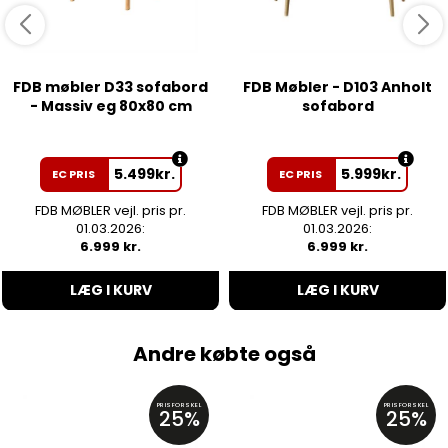
FDB møbler D33 sofabord
FDB Møbler - D103 Anholt
- Massiv eg 80x80 cm
sofabord
5.499
kr.
5.999
kr.
EC PRIS
EC PRIS
FDB MØBLER vejl. pris pr.
FDB MØBLER vejl. pris pr.
01.03.2026:
01.03.2026:
6.999 kr.
6.999 kr.
LÆG I KURV
LÆG I KURV
Andre købte også
PRISFORSKEL
PRISFORSKEL
25%
25%