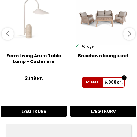
På lager
Ferm Living Arum Table
Brisehavn loungesæt
Lamp - Cashmere
3.149
kr.
5.888
kr.
EC PRIS
LÆG I KURV
LÆG I KURV