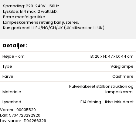
Spænding: 220-240V - 50Hz.
Lyskilde: E14 max 12 watt LED.
Pære medfølger ikke.
Lampeskærmens retning kan justeres.
Kun godkendt til EU/NO/CH/UK (UK stikversion til UK)
Højde - cm:
B: 26 x H: 47 x D: 44 cm
Type
Væglampe
Farve
Cashmere
Pulverlakeret stålkonstruktion og
Materiale
lampeskærm.
Lysenhed
E14 fatning - Ikke inkluderet
Varenr.:
90005520
Ean: 5704723292920
Lev. varenr.:
1104266326