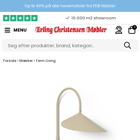
Prisgaranti
Op til 40% på alle havemøbler fra FDB Møbler
10.000 m2 showroom
0
MENU
Gratis & gode parkeringsforhold
›
›
Forside
Mærker
Ferm Living