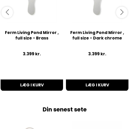
Ferm Living Pond Mirror ,
Ferm Living Pond Mirror ,
full size - Brass
full size - Dark chrome
3.399
kr.
3.399
kr.
LÆG I KURV
LÆG I KURV
Din senest sete