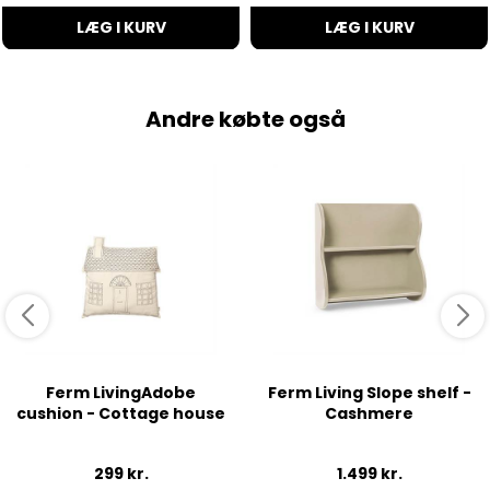
LÆG I KURV
LÆG I KURV
Andre købte også
Ferm LivingAdobe
Ferm Living Slope shelf -
cushion - Cottage house
Cashmere
299
kr.
1.499
kr.