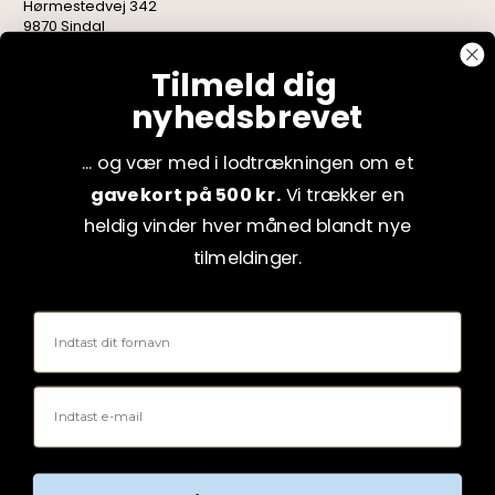
Hørmestedvej 342
9870 Sindal
CVR: 75082517
Tilmeld dig
nyhedsbrevet
... og vær med i lodtrækningen om et
gavekort på 500 kr.
Vi trækker en
heldig vinder hver måned blandt nye
tilmeldinger.
Fornavn
Email