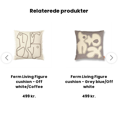
Relaterede produkter
Ferm Living Figure
Ferm Living Figure
cushion - Off
cushion - Grey blue/Off
white/Coffee
white
499
kr.
499
kr.