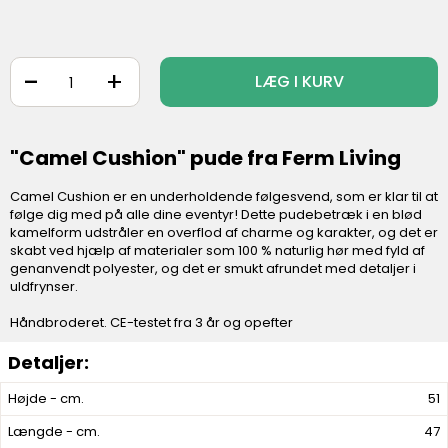
-
+
LÆG I KURV
"Camel Cushion" pude fra Ferm Living
Camel Cushion er en underholdende følgesvend, som er klar til at
følge dig med på alle dine eventyr! Dette pudebetræk i en blød
kamelform udstråler en overflod af charme og karakter, og det er
skabt ved hjælp af materialer som 100 % naturlig hør med fyld af
genanvendt polyester, og det er smukt afrundet med detaljer i
uldfrynser.
Håndbroderet. CE-testet fra 3 år og opefter
Højde - cm.
51
Længde - cm.
47