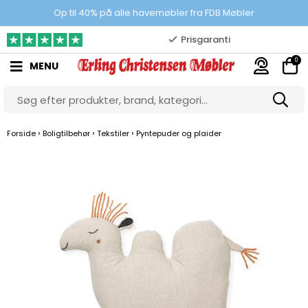
100% danskejet webshop
Op til 40% på alle havemøbler fra FDB Møbler
Prisgaranti
0
MENU
10.000 m2 showroom
Gratis & gode parkeringsforhold
›
›
›
Forside
Boligtilbehør
Tekstiler
Pyntepuder og plaider