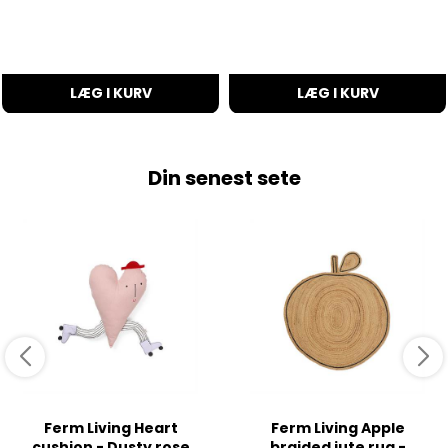
LÆG I KURV
LÆG I KURV
Din senest sete
Ferm Living Heart
Ferm Living Apple
cushion - Dusty rose
braided jute rug -