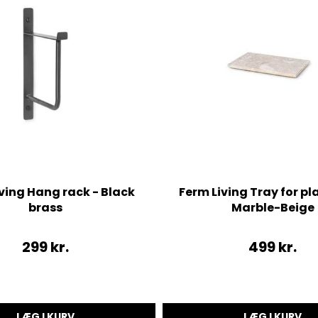
ving Hang rack - Black
Ferm Living Tray for pl
brass
Marble-Beige
299
kr.
499
kr.
LÆG I KURV
LÆG I KURV