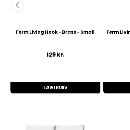
Ferm Living Hook - Brass - Small
Ferm Liv
129
kr.
LÆG I KURV