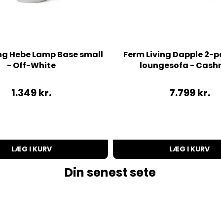
ing Hebe Lamp Base small
Ferm Living Dapple 2-p
- Off-White
loungesofa - Cash
1.349
kr.
7.799
kr.
LÆG I KURV
LÆG I KURV
Din senest sete