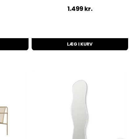
1.499
kr.
LÆG I KURV