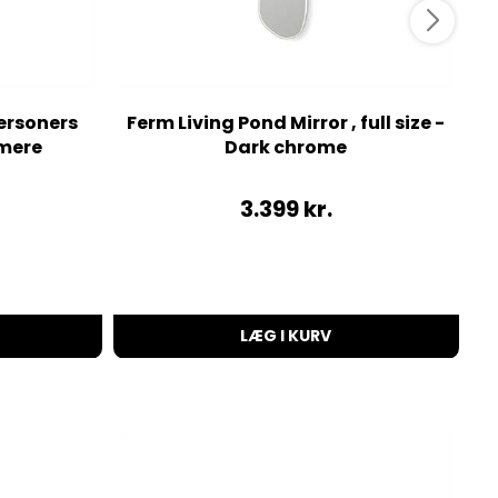
ersoners
Ferm Living Pond Mirror , full size -
mere
Dark chrome
3.399
kr.
LÆG I KURV