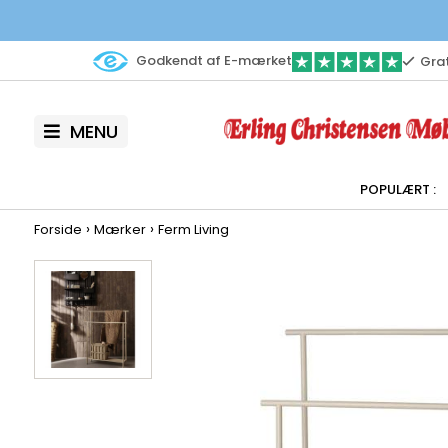
Godkendt af E-mærket
Grat
MENU
›
›
Forside
Mærker
Ferm Living