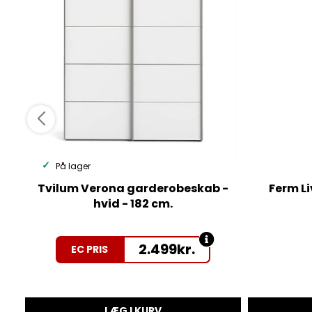
På lager
Tvilum Verona garderobeskab -
Ferm Li
hvid - 182 cm.
2.499
kr.
EC PRIS
LÆG I KURV