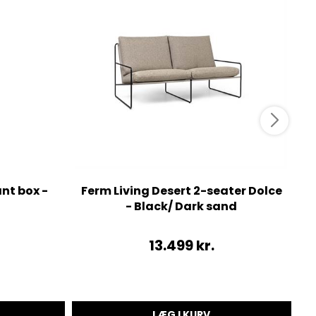
ant box -
Ferm Living Desert 2-seater Dolce
F
- Black/ Dark sand
13.499
kr.
LÆG I KURV