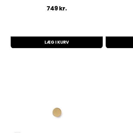
749
kr.
LÆG I KURV