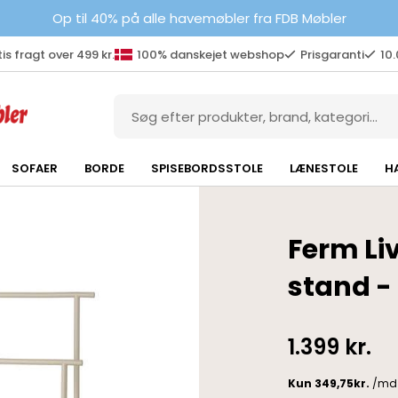
Op til 40% på alle havemøbler fra FDB Møbler
is fragt over 499 kr.
100% danskejet webshop
Prisgaranti
10
SOFAER
BORDE
SPISEBORDSSTOLE
LÆNESTOLE
H
Ferm Li
stand 
1.399
kr.