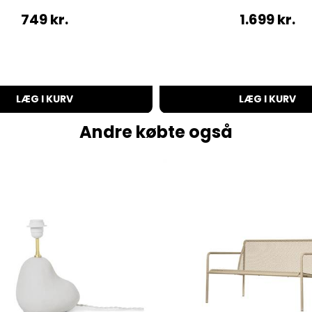
749
kr.
1.699
kr.
LÆG I KURV
LÆG I KURV
Andre købte også