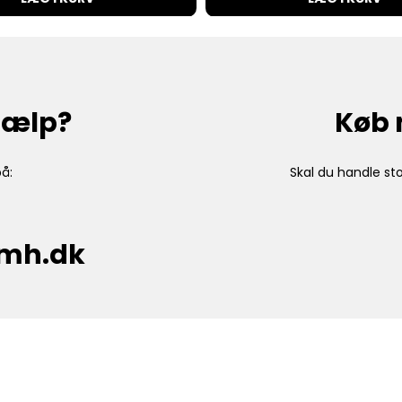
hjælp?
Køb 
å:
Skal du handle sto
cmh.dk