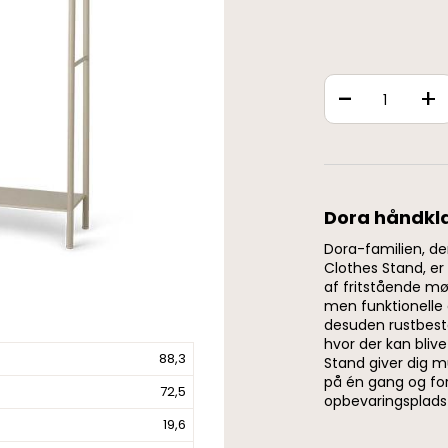
-
+
Dora håndklæ
Dora-familien, der
Clothes Stand, er
af fritstående møb
men funktionelle 
desuden rustbestan
hvor der kan bliv
88,3
Stand giver dig 
på én gang og fo
72,5
opbevaringsplads
19,6