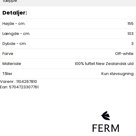
tæppe.
Højde - cm.
155
Længde - cm.
103
Dybde - cm.
3
Farve
Off-white
Materiale
100% tuftet New Zealandsk uld
Tåler
Kun støvsugning
Varenr.:
1104267810
Ean: 5704723307761