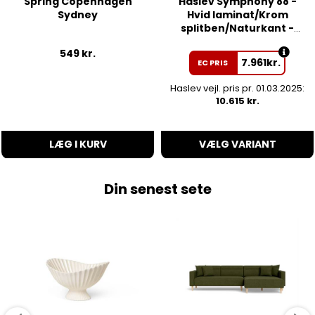
Spring Copenhagen
Haslev Symphony 88 -
Sydney
Hvid laminat/Krom
splitben/Naturkant -
Udtræk til 2 tillægsplader
549
kr.
7.961
kr.
EC PRIS
Haslev vejl. pris pr. 01.03.2025:
10.615 kr.
LÆG I KURV
VÆLG VARIANT
Din senest sete