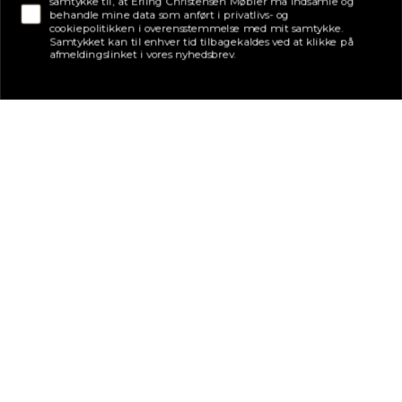
samtykke til, at Erling Christensen Møbler må indsamle og
behandle mine data som anført i privatlivs- og
cookiepolitikken i overensstemmelse med mit samtykke.
Samtykket kan til enhver tid tilbagekaldes ved at klikke på
afmeldingslinket i vores nyhedsbrev.
Adresse
Erling Christensen Møbler A/S
Hørmestedvej 342
9870 Sindal
CVR: 75082517