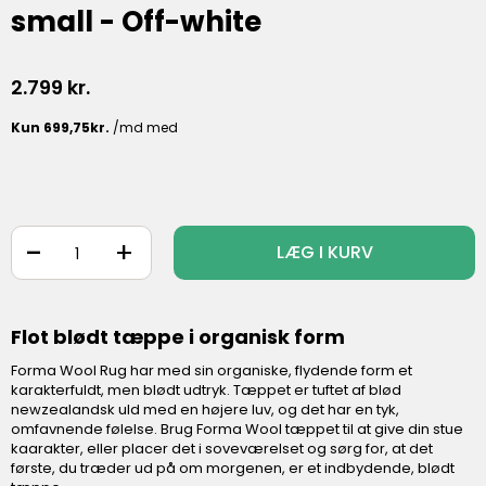
small - Off-white
2.799
kr.
-
+
LÆG I KURV
Flot blødt tæppe i organisk form
Forma Wool Rug har med sin organiske, flydende form et
karakterfuldt, men blødt udtryk. Tæppet er tuftet af blød
newzealandsk uld med en højere luv, og det har en tyk,
omfavnende følelse. Brug Forma Wool tæppet til at give din stue
kaarakter, eller placer det i soveværelset og sørg for, at det
første, du træder ud på om morgenen, er et indbydende, blødt