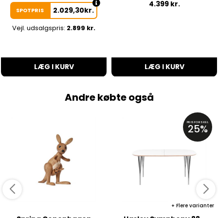
4.399
kr.
2.029,30
kr.
SPOTPRIS
Vejl. udsalgspris:
2.899 kr.
LÆG I KURV
LÆG I KURV
Andre købte også
PRISFORSKEL
25%
Flere varianter