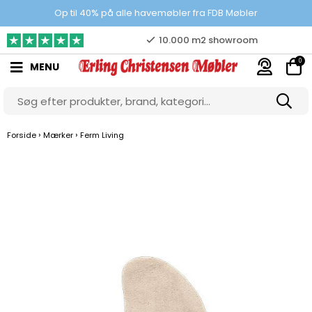
Prisgaranti
Op til 40% på alle havemøbler fra FDB Møbler
10.000 m2 showroom
0
MENU
Gratis & gode parkeringsforhold
›
›
Forside
Mærker
Ferm Living