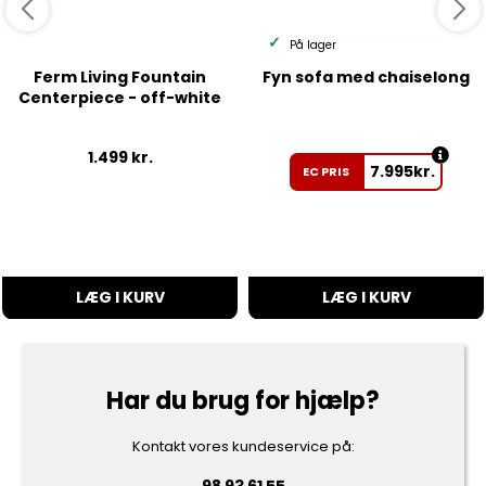
På lager
Ferm Living Fountain
Fyn sofa med chaiselong
Centerpiece - off-white
1.499
kr.
7.995
kr.
EC PRIS
LÆG I KURV
LÆG I KURV
Har du brug for hjælp?
Kontakt vores kundeservice på: