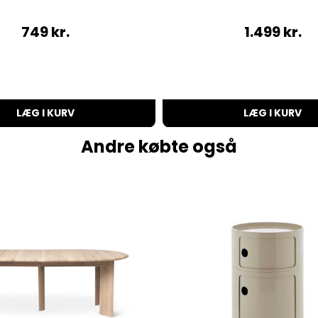
749
kr.
1.499
kr.
LÆG I KURV
LÆG I KURV
Andre købte også