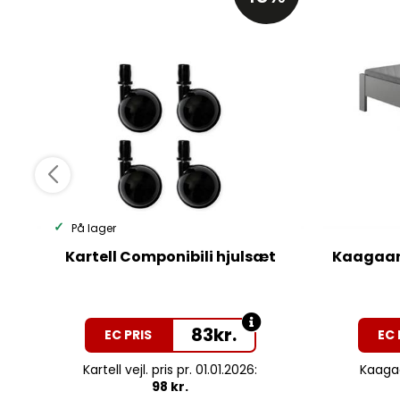
På lager
Kartell Componibili hjulsæt
Kaagaar
83
kr.
EC PRIS
EC 
Kartell vejl. pris pr. 01.01.2026:
Kaagaar
98 kr.