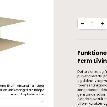
-
+
Funktione
Ferm Livi
Dette slanke og fu
pulverlakerede je
og diskret vægmo
forenes funktional
rne 15 cm. Afstand fra hylder
sengebordet ideelt
har en udskæring til din lampe
eller dit opladerkabel
genstande såsom b
ejendele. Resultat
35
tilføjer karakter o