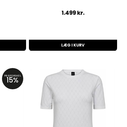
1.499
kr.
LÆG I KURV
PRISFORSKEL
15%