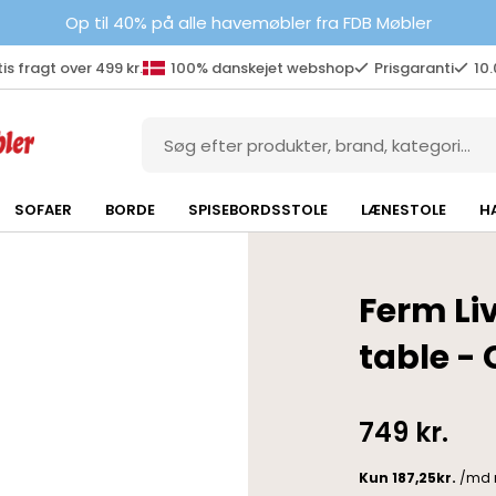
Op til 40% på alle havemøbler fra FDB Møbler
is fragt over 499 kr.
100% danskejet webshop
Prisgaranti
10
SOFAER
BORDE
SPISEBORDSSTOLE
LÆNESTOLE
H
Ferm Li
table -
749
kr.