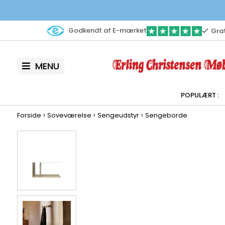
Godkendt af E-mærket
Grat
MENU
›
›
›
Forside
Soveværelse
Sengeudstyr
Sengeborde