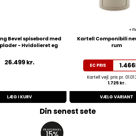
Fl
ing Bevel spisebord med
Kartell Componibili new
plader - Hvidolieret eg
rum
26.499
kr.
1.466
EC PRIS
Kartell vejl. pris pr. 01.01
1.725 kr.
LÆG I KURV
VÆLG VARIANT
Din senest sete
PRISFORSKEL
15%