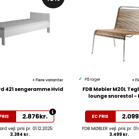
På lager
Flere varianter
Fl
d 421 sengeramme Hvid
FDB Møbler M20L Teg
lounge snorestol -
2.876
kr.
2.099
PRIS
EC PRIS
d vejl. pris pr. 01.12.2025:
FDB MØBLER vejl. pris pr. 01
3.384 kr.
3.499 kr.