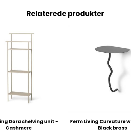
Relaterede produkter
ing Dora shelving unit -
Ferm Living Curvature wa
Cashmere
Black brass