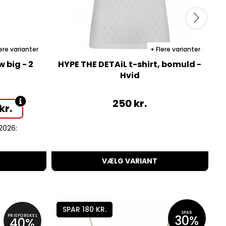
ere varianter
Flere varianter
 big - 2
HYPE THE DETAiL t-shirt, bomuld -
Hvid
250
kr.
kr.
.2026:
VÆLG VARIANT
SPAR 180 KR.
SPAR
30%
PRISFORSKEL
40%