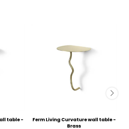
ll table -
Ferm Living Curvature wall table -
F
Brass