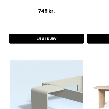
749
kr.
LÆG I KURV