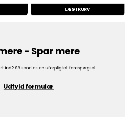
LÆG I KURV
mere - Spar mere
rt ind? Så send os en uforpligtet forespørgsel
Udfyld formular