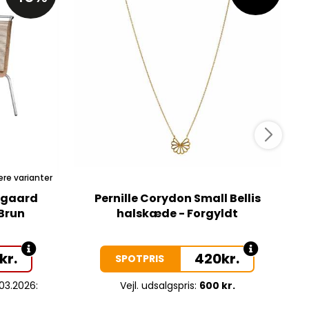
ere varianter
lgaard
Pernille Corydon Small Bellis
 Brun
halskæde - Forgyldt
kr.
420
kr.
SPOTPRIS
.03.2026:
Vejl. udsalgspris:
600 kr.