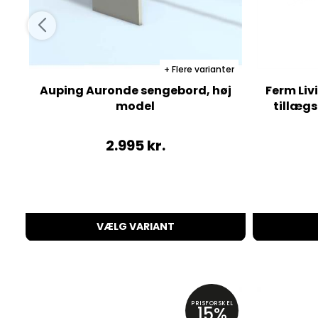
Flere varianter
Auping Auronde sengebord, høj
Ferm Liv
model
tillægs
2.995
kr.
VÆLG VARIANT
PRISFORSKEL
15%