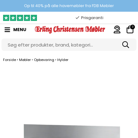
100% danskejet webshop
Op til 40% på alle havemøbler fra FDB Møbler
Prisgaranti
0
MENU
10.000 m2 showroom
Gratis & gode parkeringsforhold
›
›
›
Forside
Møbler
Opbevaring
Hylder