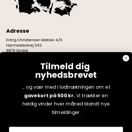
Adresse
Erling Christensen Møbler A/S
Hørmestedvej 342
9870 Sindal
CVR: 75082517
Tilmeld dig
nyhedsbrevet
... og vær med i lodtrækningen om et
gavekort på 500 kr.
Vi trækker en
heldig vinder hver måned blandt nye
tilmeldinger.
Fornavn