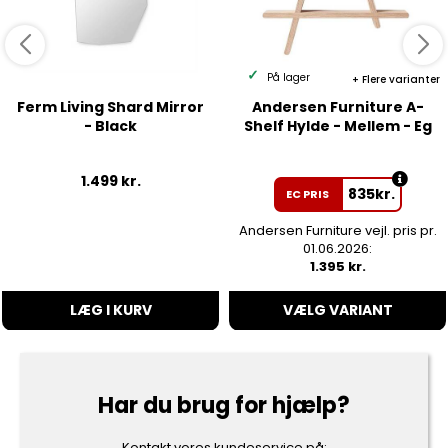
På lager
Flere varianter
Ferm Living Shard Mirror
Andersen Furniture A-
- Black
Shelf Hylde - Mellem - Eg
1.499
kr.
835
kr.
EC PRIS
Andersen Furniture vejl. pris pr.
01.06.2026:
1.395 kr.
LÆG I KURV
VÆLG VARIANT
Har du brug for hjælp?
Kontakt vores kundeservice på: