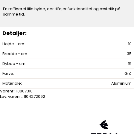
En raffineret lille hylde, der tilføjer funktionalitet og æstetik på
samme tid.
Højde - cm:
10
Bredde - cm:
35
Dybde - cm:
15
Farve:
Grå
Materiale:
Aluminium
Varenr.:
10007310
Lev. varenr.:
1104272092