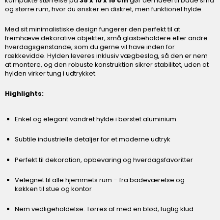
kompakte størrelse på
35 x 10 x 15 cm
gør den ideel til både små
og større rum, hvor du ønsker en diskret, men funktionel hylde.
Med sit minimalistiske design fungerer den perfekt til at
fremhæve dekorative objekter, små glasbeholdere eller andre
hverdagsgenstande, som du gerne vil have inden for
rækkevidde. Hylden leveres inklusiv vægbeslag, så den er nem
at montere, og den robuste konstruktion sikrer stabilitet, uden at
hylden virker tung i udtrykket.
Highlights:
Enkel og elegant vandret hylde i børstet aluminium
Subtile industrielle detaljer for et moderne udtryk
Perfekt til dekoration, opbevaring og hverdagsfavoritter
Velegnet til alle hjemmets rum – fra badeværelse og
køkken til stue og kontor
Nem vedligeholdelse: Tørres af med en blød, fugtig klud