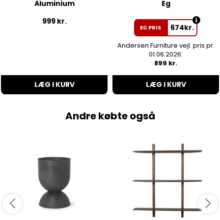
Aluminium
Eg
999
kr.
674
kr.
EC PRIS
Andersen Furniture vejl. pris pr.
01.06.2026:
899 kr.
LÆG I KURV
LÆG I KURV
Andre købte også