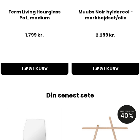
Ferm Living Hourglass
Muubs Noir hyldereol -
Pot, medium
mørkbejdset/olie
1.799
kr.
2.299
kr.
LÆG I KURV
LÆG I KURV
Din senest sete
PRISFORSKEL
40%