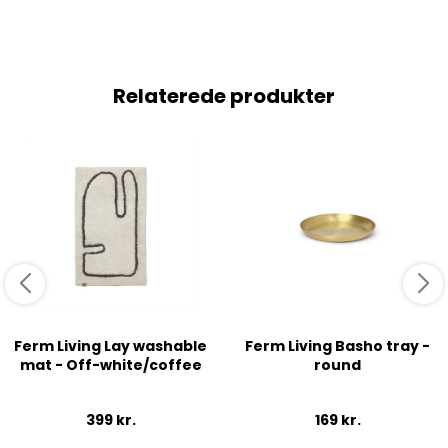
Relaterede produkter
Ferm Living Lay washable
Ferm Living Basho tray -
mat - Off-white/coffee
round
399
kr.
169
kr.