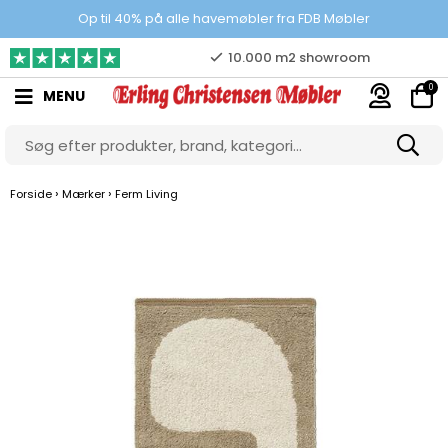
Prisgaranti
Op til 40% på alle havemøbler fra FDB Møbler
10.000 m2 showroom
0
MENU
Gratis & gode parkeringsforhold
›
›
Forside
Mærker
Ferm Living