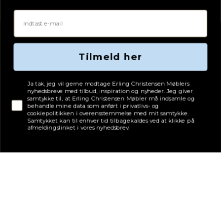
Email
Adresse
Erling Christensen Møbler A/S
Hørmestedvej 342
9870 Sindal
Tilmeld her
CVR: 75082517
Tjekboks samtykke
Ja tak, jeg vil gerne modtage Erling Christensen Møblers
nyhedsbreve med tilbud, inspiration og nyheder. Jeg giver
samtykke til, at Erling Christensen Møbler må indsamle og
behandle mine data som anført i privatlivs- og
cookiepolitikken i overensstemmelse med mit samtykke.
Samtykket kan til enhver tid tilbagekaldes ved at klikke på
afmeldingslinket i vores nyhedsbrev.