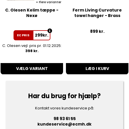
Flere varianter
C. Olesen Kelim tæppe -
Ferm Living Curvature
Nexø
towel hanger - Brass
899
kr.
299
kr.
EC PRIS
C. Olesen vejl. pris pr. 01.12.2025:
398 kr.
VÆLG VARIANT
LÆG I KURV
Har du brug for hjælp?
Kontakt vores kundeservice på:
98 93 61 55
kundeservice@ecmh.dk