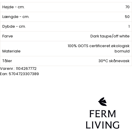
Højde - cm.
70
Længde - cm.
50
Dybde - cm.
1
Farve
Dark taupe/off white
100% GOTS certificeret økologisk
Materiale
bomuld
Tåler
30°C skånevask
Varenr.:
1104267772
Ean: 5704723307389