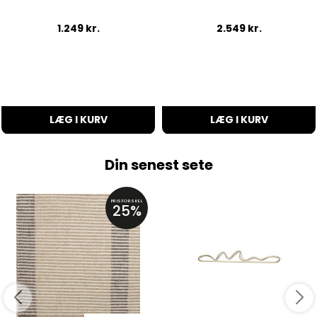
1.249
kr.
2.549
kr.
LÆG I KURV
LÆG I KURV
Din senest sete
PRISFORSKEL
25%