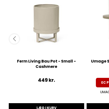
Ferm Living Bau Pot - Small -
Umage St
Cashmere
449
kr.
EC P
UMAGE
LÆG I KURV