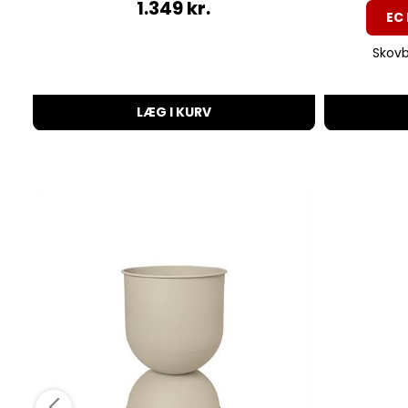
1.349
kr.
EC 
Skovby
LÆG I KURV