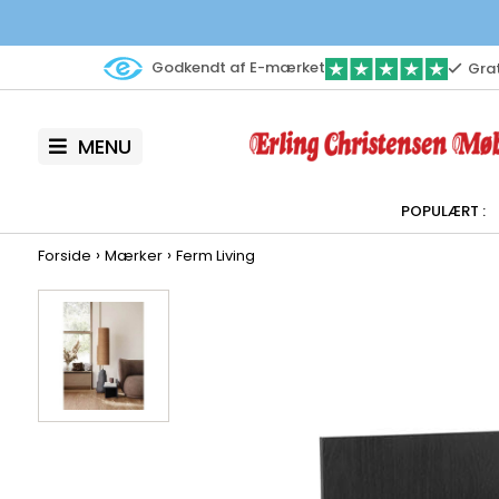
Godkendt af E-mærket
Grat
MENU
›
›
Forside
Mærker
Ferm Living