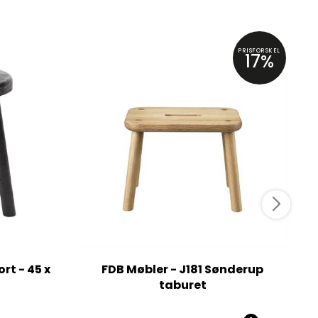
PRISFORSKEL
17%
rt - 45 x
FDB Møbler - J181 Sønderup
taburet