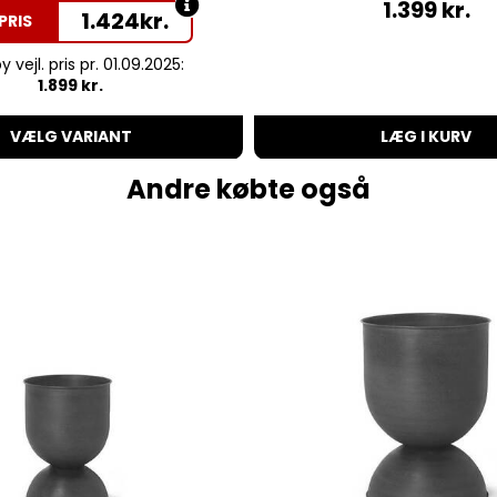
1.399
kr.
1.424
kr.
PRIS
 vejl. pris pr. 01.09.2025:
1.899 kr.
VÆLG VARIANT
LÆG I KURV
Andre købte også