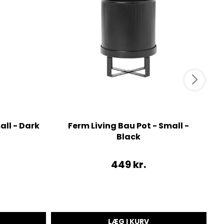
all - Dark
Ferm Living Bau Pot - Small -
F
Black
449
kr.
LÆG I KURV