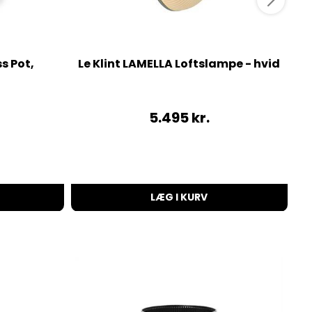
s Pot,
Le Klint LAMELLA Loftslampe - hvid
5.495
kr.
LÆG I KURV