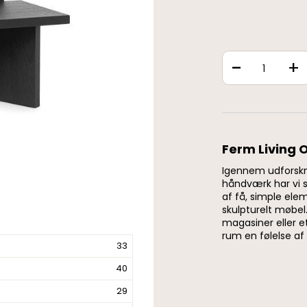
-
+
Ferm Living O
Igennem udforskn
håndværk har vi sk
af få, simple ele
skulpturelt møbel
magasiner eller et
rum en følelse af 
33
40
29