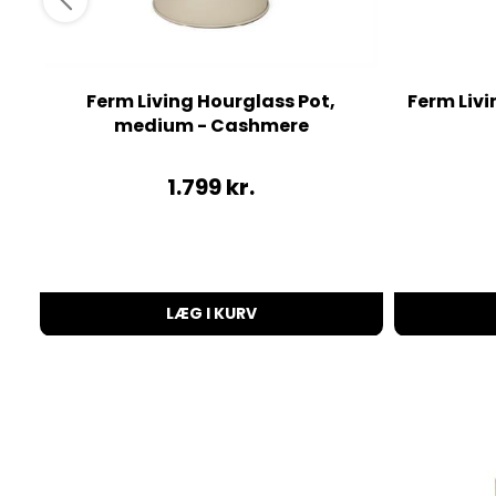
Ferm Living Hourglass Pot,
Ferm Livi
medium - Cashmere
1.799
kr.
LÆG I KURV