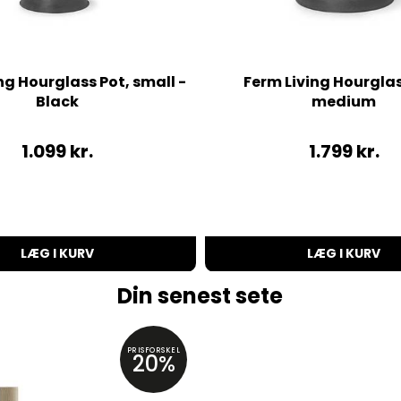
ng Hourglass Pot, small -
Ferm Living Hourglas
Black
medium
1.099
kr.
1.799
kr.
LÆG I KURV
LÆG I KURV
Din senest sete
PRISFORSKEL
20%