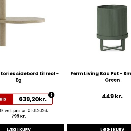
ories sidebord til reol -
Ferm Living Bau Pot - Sm
Eg
Green
449
kr.
639,20
kr.
RIS
 vejl. pris pr. 01.01.2026:
799 kr.
LÆG I KURV
LÆG I KURV