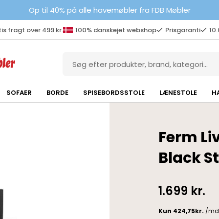
Op til 40% på alle havemøbler fra FDB Møbler
is fragt over 499 kr.
100% danskejet webshop
Prisgaranti
10
SOFAER
BORDE
SPISEBORDSSTOLE
LÆNESTOLE
H
Ferm Liv
Black S
1.699
kr.