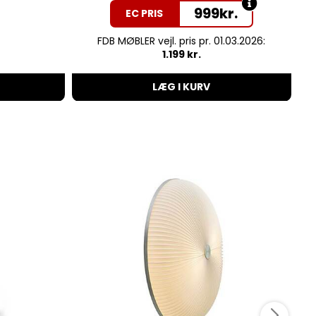
999
kr.
EC PRIS
FDB MØBLER vejl. pris pr. 01.03.2026:
1.199 kr.
LÆG I KURV