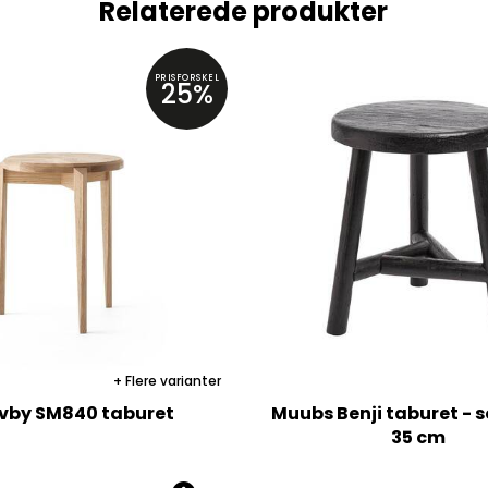
Relaterede produkter
PRISFORSKEL
25%
Flere varianter
vby SM840 taburet
Muubs Benji taburet - so
35 cm