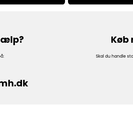
hjælp?
Køb 
å:
Skal du handle sto
cmh.dk