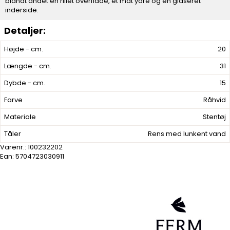
blandt andet en rillet overflade, et mat ydre og en glaseret
inderside.
Højde - cm.
20
Længde - cm.
31
Dybde - cm.
15
Farve
Råhvid
Materiale
Stentøj
Tåler
Rens med lunkent vand
Varenr.:
100232202
Ean: 5704723030911