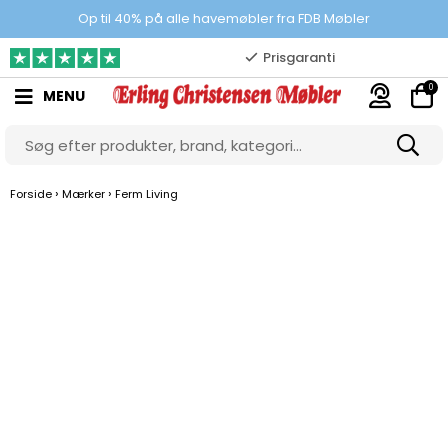
100% danskejet webshop
Op til 40% på alle havemøbler fra FDB Møbler
Prisgaranti
0
MENU
10.000 m2 showroom
Gratis & gode parkeringsforhold
›
›
Forside
Mærker
Ferm Living