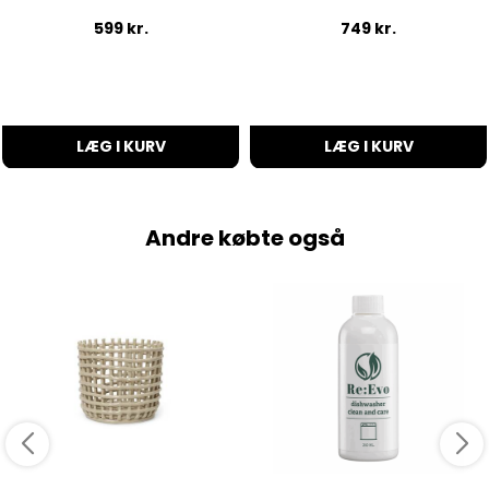
599
kr.
749
kr.
LÆG I KURV
LÆG I KURV
Andre købte også