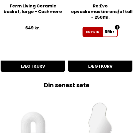
Ferm Living Ceramic
Re:Evo
basket, large - Cashmere
opvaskemaskinrens/afkal
- 250ml.
649
kr.
69
kr.
EC PRIS
LÆG I KURV
LÆG I KURV
Din senest sete