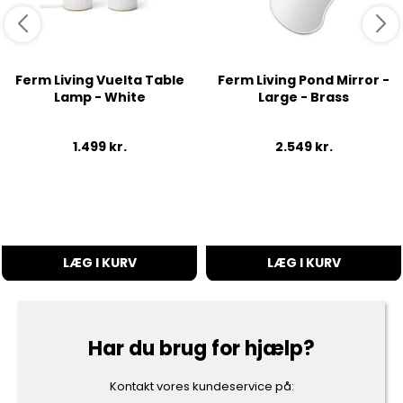
Ferm Living Vuelta Table
Ferm Living Pond Mirror -
Lamp - White
Large - Brass
1.499
kr.
2.549
kr.
LÆG I KURV
LÆG I KURV
Har du brug for hjælp?
Kontakt vores kundeservice på: