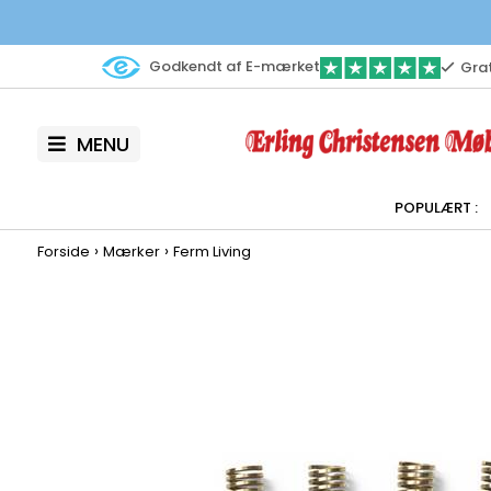
Godkendt af E-mærket
Grat
MENU
›
›
Forside
Mærker
Ferm Living