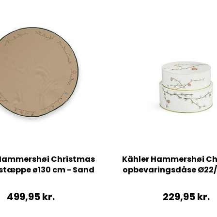
 Hammershøi Christmas
Kähler Hammershøi C
stæppe ø130 cm - Sand
opbevaringsdåse Ø22/
499,95
kr.
229,95
kr.