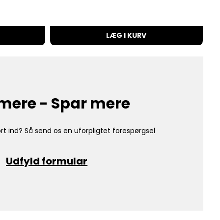
LÆG I KURV
mere - Spar mere
rt ind? Så send os en uforpligtet forespørgsel
Udfyld formular