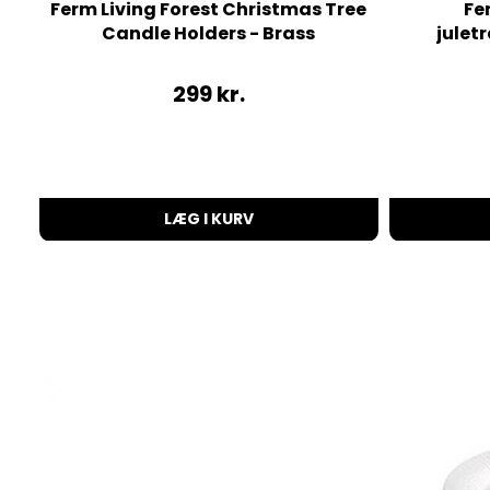
Ferm Living Forest Christmas Tree
Fe
Candle Holders - Brass
julet
299
kr.
LÆG I KURV