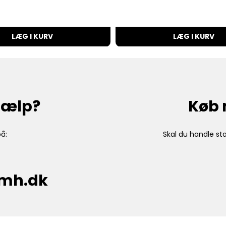
LÆG I KURV
LÆG I KURV
hjælp?
Køb 
å:
Skal du handle sto
cmh.dk