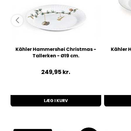
Kähler Hammershøi Christmas -
Kähler 
Tallerken - Ø19 cm.
249,95
kr.
LÆG I KURV