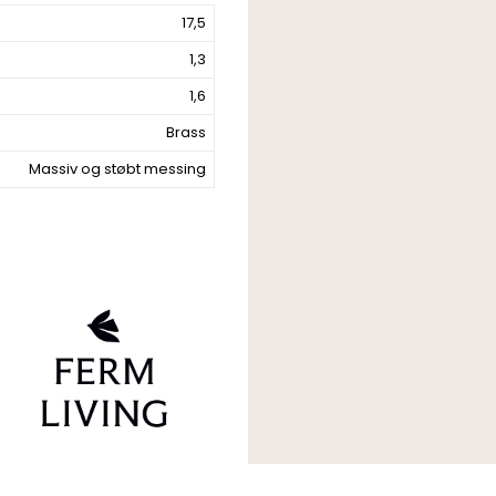
17,5
1,3
1,6
Brass
Massiv og støbt messing