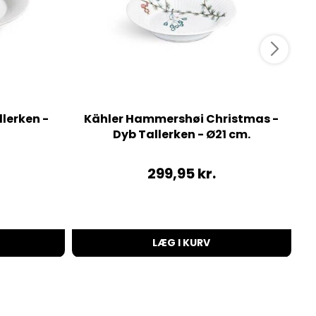
lerken -
Kähler Hammershøi Christmas -
F
Dyb Tallerken - Ø21 cm.
299,95
kr.
LÆG I KURV