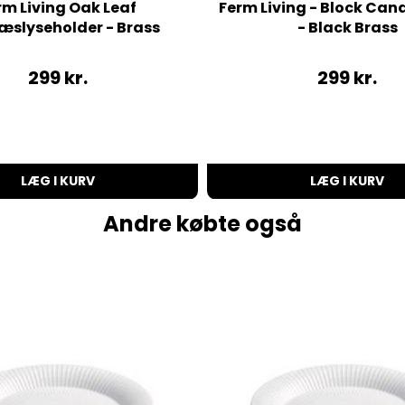
rm Living Oak Leaf
Ferm Living - Block Can
ræslyseholder - Brass
- Black Brass
299
kr.
299
kr.
LÆG I KURV
LÆG I KURV
Andre købte også