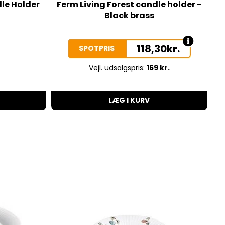
dle Holder
Ferm Living Forest candle holder -
F
Black brass
118,30
kr.
SPOTPRIS
Vejl. udsalgspris:
169 kr.
LÆG I KURV