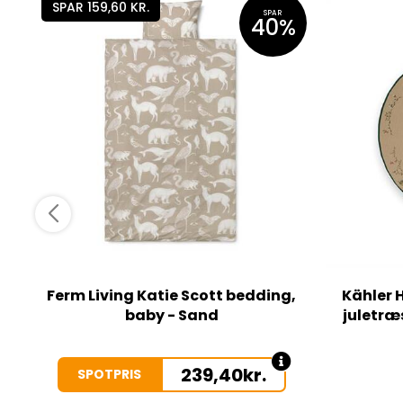
SPAR 159,60 KR.
SPAR
40%
Ferm Living Katie Scott bedding,
Kähler
baby - Sand
juletræ
239,40
kr.
SPOTPRIS