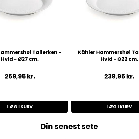
Hammershøi Tallerken -
Kähler Hammershøi Tal
Hvid - Ø27 cm.
Hvid - Ø22 cm.
269,95
kr.
239,95
kr.
LÆG I KURV
LÆG I KURV
Din senest sete