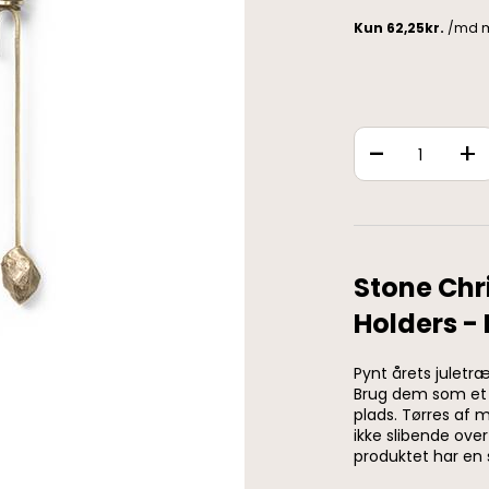
-
+
Stone Chr
Holders -
Pynt årets juletr
Brug dem som et 
plads. Tørres af 
ikke slibende overf
produktet har en 