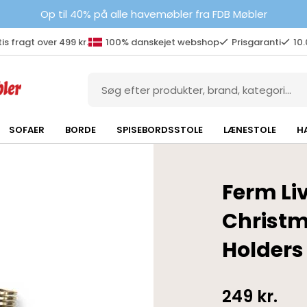
Op til 40% på alle havemøbler fra FDB Møbler
is fragt over 499 kr.
100% danskejet webshop
Prisgaranti
10
SOFAER
BORDE
SPISEBORDSSTOLE
LÆNESTOLE
H
Ferm Li
Christm
Holders
249
kr.