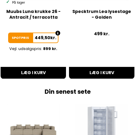
På lager
Muubs Luna krukke 26 -
Specktrum Lea lysestage
Antracit / terracotta
- Golden
499
kr.
449,50
kr.
SPOTPRIS
Vejl. udsalgspris:
899 kr.
LÆG I KURV
LÆG I KURV
Din senest sete