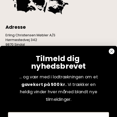
Adresse
Erling Christensen Møbler A/S
Hørmestedvej 342
9870 Sindal
CVR: 75082517
Tilmeld dig
nyhedsbrevet
... og vær med i lodtrækningen om et
gavekort på 500 kr.
Vi trækker en
heldig vinder hver måned blandt nye
tilmeldinger.
Fornavn