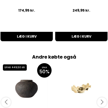
174,95
kr.
249,95
kr.
LÆG I KURV
LÆG I KURV
Andre købte også
SPAR 449,50 KR.
SPAR
50%