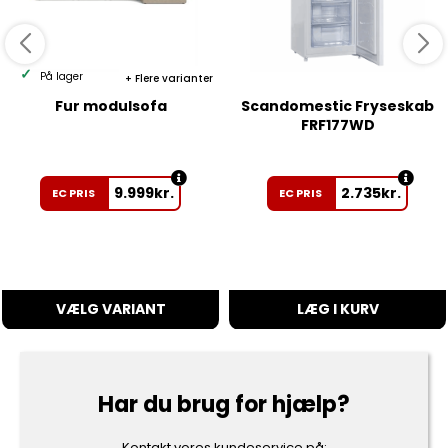
På lager
Flere varianter
Fur modulsofa
Scandomestic Fryseskab
FRF177WD
9.999
kr.
2.735
kr.
EC PRIS
EC PRIS
VÆLG VARIANT
LÆG I KURV
Har du brug for hjælp?
Kontakt vores kundeservice på: