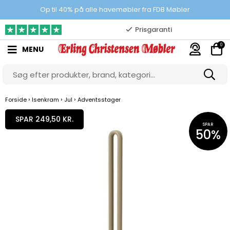
100% danskejet webshop
Op til 40% på alle havemøbler fra FDB Møbler
Prisgaranti
0
MENU
10.000 m2 showroom
Gratis & gode parkeringsforhold
›
›
›
Forside
Isenkram
Jul
Adventsstager
SPAR 249,50 KR.
SPAR
50%