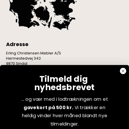
Adresse
Erling Christensen Møbler A/S
Hørmestedvej 342
9870 Sindal
CVR: 75082517
Tilmeld dig
nyhedsbrevet
... og vær med i lodtrækningen om et
gavekort på 500 kr.
Vi trækker en
heldig vinder hver måned blandt nye
tilmeldinger.