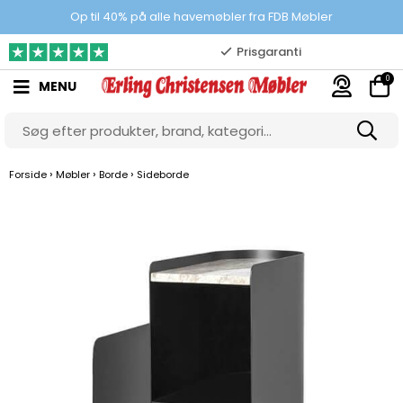
100% danskejet webshop
Op til 40% på alle havemøbler fra FDB Møbler
Prisgaranti
0
MENU
10.000 m2 showroom
Gratis & gode parkeringsforhold
›
›
›
Forside
Møbler
Borde
Sideborde