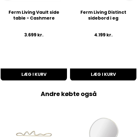
Ferm Living Vault side
Ferm Living Distinct
table - Cashmere
sidebord i eg
3.699
kr.
4.199
kr.
LÆG I KURV
LÆG I KURV
Andre købte også