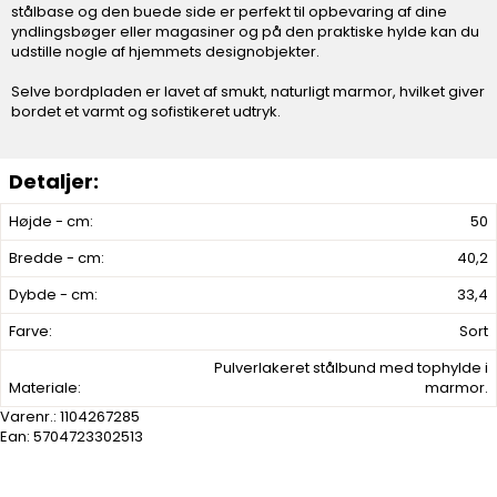
stålbase og den buede side er perfekt til opbevaring af dine
yndlingsbøger eller magasiner og på den praktiske hylde kan du
udstille nogle af hjemmets designobjekter.
Selve bordpladen er lavet af smukt, naturligt marmor, hvilket giver
bordet et varmt og sofistikeret udtryk.
Højde - cm:
50
Bredde - cm:
40,2
Dybde - cm:
33,4
Farve:
Sort
Pulverlakeret stålbund med tophylde i
Materiale:
marmor.
Varenr.:
1104267285
Ean: 5704723302513