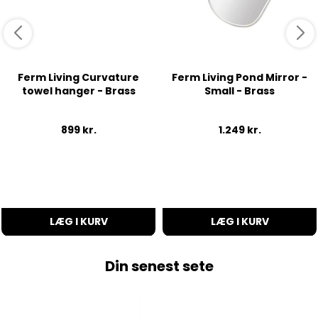
Ferm Living Curvature
Ferm Living Pond Mirror -
towel hanger - Brass
Small - Brass
899
kr.
1.249
kr.
LÆG I KURV
LÆG I KURV
Din senest sete