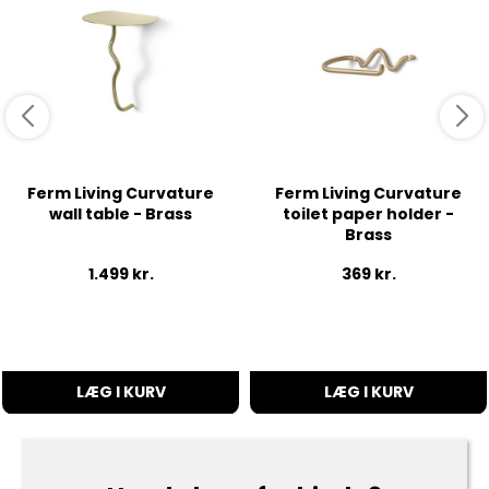
Ferm Living Curvature
Ferm Living Curvature
wall table - Brass
toilet paper holder -
Brass
1.499
kr.
369
kr.
LÆG I KURV
LÆG I KURV