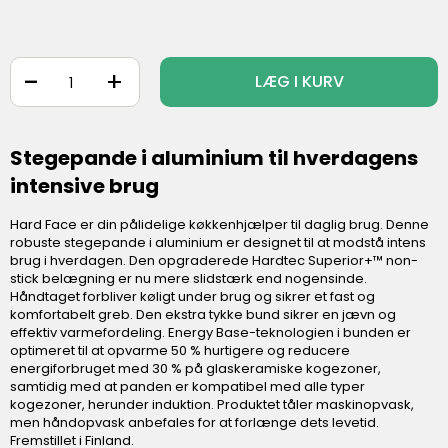
-
+
LÆG I KURV
Stegepande i aluminium til hverdagens
intensive brug
Hard Face er din pålidelige køkkenhjælper til daglig brug. Denne
robuste stegepande i aluminium er designet til at modstå intens
brug i hverdagen. Den opgraderede Hardtec Superior+™ non-
stick belægning er nu mere slidstærk end nogensinde.
Håndtaget forbliver køligt under brug og sikrer et fast og
komfortabelt greb. Den ekstra tykke bund sikrer en jævn og
effektiv varmefordeling. Energy Base-teknologien i bunden er
optimeret til at opvarme 50 % hurtigere og reducere
energiforbruget med 30 % på glaskeramiske kogezoner,
samtidig med at panden er kompatibel med alle typer
kogezoner, herunder induktion. Produktet tåler maskinopvask,
men håndopvask anbefales for at forlænge dets levetid.
Fremstillet i Finland.