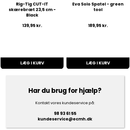
Rig-Tig CUT-IT
Eva Solo Spatel - green
skærebræt 23,5 cm -
tool
Black
139,95
kr.
189,95
kr.
LÆG I KURV
LÆG I KURV
Har du brug for hjælp?
Kontakt vores kundeservice på:
98 93 61 55
kundeservice@ecmh.dk