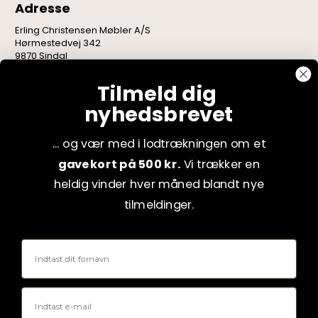
Adresse
Erling Christensen Møbler A/S
Hørmestedvej 342
9870 Sindal
CVR: 75082517
Tilmeld dig
nyhedsbrevet
... og vær med i lodtrækningen om et
gavekort på 500 kr.
Vi trækker en
heldig vinder hver måned blandt nye
tilmeldinger.
Fornavn
Email