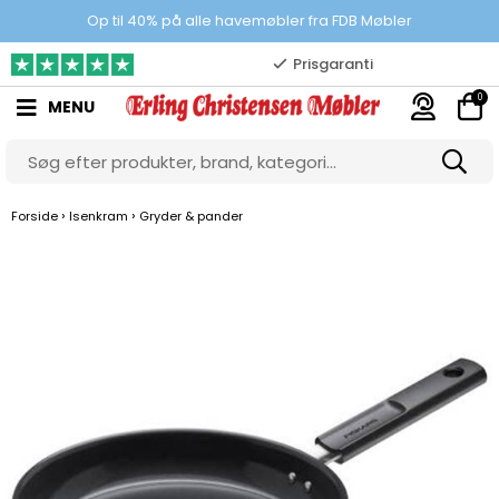
100% danskejet webshop
Op til 40% på alle havemøbler fra FDB Møbler
Prisgaranti
0
MENU
10.000 m2 showroom
Gratis & gode parkeringsforhold
›
›
Forside
Isenkram
Gryder & pander