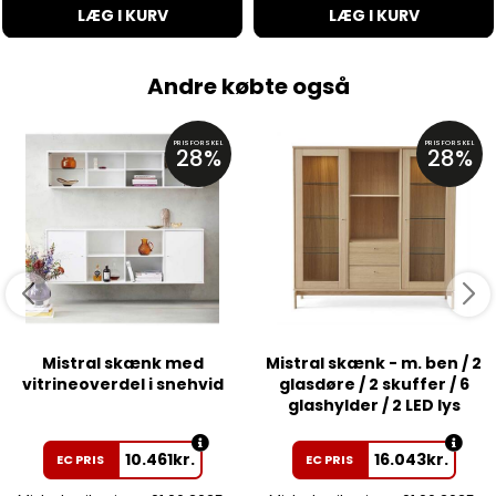
LÆG I KURV
LÆG I KURV
Andre købte også
PRISFORSKEL
PRISFORSKEL
28%
28%
Mistral skænk med
Mistral skænk - m. ben / 2
vitrineoverdel i snehvid
glasdøre / 2 skuffer / 6
glashylder / 2 LED lys
10.461
kr.
16.043
kr.
EC PRIS
EC PRIS