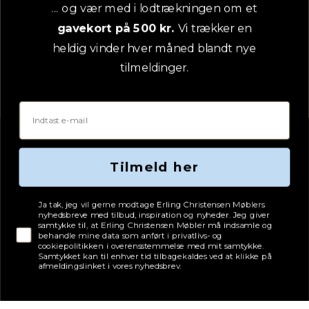
YouTube
... og vær med i lodtrækningen om et
gavekort på 500 kr.
Vi trækker en
Pinterest
heldig vinder hver måned blandt nye
tilmeldinger.
Email
Tilmeld her
Tjekboks samtykke
Ja tak, jeg vil gerne modtage Erling Christensen Møblers
nyhedsbreve med tilbud, inspiration og nyheder. Jeg giver
samtykke til, at Erling Christensen Møbler må indsamle og
behandle mine data som anført i privatlivs- og
cookiepolitikken i overensstemmelse med mit samtykke.
Samtykket kan til enhver tid tilbagekaldes ved at klikke på
afmeldingslinket i vores nyhedsbrev.
Adresse
Erling Christensen Møbler A/S
Hørmestedvej 342