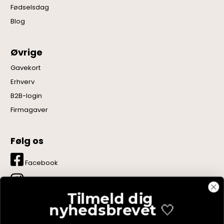
Fødselsdag
Blog
Øvrige
Gavekort
Erhverv
B2B-login
Firmagaver
Følg os
Facebook
Instagram
Tilmeld dig
LinkedIn
nyhedsbrevet
🤍