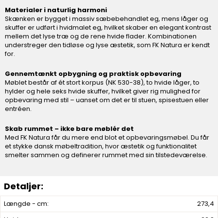
Materialer i naturlig harmoni
Skænken er bygget i massiv sæbebehandlet eg, mens låger og
skuffer er udført i hvidmalet eg, hvilket skaber en elegant kontrast
mellem det lyse træ og de rene hvide flader. Kombinationen
understreger den tidløse og lyse æstetik, som FK Natura er kendt
for.
Gennemtænkt opbygning og praktisk opbevaring
Møblet består af ét stort korpus (NK 530-38), to hvide låger, to
hylder og hele seks hvide skuffer, hvilket giver rig mulighed for
opbevaring med stil – uanset om det er til stuen, spisestuen eller
entréen.
Skab rummet – ikke bare møblér det
Med FK Natura får du mere end blot et opbevaringsmøbel. Du får
et stykke dansk møbeltradition, hvor æstetik og funktionalitet
smelter sammen og definerer rummet med sin tilstedeværelse.
Længde - cm:
273,4