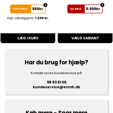
865
kr.
9.999
kr.
SPOTPRIS
EC PRIS
Vejl. udsalgspris:
1.239 kr.
LÆG I KURV
VÆLG VARIANT
Har du brug for hjælp?
Kontakt vores kundeservice på:
98 93 61 55
kundeservice@ecmh.dk
Køb mere - Spar mere