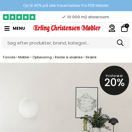
Prisgaranti
Op til 40% på alle havemøbler fra FDB Møbler
10.000 m2 showroom
0
MENU
Gratis & gode parkeringsforhold
›
›
›
›
Forside
Møbler
Opbevaring
Reoler & skænke
Skænk
Prisforskel
20%