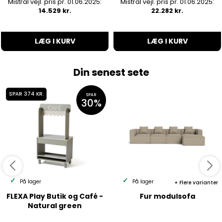
Mistral vejl. pris pr. 01.06.2025:
Mistral vejl. pris pr. 01.06.2025:
14.529 kr.
22.282 kr.
LÆG I KURV
LÆG I KURV
Din senest sete
SPAR 374 KR.
SPAR
30%
På lager
På lager
Flere varianter
FLEXA Play Butik og Café -
Fur modulsofa
Natural green