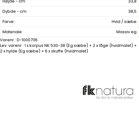
Højde - cm:
33,8
Dybde - cm:
38,5
Farve:
Hvid / sæbe
Materiale:
Massiv eg
Varenr.:
D-10007116
Lev. varenr.:
1 x korpus NK 530-38 (Eg sæbe) + 2 x låge (hvidmalet) +
2 x hylde (Eg sæbe) + 6 x skuffe (hvidmalet)