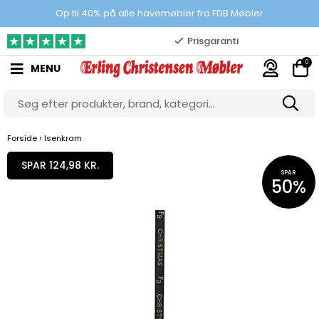
100% danskejet webshop
Op til 40% på alle havemøbler fra FDB Møbler
Prisgaranti
0
MENU
10.000 m2 showroom
Gratis & gode parkeringsforhold
›
Forside
Isenkram
SPAR 124,98 KR.
SPAR
50%