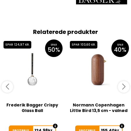
Relaterede produkter
SPAR 124,97 KR.
SPAR 103,60 KR.
SPAR
SPAR
50%
40%
Frederik Bagger Crispy
Normann Copenhagen
Glass Ball
Little Bird 13,5 cm - valnød
124,98
kr.
155,40
kr.
SPOTPRIS
SPOTPRIS