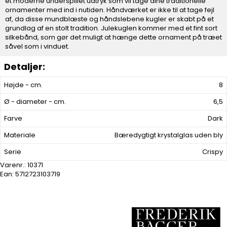
et moderne underspillet udtryk som vil tage dine traditionelle
ornamenter med ind i nutiden. Håndværket er ikke til at tage fejl
af, da disse mundblæste og håndslebene kugler er skabt på et
grundlag af en stolt tradition. Julekuglen kommer med et fint sort
silkebånd, som gør det muligt at hænge dette ornament på træet
såvel som i vinduet.
Højde - cm.
8
Ø - diameter - cm.
6,5
Farve
Dark
Materiale
Bæredygtigt krystalglas uden bly
Serie
Crispy
Varenr.:
10371
Ean: 5712723103719