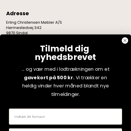
Adresse
Erling Christensen Møbler A/S
Hørmestedvej 342
9870 Sindal
CVR: 75082517
Tilmeld dig
nyhedsbrevet
... og vær med i lodtrækningen om et
gavekort på 500 kr.
Vi trækker en
heldig vinder hver måned blandt nye
tilmeldinger.
Fornavn
Email