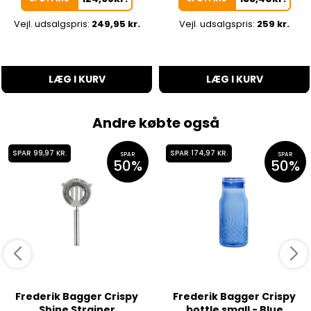
Vejl. udsalgspris:
249,95 kr.
Vejl. udsalgspris:
259 kr.
LÆG I KURV
LÆG I KURV
Andre købte også
SPAR 99,97 KR.
SPAR 174,97 KR.
SPAR
SPAR
50%
50%
Frederik Bagger Crispy
Frederik Bagger Crispy
Shine Strainer
bottle small - Blue