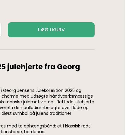
LÆG I KURV
5 julehjerte fra Georg
r i Georg Jensens Julekollektion 2025 og
isk charme med udsøgte håndværksmæssige
iske danske julemotiv – det flettede julehjerte
veret i den palladiumbelagte overflade og
dløst symbol på julens traditioner.
es med to ophængsbånd: et i klassisk rødt
ektionsfarve, bordeaux.