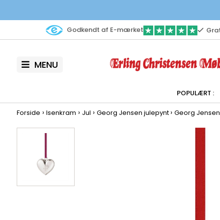
Godkendt af E-mærket
Grat
MENU
›
›
›
›
Forside
Isenkram
Jul
Georg Jensen julepynt
Georg Jensen 