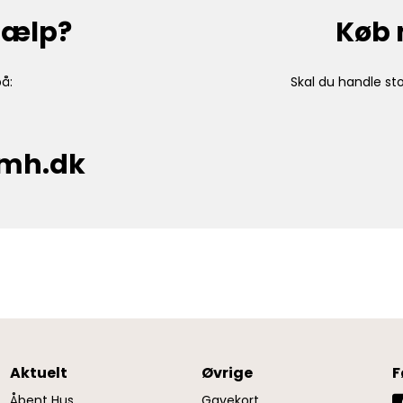
hjælp?
Køb 
å:
Skal du handle sto
cmh.dk
Aktuelt
Øvrige
F
Åbent Hus
Gavekort