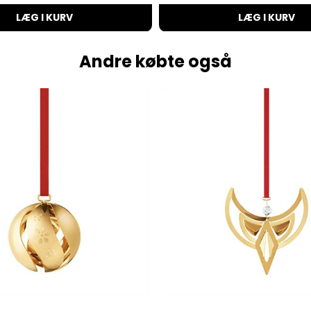
LÆG I KURV
LÆG I KURV
Andre købte også