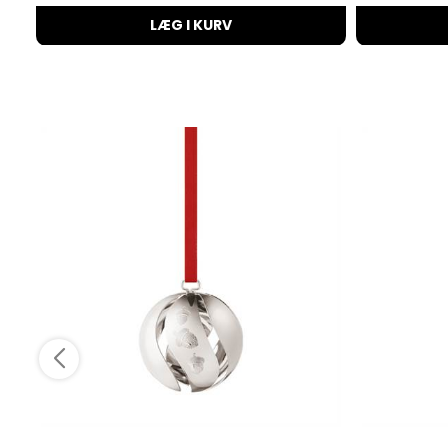
LÆG I KURV