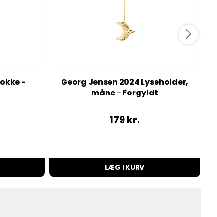
okke -
Georg Jensen 2024 Lyseholder,
måne - Forgyldt
179
kr.
LÆG I KURV