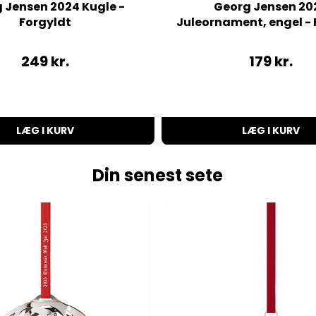
 Jensen 2024 Kugle -
Georg Jensen 20
Forgyldt
Juleornament, engel - 
249
kr.
179
kr.
LÆG I KURV
LÆG I KURV
Din senest sete