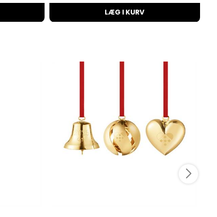
LÆG I KURV