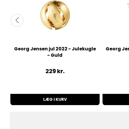
Georg Jensen jul 2022 - Julekugle
Georg Je
- Guld
229
kr.
LÆG I KURV