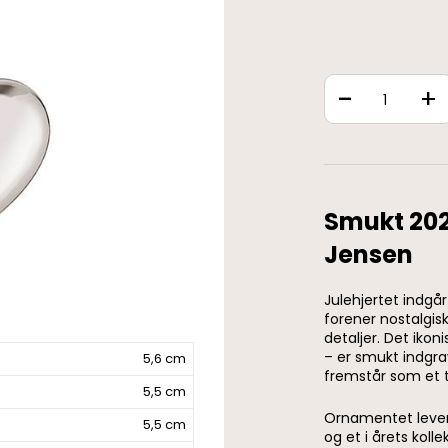
-
+
Smukt 202
Jensen
Julehjertet indgå
forener nostalg
detaljer. Det ikon
– er smukt indgra
5,6 cm
fremstår som et ti
5,5 cm
Ornamentet lever
5,5 cm
og et i årets koll