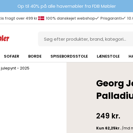
Op til 40% på alle havemøbler fra FDB Møbler
is fragt over 499 kr.
100% danskejet webshop
Prisgaranti
10
SOFAER
BORDE
SPISEBORDSSTOLE
LÆNESTOLE
H
julepynt - 2025
Georg J
Pallad
249
kr.