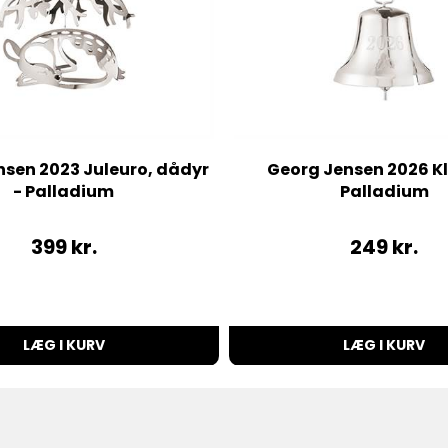
nsen 2023 Juleuro, dådyr
Georg Jensen 2026 Kl
- Palladium
Palladium
399
kr.
249
kr.
LÆG I KURV
LÆG I KURV