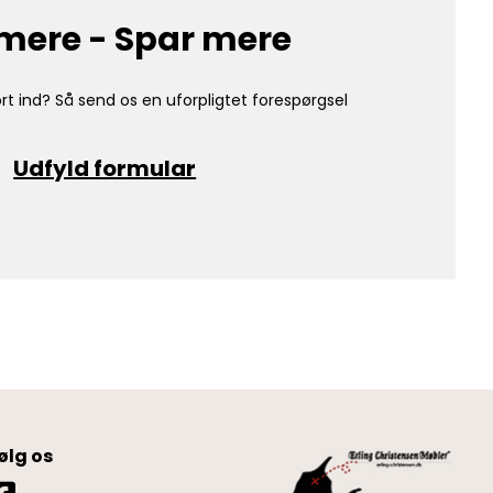
mere - Spar mere
rt ind? Så send os en uforpligtet forespørgsel
Udfyld formular
ølg os