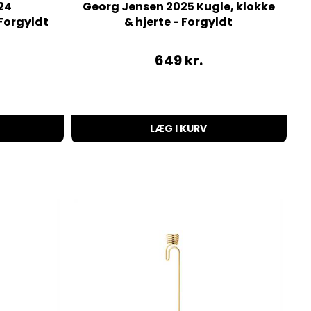
24
Georg Jensen 2025 Kugle, klokke
Forgyldt
& hjerte - Forgyldt
649
kr.
LÆG I KURV