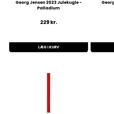
Georg Jensen 2023 Julekugle -
Georg
Palladium
229
kr.
LÆG I KURV