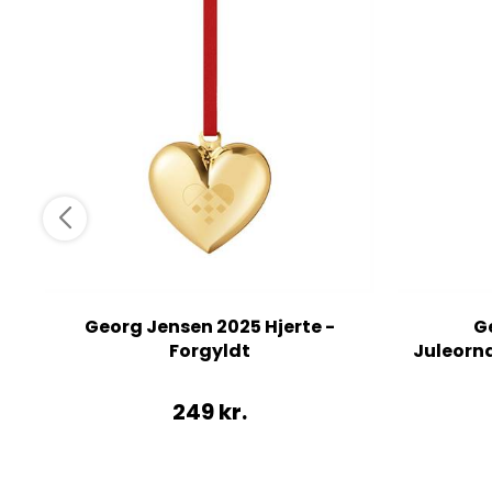
Georg Jensen 2025 Hjerte -
G
Forgyldt
Juleorna
249
kr.