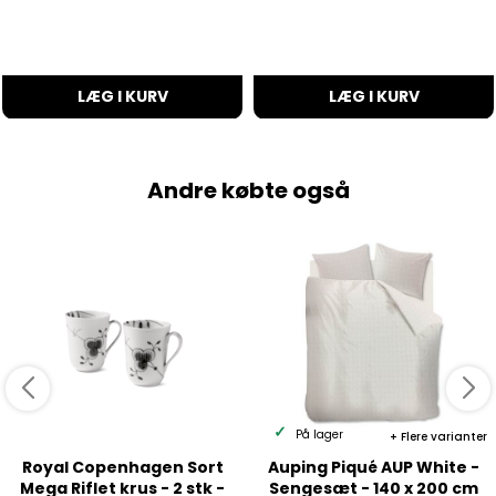
LÆG I KURV
LÆG I KURV
Andre købte også
På lager
Flere varianter
Royal Copenhagen Sort
Auping Piqué AUP White -
Mega Riflet krus - 2 stk -
Sengesæt - 140 x 200 cm