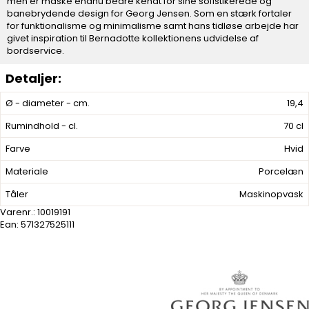
men er måske endnu bedre kendt for sine sofistikerede og
banebrydende design for Georg Jensen. Som en stærk fortaler
for funktionalisme og minimalisme samt hans tidløse arbejde har
givet inspiration til Bernadotte kollektionens udvidelse af
bordservice.
Ø - diameter - cm.
19,4
Rumindhold - cl.
70 cl
Farve
Hvid
Materiale
Porcelæn
Tåler
Maskinopvask
Varenr.:
10019191
Ean: 571327525111