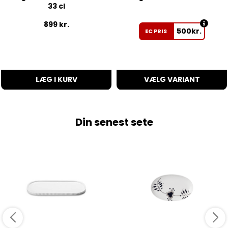
33 cl
899
kr.
500
kr.
EC PRIS
LÆG I KURV
VÆLG VARIANT
Din senest sete