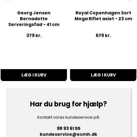
Georg Jensen
Royal Copenhagen Sort
Bernadotte
Mega Riflet asiet - 23 cm
Serveringsfad - 41 cm
379
kr.
679
kr.
LÆG I KURV
LÆG I KURV
Har du brug for hjælp?
Kontakt vores kundeservice på:
98 93 61 55
kundeservice@ecmh.dk