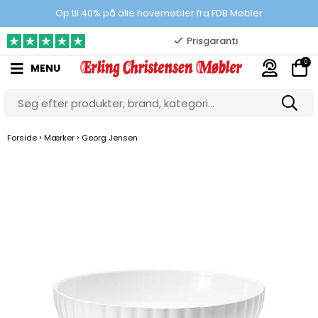
100% danskejet webshop
Op til 40% på alle havemøbler fra FDB Møbler
Prisgaranti
0
MENU
10.000 m2 showroom
Gratis & gode parkeringsforhold
›
›
Forside
Mærker
Georg Jensen