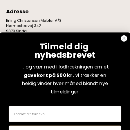
Adresse
Erling Christensen Møbler A/S
Hørmestedvej 342
9870 Sindal
CVR: 75082517
Tilmeld dig
nyhedsbrevet
... og vær med i lodtrækningen om et
gavekort på 500 kr.
Vi trækker en
heldig vinder hver måned blandt nye
tilmeldinger.
Fornavn
Email