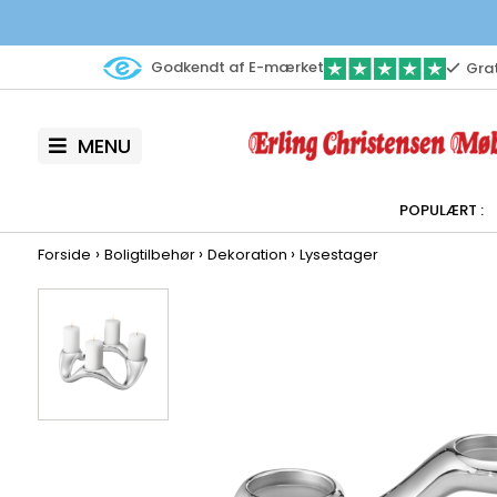
Godkendt af E-mærket
Grat
MENU
›
›
›
Forside
Boligtilbehør
Dekoration
Lysestager