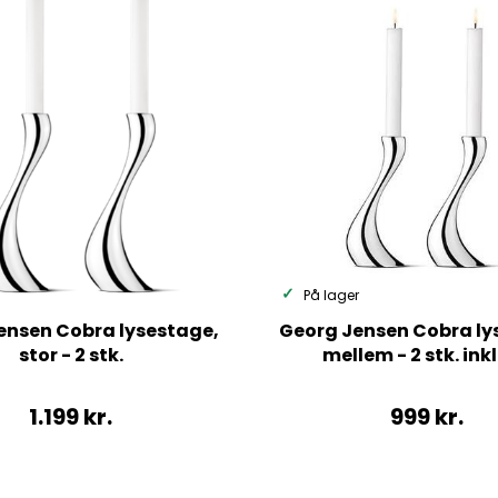
På lager
ensen Cobra lysestage,
Georg Jensen Cobra ly
stor - 2 stk.
mellem - 2 stk. inkl
1.199
kr.
999
kr.