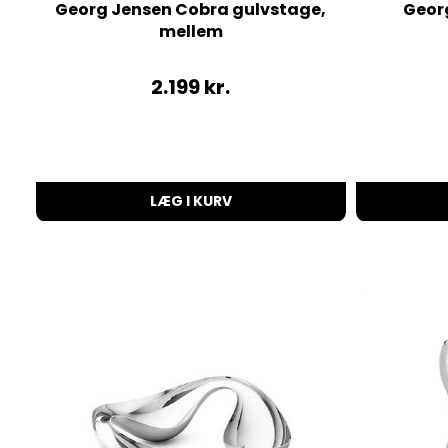
Georg Jensen Cobra gulvstage,
Geor
mellem
2.199
kr.
LÆG I KURV