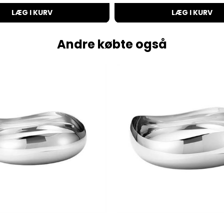
LÆG I KURV
LÆG I KURV
Andre købte også