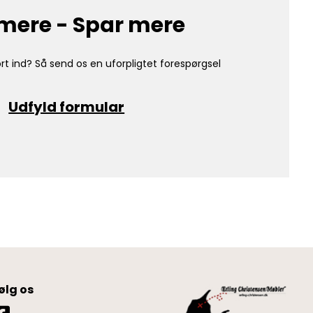
mere - Spar mere
rt ind? Så send os en uforpligtet forespørgsel
Udfyld formular
ølg os