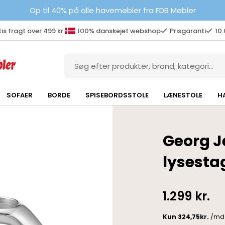
Op til 40% på alle havemøbler fra FDB Møbler
is fragt over 499 kr.
100% danskejet webshop
Prisgaranti
10
SOFAER
BORDE
SPISEBORDSSTOLE
LÆNESTOLE
H
Georg J
lysesta
1.299
kr.