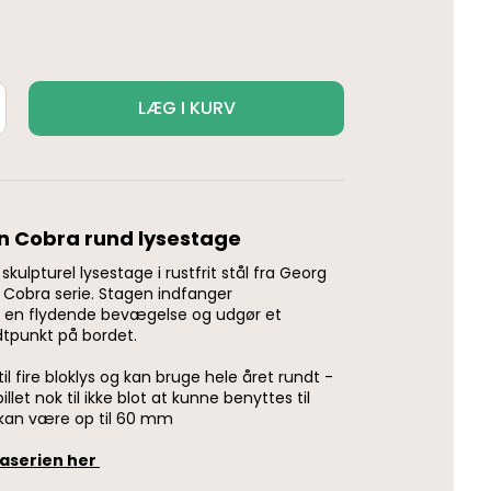
LÆG I KURV
n Cobra rund lysestage
kulpturel lysestage i rustfrit stål fra Georg
Cobra serie. Stagen indfanger
 en flydende bevægelse og udgør et
dtpunkt på bordet.
il fire bloklys og kan bruge hele året rundt -
llet nok til ikke blot at kunne benyttes til
t kan være op til 60 mm
raserien her