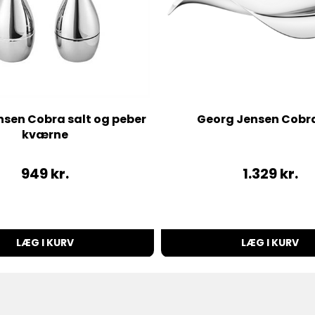
nsen Cobra salt og peber
Georg Jensen Cobr
kværne
949
kr.
1.329
kr.
LÆG I KURV
LÆG I KURV