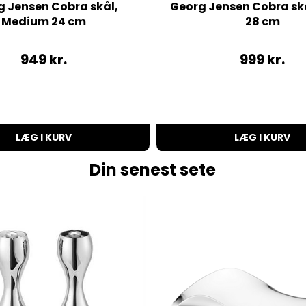
g Jensen Cobra skål,
Georg Jensen Cobra skå
Medium 24 cm
28 cm
949
kr.
999
kr.
LÆG I KURV
LÆG I KURV
Din senest sete