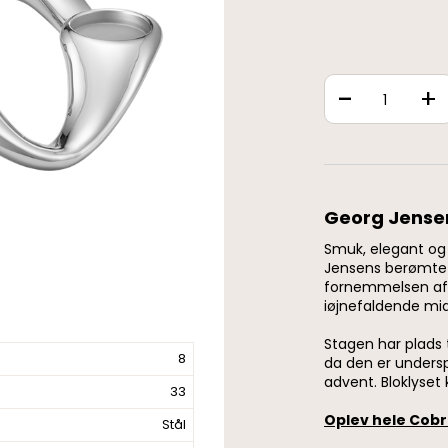
-
+
Georg Jense
Smuk, elegant og s
Jensens berømte 
fornemmelsen af
iøjnefaldende mi
Stagen har plads t
8
da den er underspi
advent. Bloklyse
33
Oplev hele Cob
Stål