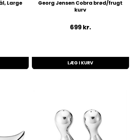
l, Large
Georg Jensen Cobra brød/frugt
kurv
699
kr.
LÆG I KURV