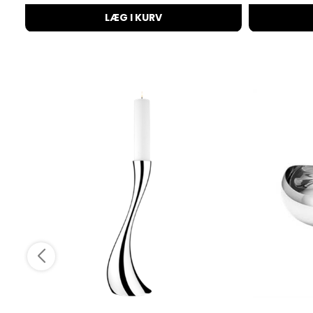
LÆG I KURV