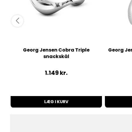
Georg Jensen Cobra Triple
Georg Je
snackskål
1.149
kr.
LÆG I KURV