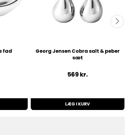
a fad
Georg Jensen Cobra salt & peber
sæt
569
kr.
LÆG I KURV