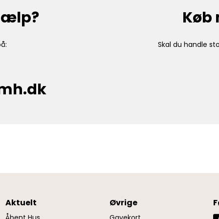
hjælp?
Køb 
å:
Skal du handle sto
cmh.dk
Aktuelt
Øvrige
F
Åbent Hus
Gavekort