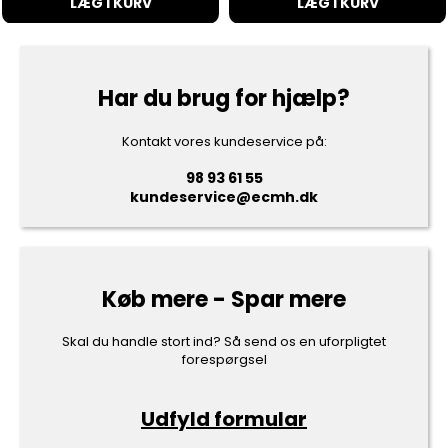
LÆG I KURV
LÆG I KURV
Har du brug for hjælp?
Kontakt vores kundeservice på:
98 93 61 55
kundeservice@ecmh.dk
Køb mere - Spar mere
Skal du handle stort ind? Så send os en uforpligtet
forespørgsel
Udfyld formular