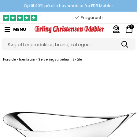
100% danskejet webshop
Op til 40% på alle havemøbler fra FDB Møbler
Prisgaranti
0
MENU
10.000 m2 showroom
Gratis & gode parkeringsforhold
›
›
›
Forside
Isenkram
Serveringstilbehør
Skåle