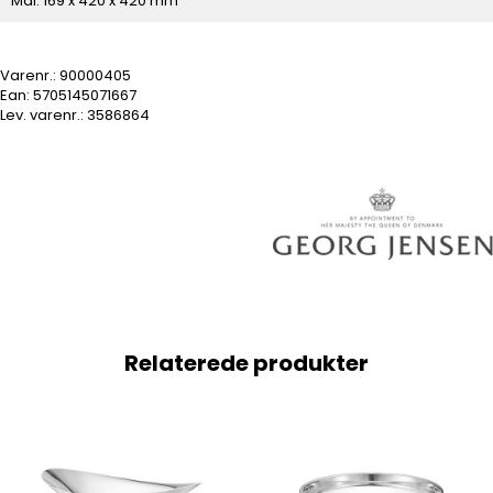
Mål: 169 x 420 x 420 mm
Varenr.:
90000405
Ean: 5705145071667
Lev. varenr.:
3586864
Relaterede produkter