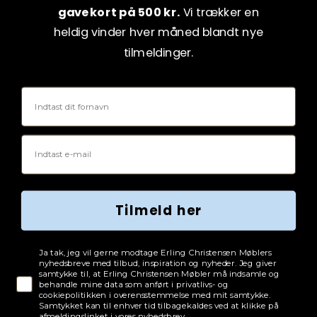
gavekort på 500 kr.
Vi trækker en
heldig vinder hver måned blandt nye
tilmeldinger.
Fornavn
Email
Tilmeld her
Tjekboks samtykke
Ja tak, jeg vil gerne modtage Erling Christensen Møblers
nyhedsbreve med tilbud, inspiration og nyheder. Jeg giver
samtykke til, at Erling Christensen Møbler må indsamle og
behandle mine data som anført i privatlivs- og
cookiepolitikken i overensstemmelse med mit samtykke.
Samtykket kan til enhver tid tilbagekaldes ved at klikke på
afmeldingslinket i vores nyhedsbrev.