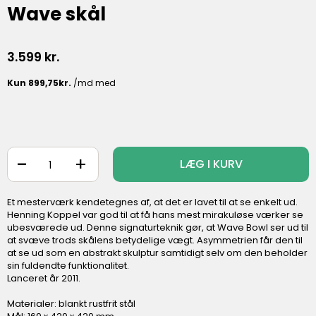
Wave skål
3.599
kr.
-
+
LÆG I KURV
Et mesterværk kendetegnes af, at det er lavet til at se enkelt ud.
Henning Koppel var god til at få hans mest mirakuløse værker se
ubesværede ud. Denne signaturteknik gør, at Wave Bowl ser ud til
at svæve trods skålens betydelige vægt. Asymmetrien får den til
at se ud som en abstrakt skulptur samtidigt selv om den beholder
sin fuldendte funktionalitet.
Lanceret år 2011.
Materialer: blankt rustfrit stål