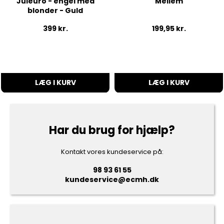
Juleuro - engel med
Mellem
blonder - Guld
399
kr.
199,95
kr.
LÆG I KURV
LÆG I KURV
Har du brug for hjælp?
Kontakt vores kundeservice på:
98 93 61 55
kundeservice@ecmh.dk