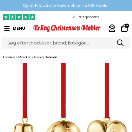
100% danskejet webshop
Op til 40% på alle havemøbler fra FDB Møbler
Prisgaranti
0
MENU
10.000 m2 showroom
Gratis & gode parkeringsforhold
›
›
Forside
Mærker
Georg Jensen