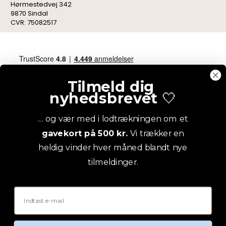
Hørmestedvej 342
9870 Sindal
CVR: 75082517
Tilmeld dig
nyhedsbrevet
🤍
... og vær med i lodtrækningen om et
gavekort på 500 kr.
Vi trækker en
heldig vinder hver måned blandt nye
tilmeldinger.
Email