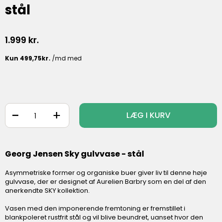
stål
1.999
kr.
-
+
LÆG I KURV
Georg Jensen Sky gulvvase - stål
Asymmetriske former og organiske buer giver liv til denne høje
gulvvase, der er designet af Aurelien Barbry som en del af den
anerkendte SKY kollektion.
Vasen med den imponerende fremtoning er fremstillet i
blankpoleret rustfrit stål og vil blive beundret, uanset hvor den