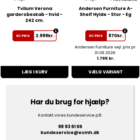
Tvilum Verona
Andersen Furniture A-
garderobeskab - hvid -
Shelf Hylde - Stor - Eg
242 cm.
2.999
kr.
870
kr.
EC PRIS
EC PRIS
Andersen Furniture vejl. pris pr.
01.06.2026:
1.795 kr.
LÆG I KURV
VÆLG VARIANT
Har du brug for hjælp?
Kontakt vores kundeservice på:
98 93 61 55
kundeservice@ecmh.dk