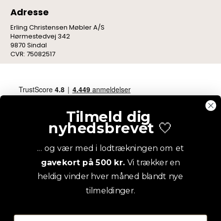
Adresse
Erling Christensen Møbler A/S
Hørmestedvej 342
9870 Sindal
CVR: 75082517
Tilmeld dig
nyhedsbrevet
🤍
... og vær med i lodtrækningen om et
gavekort på 500 kr.
Vi trækker en
heldig vinder hver måned blandt nye
tilmeldinger.
Email