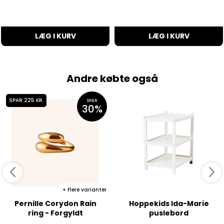
LÆG I KURV
LÆG I KURV
Andre købte også
SPAR 225 KR.
SPAR
30%
Flere varianter
Pernille Corydon Rain
Hoppekids Ida-Marie
ring - Forgyldt
puslebord