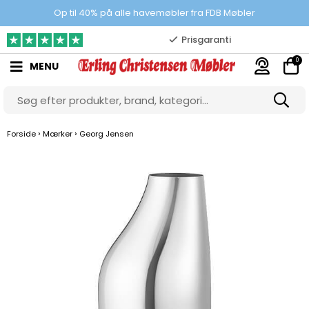
100% danskejet webshop
Op til 40% på alle havemøbler fra FDB Møbler
Prisgaranti
0
MENU
10.000 m2 showroom
Gratis & gode parkeringsforhold
›
›
Forside
Mærker
Georg Jensen