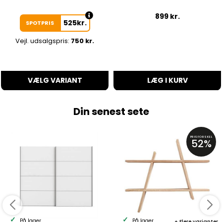
899
kr.
525
kr.
SPOTPRIS
Vejl. udsalgspris:
750 kr.
VÆLG VARIANT
LÆG I KURV
Din senest sete
PRISFORSKEL
52%
På lager
På lager
Flere varianter