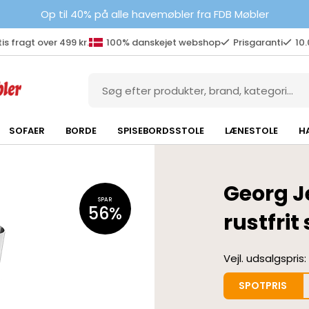
Op til 40% på alle havemøbler fra FDB Møbler
is fragt over 499 kr.
100% danskejet webshop
Prisgaranti
10
SOFAER
BORDE
SPISEBORDSSTOLE
LÆNESTOLE
H
Georg J
SPAR
56%
rustfrit 
Vejl. udsalgspris:
SPOTPRIS