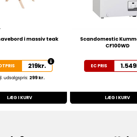
r
havebord i massiv teak
Scandomestic Kumme
CF100WD
219
kr.
1.549
OTPRIS
EC PRIS
jl. udsalgspris:
299 kr.
LÆG I KURV
LÆG I KURV