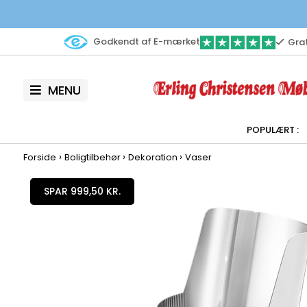
Godkendt af E-mærket
Grat
MENU
›
›
›
Forside
Boligtilbehør
Dekoration
Vaser
SPAR 999,50 KR.