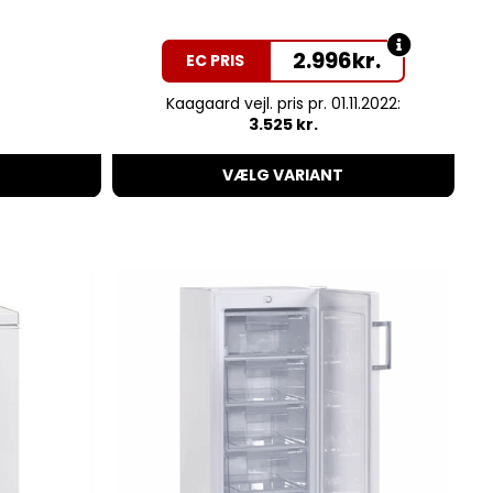
2.996
kr.
EC PRIS
Kaagaard vejl. pris pr. 01.11.2022:
3.525 kr.
VÆLG VARIANT