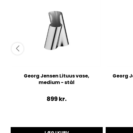
Georg Jensen Lituus vase,
Georg Je
medium - stål
899
kr.
LÆG I KURV