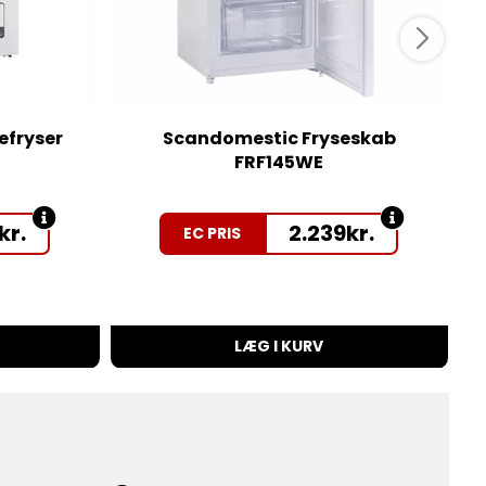
fryser
Scandomestic Fryseskab
FRF145WE
kr.
2.239
kr.
EC PRIS
LÆG I KURV