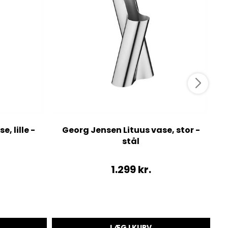
, lille -
Georg Jensen Lituus vase, stor -
stål
1.299
kr.
LÆG I KURV