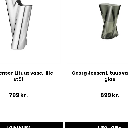
nsen Lituus vase, lille -
Georg Jensen Lituus vase
stål
glas
799
kr.
899
kr.
LÆG I KURV
LÆG I KURV