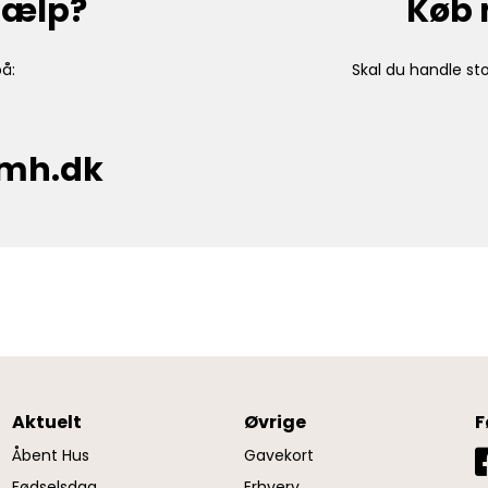
hjælp?
Køb 
å:
Skal du handle sto
cmh.dk
Aktuelt
Øvrige
F
Åbent Hus
Gavekort
Fødselsdag
Erhverv