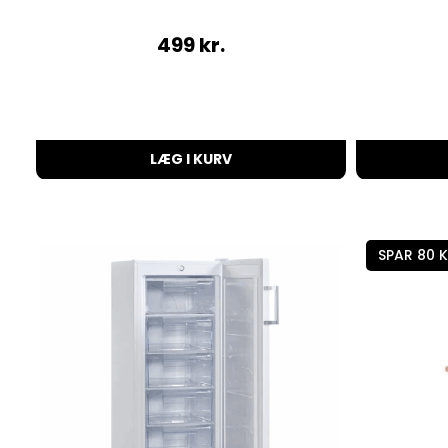
499
kr.
LÆG I KURV
SPAR 80 K