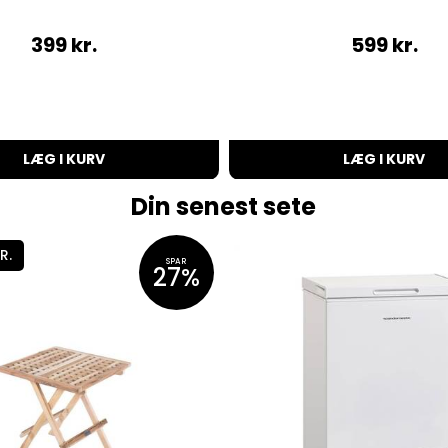
399
kr.
599
kr.
LÆG I KURV
LÆG I KURV
Din senest sete
R.
SPAR
27%