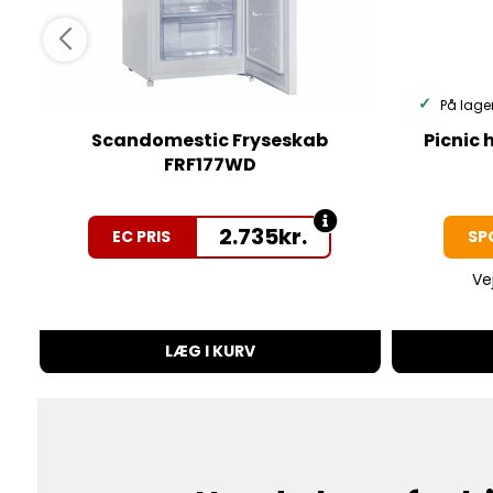
På lage
Scandomestic Fryseskab
Picnic 
FRF177WD
2.735
kr.
EC PRIS
SP
Ve
LÆG I KURV