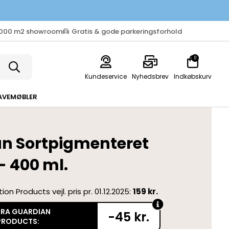
.000 m2 showroom
Gratis & gode parkeringsforhold
0
Kundeservice
Nyhedsbrev
Indkøbskurv
AVEMØBLER
n Sortpigmenteret
- 400 ml.
on Products vejl. pris pr. 01.12.2025:
159 kr.
FRA GUARDIAN
-45 kr.
PRODUCTS: