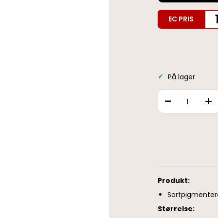
EC PRIS
På lager
-
+
Produkt:
Sortpigmentere
Størrelse: