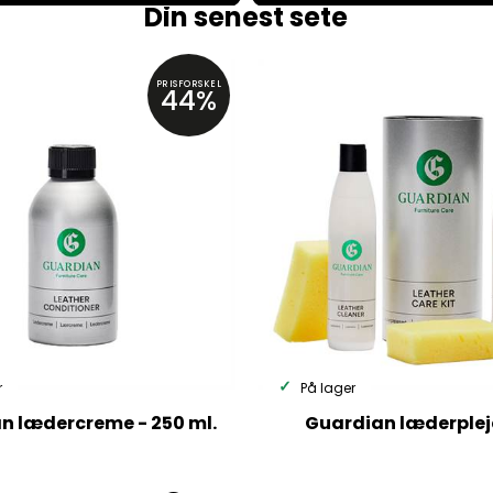
Din senest sete
PRISFORSKEL
44%
r
På lager
n lædercreme - 250 ml.
Guardian læderple