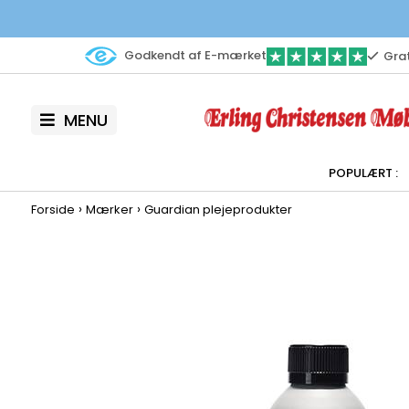
Godkendt af E-mærket
Grat
MENU
›
›
Forside
Mærker
Guardian plejeprodukter