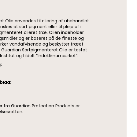
t Olie anvendes til oliering af ubehandlet
skes et sort pigment eller til pleje af i
igmenteret olieret træ. Olien indeholder
gsmidler og er baseret på de fineste og
 virker vandafvisende og beskytter træet
 Guardian Sortpigmenteret Olie er testet
Institut og tildelt ”Indeklimamærket”.
:
blad:
er fra Guardian Protection Products er
lsesretten.