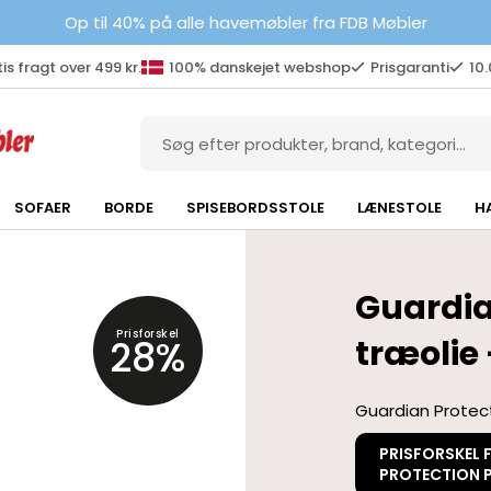
Op til 40% på alle havemøbler fra FDB Møbler
is fragt over 499 kr.
100% danskejet webshop
Prisgaranti
10
SOFAER
BORDE
SPISEBORDSSTOLE
LÆNESTOLE
H
Guardia
Prisforskel
28%
træolie 
Guardian Protecti
PRISFORSKEL 
PROTECTION 