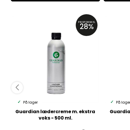
PRISFORSKEL
28%
På lager
På lage
Guardian lædercreme m. ekstra
Guardia
voks - 500 ml.