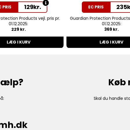
129
kr.
235
k
C PRIS
EC PRIS
otection Products vejl. pris pr.
Guardian Protection Products ve
01.12.2025:
01.12.2025:
229 kr.
369 kr.
LÆG I KURV
LÆG I KURV
hjælp?
Køb 
å:
Skal du handle sto
cmh.dk