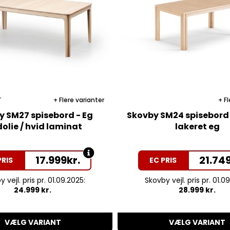
r
Flere varianter
Fl
y SM27 spisebord - Eg
Skovby SM24 spisebord
dolie / hvid laminat
lakeret eg
17.999
kr.
21.74
PRIS
EC PRIS
 vejl. pris pr. 01.09.2025:
Skovby vejl. pris pr. 01.0
24.999 kr.
28.999 kr.
VÆLG VARIANT
VÆLG VARIANT