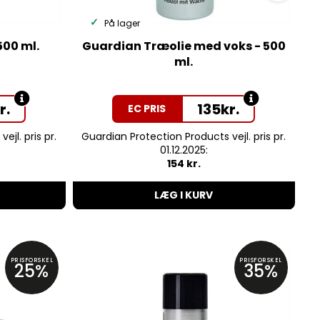
På lager
500 ml.
Guardian Træolie med voks - 500
ml.
r.
135
kr.
EC PRIS
jl. pris pr.
Guardian Protection Products vejl. pris pr.
G
01.12.2025:
154 kr.
LÆG I KURV
PRISFORSKEL
PRISFORSKEL
25%
35%