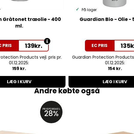
r
På lager
 Gråtonet træolie - 400
Guardian Bio - Olie - 
ml.
139
kr.
135
k
C PRIS
EC PRIS
otection Products vejl. pris pr.
Guardian Protection Products ve
01.12.2025:
01.12.2025:
159 kr.
154 kr.
LÆG I KURV
LÆG I KURV
Andre købte også
PRISFORSKEL
28%