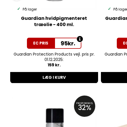
På lager
På lage
Guardian hvidpigmenteret
Guardian
træolie - 400 ml.
95
kr.
EC PRIS
E
Guardian Protection Products vejl. pris pr.
Guardian Pr
01.12.2025:
159 kr.
LÆG I KURV
PRISFORSKEL
32%