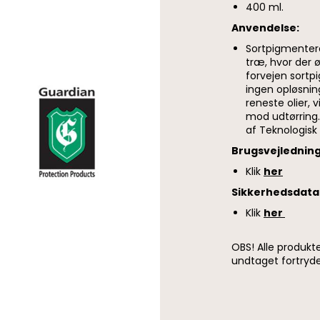
400 ml.
Anvendelse:
Sortpigmentere
træ, hvor der øn
forvejen sortp
ingen opløsnin
reneste olier,
mod udtørring.
af Teknologisk 
Brugsvejledning
Klik
her
Sikkerhedsdata
Klik
her
OBS! Alle produkt
undtaget fortryde