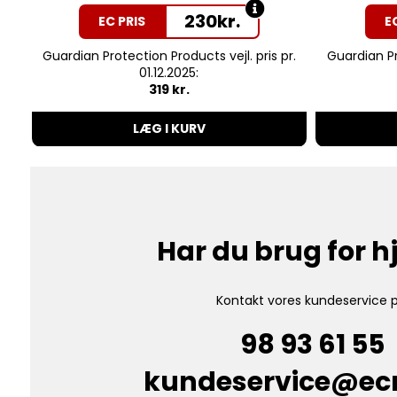
230
kr.
EC PRIS
E
Guardian Protection Products vejl. pris pr.
Guardian Pr
01.12.2025:
319 kr.
LÆG I KURV
Har du brug for 
Kontakt vores kundeservice p
98 93 61 55
kundeservice@e