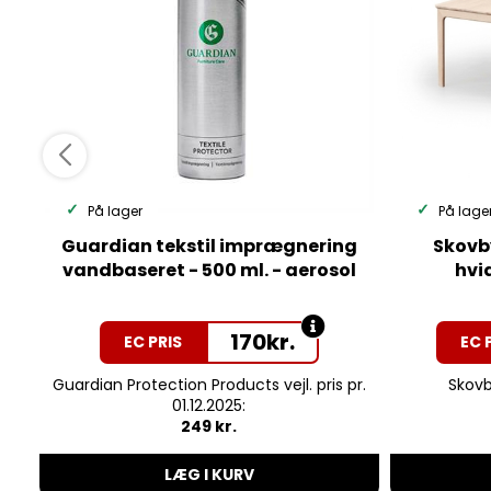
På lager
På lage
Guardian tekstil imprægnering
Skovb
vandbaseret - 500 ml. - aerosol
hvi
170
kr.
EC PRIS
EC 
Guardian Protection Products vejl. pris pr.
Skovby
01.12.2025:
249 kr.
LÆG I KURV