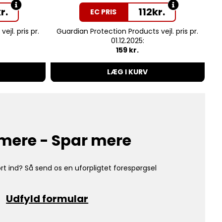
r.
112
kr.
EC PRIS
jl. pris pr.
Guardian Protection Products vejl. pris pr.
01.12.2025:
159 kr.
LÆG I KURV
mere - Spar mere
rt ind? Så send os en uforpligtet forespørgsel
Udfyld formular