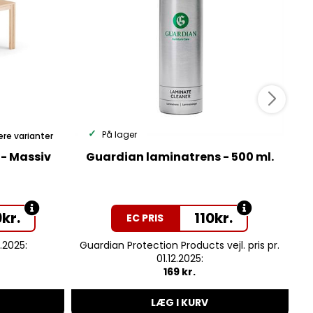
På lager
ere varianter
 - Massiv
Guardian laminatrens - 500 ml.
9
kr.
110
kr.
EC PRIS
9.2025:
Guardian Protection Products vejl. pris pr.
G
01.12.2025:
169 kr.
LÆG I KURV