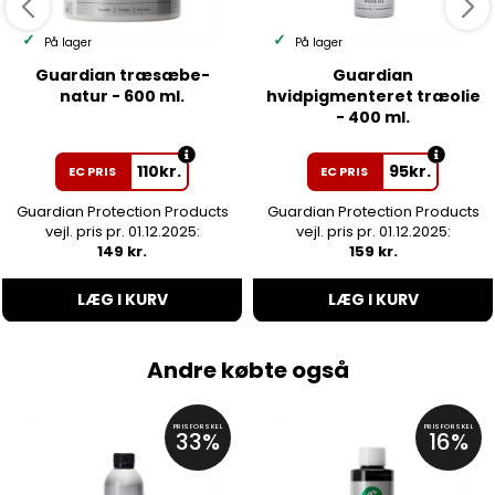
På lager
På lager
Guardian træsæbe-
Guardian
natur - 600 ml.
hvidpigmenteret træolie
- 400 ml.
110
kr.
95
kr.
EC PRIS
EC PRIS
Guardian Protection Products
Guardian Protection Products
vejl. pris pr. 01.12.2025:
vejl. pris pr. 01.12.2025:
149 kr.
159 kr.
LÆG I KURV
LÆG I KURV
Andre købte også
PRISFORSKEL
PRISFORSKEL
33%
16%