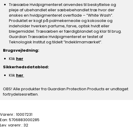
Træsæbe Hvidpigmenteret anvendes til beskyttelse og
pleje af ubehandlet eller sæbebehandlet træ hvor der
ønskes en hvidpigmenteret overflade – ”White Wash”.
Produktet er kogt på palmekerneolie og kokosolie og
indeholder hverken parfume, farve, optisk hvidt eller
blegemiddel. Træsæben er færdigblandet og klar til brug.
Guardian Træsæbe Hvidpigmenteret er testet af
Teknologisk Institut og tildelt ”Indeklimamærket”.
Brugsvejledning:
Klik
her
Sikkerhedsdatablad:
Klik
her
OBS! Alle produkter fra Guardian Protection Products er undtaget
fortrydelsesretten.
Varenr.:
10007231
Ean: 5706883000285
Lev. varenr.:
32