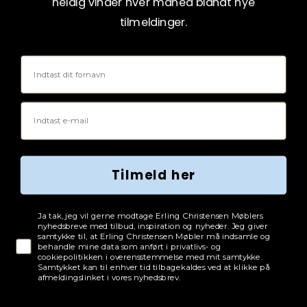
heldig vinder hver måned blandt nye
tilmeldinger.
Fornavn
Email
Tilmeld her
Tjekboks samtykke
Ja tak, jeg vil gerne modtage Erling Christensen Møblers
nyhedsbreve med tilbud, inspiration og nyheder. Jeg giver
samtykke til, at Erling Christensen Møbler må indsamle og
behandle mine data som anført i privatlivs- og
cookiepolitikken i overensstemmelse med mit samtykke.
Samtykket kan til enhver tid tilbagekaldes ved at klikke på
afmeldingslinket i vores nyhedsbrev.