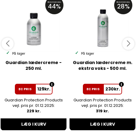
PRISFORSKEL
PRISFORSKEL
44%
28%
På lager
På lager
Guardian lædercreme -
Guardian lædercreme m.
250 ml.
ekstra voks - 500 ml.
129
kr.
230
kr.
EC PRIS
EC PRIS
Guardian Protection Products
Guardian Protection Products
vejl. pris pr. 01.12.2025:
vejl. pris pr. 01.12.2025:
229 kr.
319 kr.
LÆG I KURV
LÆG I KURV