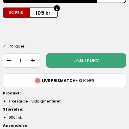
105
kr.
EC PRIS
På lager
-
+
LÆG I KURV
LIVE PRISMATCH
- KLIK HER
Produkt:
Træsæbe Hvidpigmenteret
Størrelse:
600 ml.
Anvendelse: