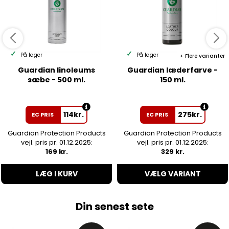
På lager
På lager
Flere varianter
Guardian linoleums
Guardian læderfarve -
sæbe - 500 ml.
150 ml.
114
kr.
275
kr.
EC PRIS
EC PRIS
Guardian Protection Products
Guardian Protection Products
vejl. pris pr. 01.12.2025:
vejl. pris pr. 01.12.2025:
169 kr.
329 kr.
LÆG I KURV
VÆLG VARIANT
Din senest sete