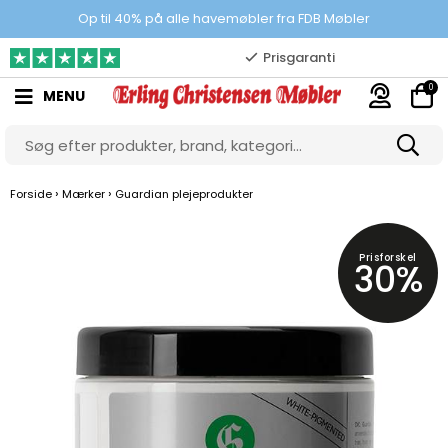
100% danskejet webshop
Op til 40% på alle havemøbler fra FDB Møbler
Prisgaranti
0
MENU
10.000 m2 showroom
Gratis & gode parkeringsforhold
›
›
Forside
Mærker
Guardian plejeprodukter
Prisforskel
30%