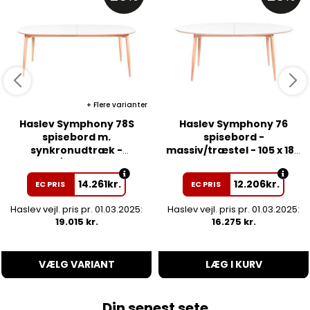
Flere varianter
Haslev Symphony 78S
Haslev Symphony 76
spisebord m.
spisebord -
synkronudtræk -
massiv/træstel - 105 x 180
laminat/træstel - 105 x
cm.
200 cm.
14.261
kr.
12.206
kr.
EC PRIS
EC PRIS
Haslev vejl. pris pr. 01.03.2025:
Haslev vejl. pris pr. 01.03.2025:
19.015 kr.
16.275 kr.
VÆLG VARIANT
LÆG I KURV
Din senest sete