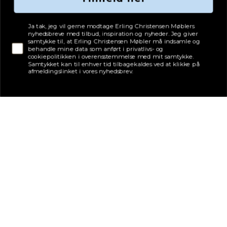
Tjekboks samtykke
Ja tak, jeg vil gerne modtage Erling Christensen Møblers
nyhedsbreve med tilbud, inspiration og nyheder. Jeg giver
samtykke til, at Erling Christensen Møbler må indsamle og
behandle mine data som anført i privatlivs- og
cookiepolitikken i overensstemmelse med mit samtykke.
Samtykket kan til enhver tid tilbagekaldes ved at klikke på
afmeldingslinket i vores nyhedsbrev.