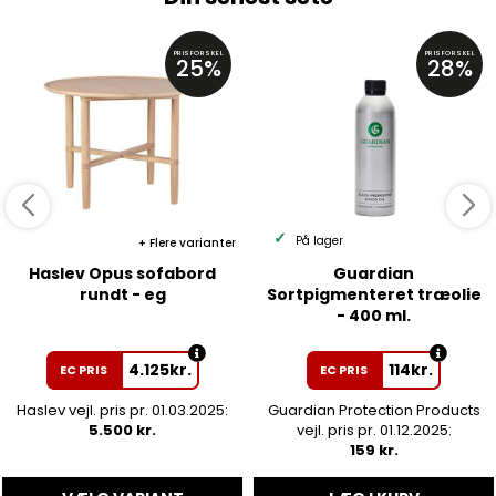
PRISFORSKEL
PRISFORSKEL
25%
28%
På lager
Flere varianter
Haslev Opus sofabord
Guardian
rundt - eg
Sortpigmenteret træolie
- 400 ml.
4.125
kr.
114
kr.
EC PRIS
EC PRIS
Haslev vejl. pris pr. 01.03.2025:
Guardian Protection Products
5.500 kr.
vejl. pris pr. 01.12.2025:
159 kr.