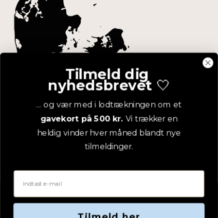
Tilmeld dig
nyhedsbrevet
🤍
... og vær med i lodtrækningen om et
Adresse
gavekort på 500 kr.
Vi trækker en
heldig vinder hver måned blandt nye
Erling Christensen Møbler A/S
Hørmestedvej 342
tilmeldinger.
9870 Sindal
CVR: 75082517
Email
Tilmeld her