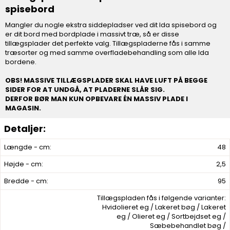
spisebord
Mangler du nogle ekstra siddepladser ved dit Ida spisebord og
er dit bord med bordplade i massivt træ, så er disse
tillægsplader det perfekte valg. Tillægspladerne fås i samme
træsorter og med samme overfladebehandling som alle Ida
bordene.
OBS! MASSIVE TILLÆGSPLADER SKAL HAVE LUFT PÅ BEGGE
SIDER FOR AT UNDGÅ, AT PLADERNE SLÅR SIG.
DERFOR BØR MAN KUN OPBEVARE ÉN MASSIV PLADE I
MAGASIN.
Længde - cm:
48
Højde - cm:
2,5
Bredde - cm:
95
Tillægspladen fås i følgende varianter:
Hvidolieret eg / Lakeret bøg / Lakeret
eg / Olieret eg / Sortbejdset eg /
Sæbebehandlet bøg /