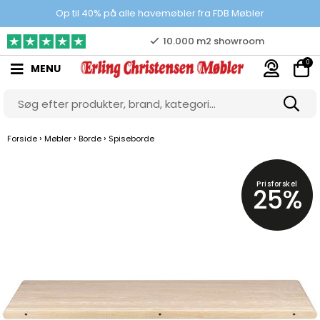
Prisgaranti
Op til 40% på alle havemøbler fra FDB Møbler
10.000 m2 showroom
0
MENU
Gratis & gode parkeringsforhold
›
›
›
Forside
Møbler
Borde
Spiseborde
Prisforskel
25%