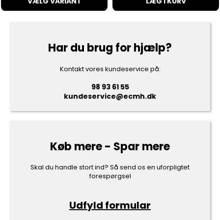
VÆLG VARIANT
LÆG I KURV
Har du brug for hjælp?
Kontakt vores kundeservice på:
98 93 61 55
kundeservice@ecmh.dk
Køb mere - Spar mere
Skal du handle stort ind? Så send os en uforpligtet
forespørgsel
Udfyld formular