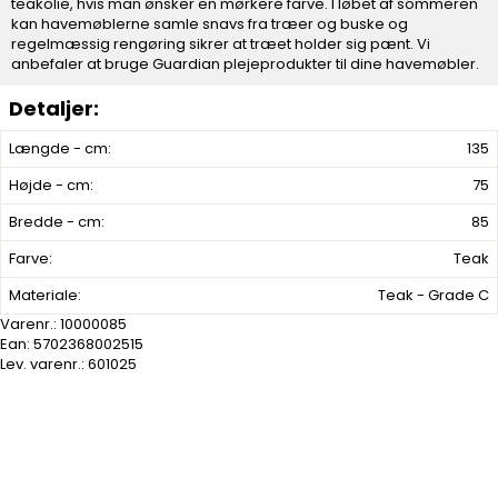
teakolie, hvis man ønsker en mørkere farve. I løbet af sommeren
kan havemøblerne samle snavs fra træer og buske og
regelmæssig rengøring sikrer at træet holder sig pænt. Vi
anbefaler at bruge Guardian plejeprodukter til dine havemøbler.
Længde - cm:
135
Højde - cm:
75
Bredde - cm:
85
Farve:
Teak
Materiale:
Teak - Grade C
Varenr.:
10000085
Ean: 5702368002515
Lev. varenr.:
601025