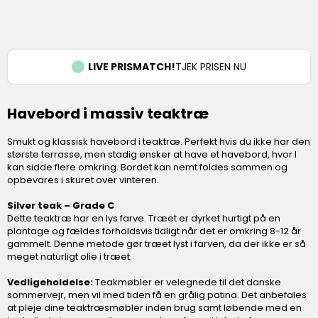
LIVE PRISMATCH!
TJEK PRISEN NU
Havebord i massiv teaktræ
Smukt og klassisk havebord i teaktræ. Perfekt hvis du ikke har den
største terrasse, men stadig ønsker at have et havebord, hvor I
kan sidde flere omkring. Bordet kan nemt foldes sammen og
opbevares i skuret over vinteren.
Silver teak – Grade C
Dette teaktræ har en lys farve. Træet er dyrket hurtigt på en
plantage og fældes forholdsvis tidligt når det er omkring 8-12 år
gammelt. Denne metode gør træet lyst i farven, da der ikke er så
meget naturligt olie i træet.
Vedligeholdelse:
Teakmøbler er velegnede til det danske
sommervejr, men vil med tiden få en grålig patina. Det anbefales
at pleje dine teaktræsmøbler inden brug samt løbende med en