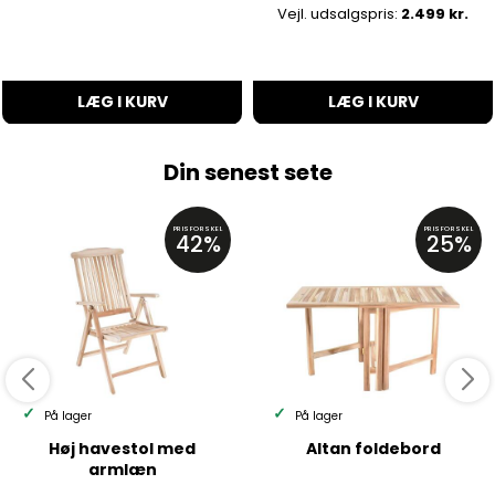
Vejl. udsalgspris:
2.499 kr.
LÆG I KURV
LÆG I KURV
Din senest sete
PRISFORSKEL
PRISFORSKEL
42%
25%
På lager
På lager
Høj havestol med
Altan foldebord
armlæn