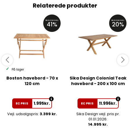
Relaterede produkter
PRISFORSKEL
PRISFORSKEL
41%
20%
På lager
Boston havebord - 70 x
Sika Design Colonial Teak
120 cm
havebord - 200 x 100 cm
1.995
kr.
11.996
kr.
EC PRIS
EC PRIS
Vejl. udsalgspris:
3.399 kr.
Sika Design vejl. pris pr.
01.01.2026:
14.995 kr.