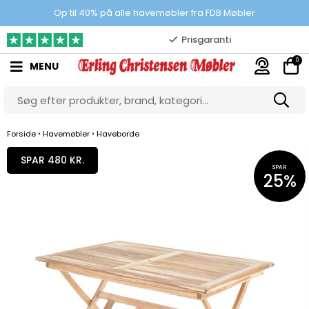
100% danskejet webshop
Op til 40% på alle havemøbler fra FDB Møbler
Prisgaranti
0
MENU
10.000 m2 showroom
Gratis & gode parkeringsforhold
›
›
Forside
Havemøbler
Haveborde
SPAR 480 KR.
SPAR
25%