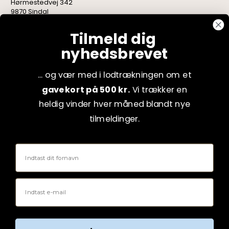
Hørmestedvej 342
9870 Sindal
CVR: 75082517
Tilmeld dig
nyhedsbrevet
... og vær med i lodtrækningen om et
gavekort på 500 kr.
Vi trækker en
heldig vinder hver måned blandt nye
tilmeldinger.
Fornavn
Email