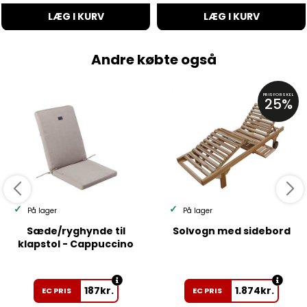
LÆG I KURV
LÆG I KURV
Andre købte også
PRISFORSKEL
25%
På lager
På lager
Sæde/ryghynde til
Solvogn med sidebord
klapstol - Cappuccino
187
kr.
1.874
kr.
EC PRIS
EC PRIS