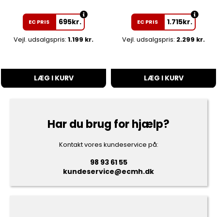
695
kr.
1.715
kr.
EC PRIS
EC PRIS
Vejl. udsalgspris:
1.199 kr.
Vejl. udsalgspris:
2.299 kr.
LÆG I KURV
LÆG I KURV
Har du brug for hjælp?
Kontakt vores kundeservice på:
98 93 61 55
kundeservice@ecmh.dk