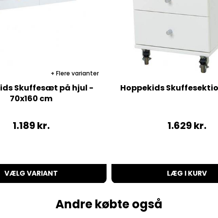
Flere varianter
ds Skuffesæt på hjul -
Hoppekids Skuffesektio
70x160 cm
1.189
kr.
1.629
kr.
VÆLG VARIANT
LÆG I KURV
Andre købte også