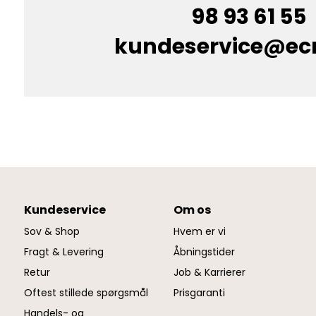
98 93 61 55
kundeservice@e
Kundeservice
Om os
Sov & Shop
Hvem er vi
Fragt & Levering
Åbningstider
Retur
Job & Karrierer
Oftest stillede spørgsmål
Prisgaranti
Handels- og