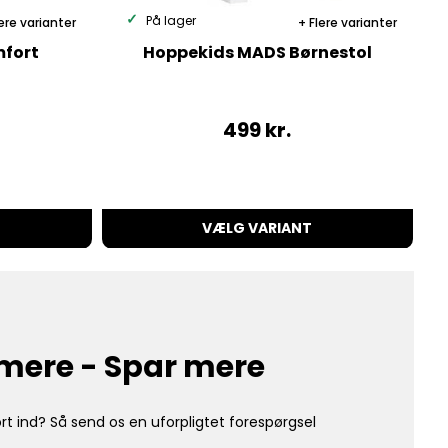
På lager
ere varianter
Flere varianter
mfort
Hoppekids MADS Børnestol
499
kr.
VÆLG VARIANT
mere - Spar mere
rt ind? Så send os en uforpligtet forespørgsel