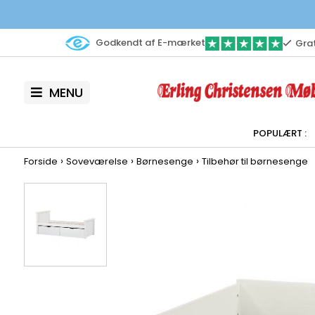
Godkendt af E-mærket
Grat
MENU
›
›
›
Forside
Soveværelse
Børnesenge
Tilbehør til børnesenge