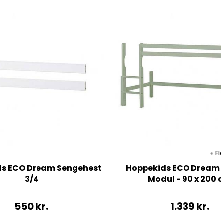
Fl
ds ECO Dream Sengehest
Hoppekids ECO Dream 
3/4
Modul - 90 x 200
550
kr.
1.339
kr.