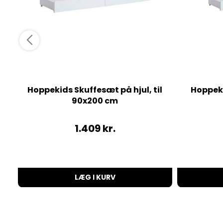
Hoppekids Skuffesæt på hjul, til
Hoppeki
90x200 cm
1.409
kr.
LÆG I KURV