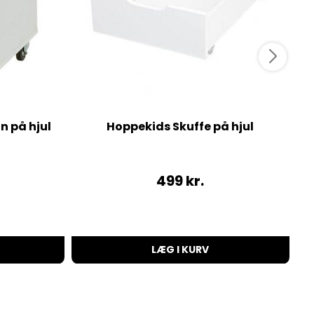
n på hjul
Hoppekids Skuffe på hjul
499
kr.
LÆG I KURV