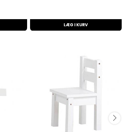
LÆG I KURV