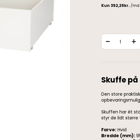
-
+
Skuffe på 
Den store praktisk
opbevaringsmuli
Skuffen har ét st
styr de lidt større 
Farve:
Hvid
Bredde (mm):
9