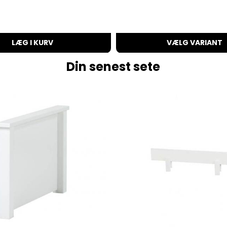
LÆG I KURV
VÆLG VARIANT
Din senest sete