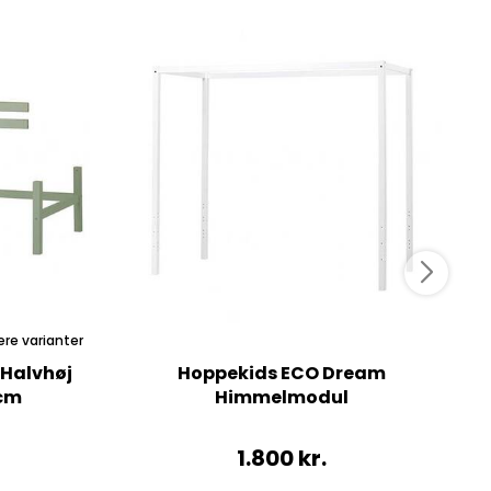
ere varianter
Halvhøj
Hoppekids ECO Dream
H
 cm
Himmelmodul
1.800
kr.