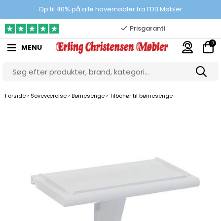
100% danskejet webshop
Op til 40% på alle havemøbler fra FDB Møbler
Prisgaranti
0
MENU
10.000 m2 showroom
Gratis & gode parkeringsforhold
›
›
›
Forside
Soveværelse
Børnesenge
Tilbehør til børnesenge