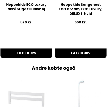
Hoppekids ECO Luxury
Hoppekids Sengehest
Skrå stige til Halvhøj
ECO Dream, ECO Luxury,
DELUXE, hvid
670
kr.
550
kr.
LÆG I KURV
LÆG I KURV
Andre købte også