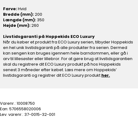
Farve:
Hvid
Bredde (mm):
200
Længde (mm):
350
Højde (mm):
260
Livstidsgaranti på Hoppekids ECO Luxury
Når du køber et produkt fra ECO Luxury serien, tilbyder Hoppekids
en hel unik livstidsgaranti på alle produkter fra serien. Dermed
kan sengen kan bruges igennem hele barndommen, eller gå i
arv til lillesøster eller lillebror. For at gøre brug at livstidsgarantien
skal du registrere dit ECO Luxury produkt på hos Hoppekids
senest 3 måneder efter købet. Læs mere om Hoppekids’
livstidsgaranti og registrer dit ECO Luxury produkt
her.
Varenr.:
10008750
Ean: 5706558020006
Lev. varenr.:
37-0015-32-001