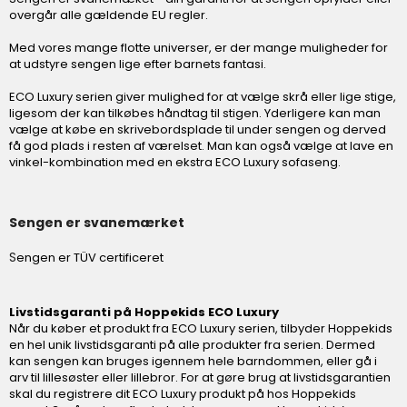
overgår alle gældende EU regler.
Med vores mange flotte universer, er der mange muligheder for
at udstyre sengen lige efter barnets fantasi.
ECO Luxury serien giver mulighed for at vælge skrå eller lige stige,
ligesom der kan tilkøbes håndtag til stigen. Yderligere kan man
vælge at købe en skrivebordsplade til under sengen og derved
få god plads i resten af værelset. Man kan også vælge at lave en
vinkel-kombination med en ekstra ECO Luxury sofaseng.
Sengen er svanemærket
S
engen er TÜV certificeret
Livstidsgaranti på Hoppekids ECO Luxury
Når du køber et produkt fra ECO Luxury serien, tilbyder Hoppekids
en hel unik livstidsgaranti på alle produkter fra serien. Dermed
kan sengen kan bruges igennem hele barndommen, eller gå i
arv til lillesøster eller lillebror. For at gøre brug at livstidsgarantien
skal du registrere dit ECO Luxury produkt på hos Hoppekids