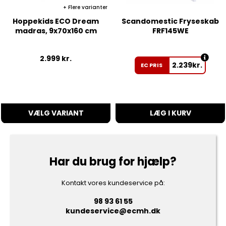
Flere varianter
Hoppekids ECO Dream
Scandomestic Fryseskab
madras, 9x70x160 cm
FRF145WE
2.999
kr.
2.239
kr.
EC PRIS
VÆLG VARIANT
LÆG I KURV
Har du brug for hjælp?
Kontakt vores kundeservice på:
98 93 61 55
kundeservice@ecmh.dk