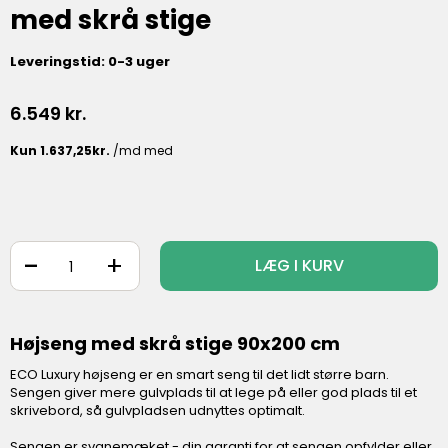
med skrå stige
Leveringstid: 0-3 uger
6.549
kr.
-
+
LÆG I KURV
Højseng med skrå stige 90x200 cm
ECO Luxury højseng er en smart seng til det lidt større barn.
Sengen giver mere gulvplads til at lege på eller god plads til et
skrivebord, så gulvpladsen udnyttes optimalt.
Sengen er svanemæket - din garanti for at sengen opfylder eller