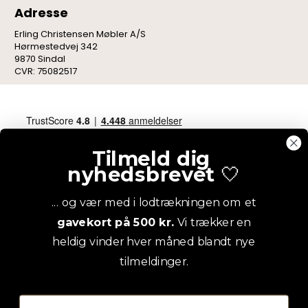
Adresse
Erling Christensen Møbler A/S
Hørmestedvej 342
9870 Sindal
CVR: 75082517
Tilmeld dig
nyhedsbrevet
🤍
... og vær med i lodtrækningen om et
gavekort på 500 kr.
Vi trækker en
heldig vinder hver måned blandt nye
tilmeldinger.
Email