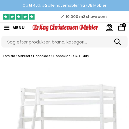
10.000 m2 showroom
Op til 40% på alle havemøbler fra FDB Møbler
Gratis & gode parkeringsforhold
0
MENU
›
›
›
Forside
Mærker
Hoppekids
Hoppekids ECO Luxury