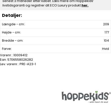
senest 3 måneder efter købet. Læs mere om Hoppekids’
livstidsgaranti og registrer dit ECO Luxury produkt
her.
Længde - cm:
209
Højde - cm:
177
Bredde - cm:
104
Farve:
Hvid
Varenr.:
10009412
Ean: 5706558026282
Lev. varenr.:
PRE-A23-1