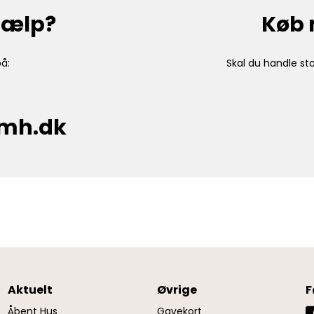
hjælp?
Køb 
å:
Skal du handle sto
cmh.dk
Aktuelt
Øvrige
F
Åbent Hus
Gavekort