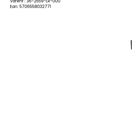
Varenr.:
36-2559-LR-000
Ean: 5706558032771