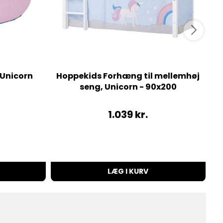
 Unicorn
Hoppekids Forhæng til mellemhøj
seng, Unicorn - 90x200
1.039
kr.
LÆG I KURV