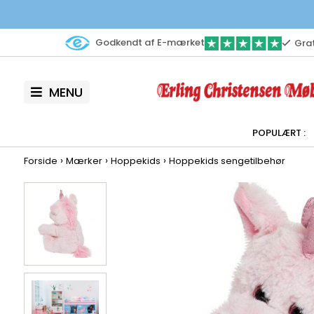
Godkendt af E-mærket
Grat
MENU
›
›
›
Forside
Mærker
Hoppekids
Hoppekids sengetilbehør