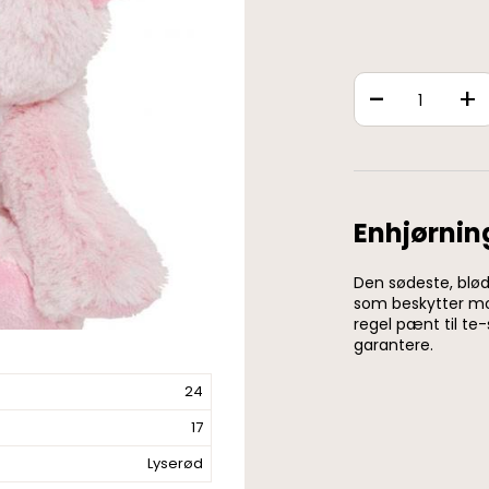
-
+
Enhjørni
Den sødeste, blø
som beskytter m
regel pænt til te-
garantere.
24
17
Lyserød