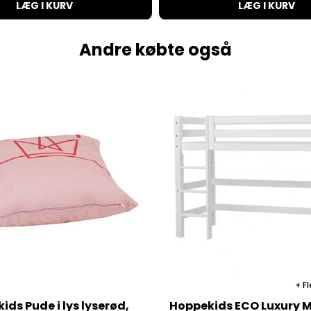
LÆG I KURV
LÆG I KURV
Andre købte også
Fl
ids Pude i lys lyserød,
Hoppekids ECO Luxury 