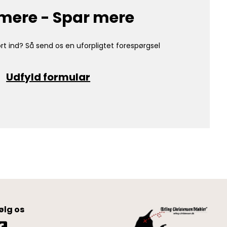
mere - Spar mere
rt ind? Så send os en uforpligtet forespørgsel
Udfyld formular
ølg os