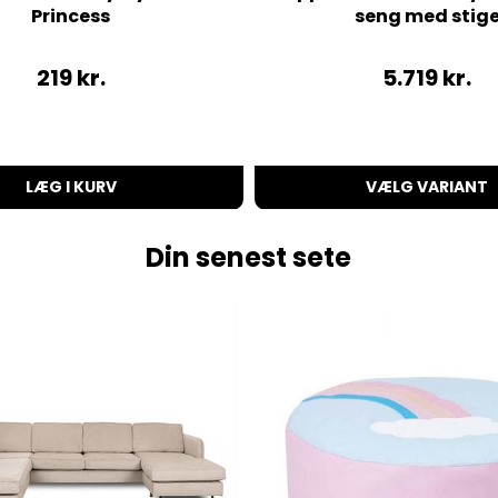
Princess
seng med stig
219
kr.
5.719
kr.
LÆG I KURV
VÆLG VARIANT
Din senest sete