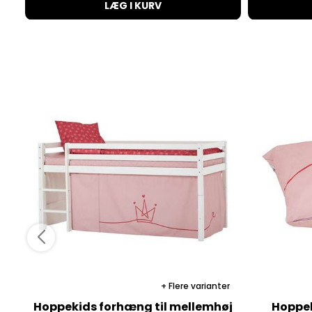
LÆG I KURV
Flere varianter
Hoppekids forhæng til mellemhøj
Hoppek