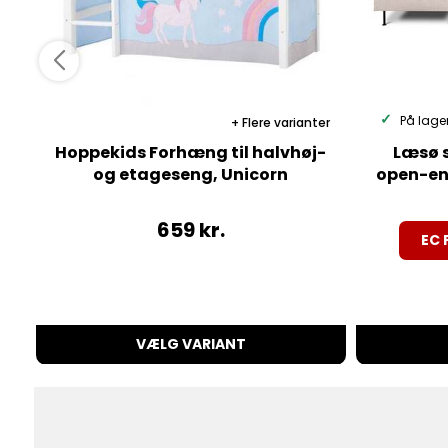
På lage
Flere varianter
Hoppekids Forhæng til halvhøj-
Læsø s
og etageseng, Unicorn
open-end
659
kr.
EC 
VÆLG VARIANT