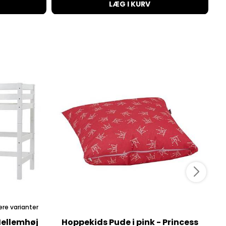
LÆG I KURV
ere varianter
Mellemhøj
Hoppekids Pude i pink - Princess