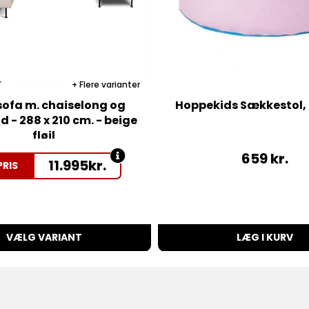
r
Flere varianter
ofa m. chaiselong og
Hoppekids Sækkestol,
 - 288 x 210 cm. - beige
fløjl
659
kr.
11.995
kr.
PRIS
VÆLG VARIANT
LÆG I KURV