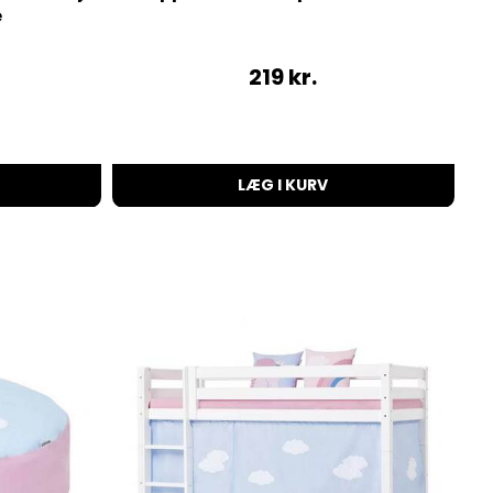
e
219
kr.
LÆG I KURV