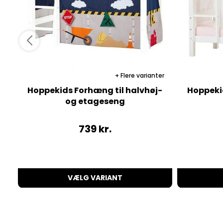
Flere varianter
Hoppekids Forhæng til halvhøj-
Hoppeki
og etageseng
739
kr.
VÆLG VARIANT