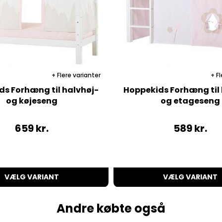
Flere varianter
Fl
ds Forhæng til halvhøj-
Hoppekids Forhæng til 
og køjeseng
og etageseng
659
kr.
589
kr.
VÆLG VARIANT
VÆLG VARIANT
Andre købte også