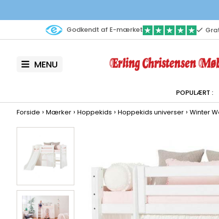
Godkendt af E-mærket
Grat
MENU
›
›
›
›
Forside
Mærker
Hoppekids
Hoppekids universer
Winter W