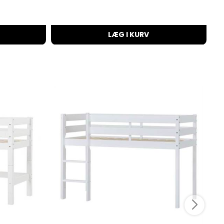
LÆG I KURV