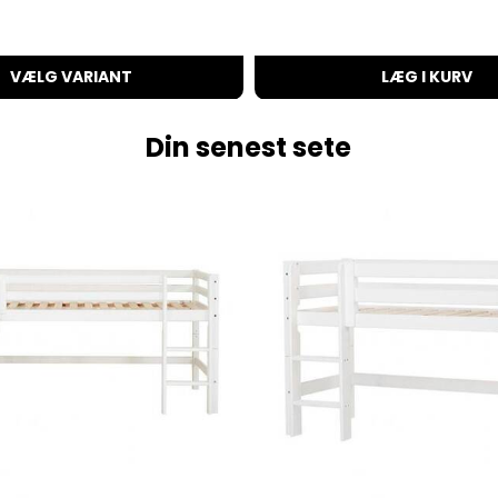
VÆLG VARIANT
LÆG I KURV
Din senest sete