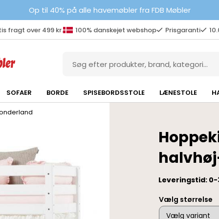
Op til 40% på alle havemøbler fra FDB Møbler
is fragt over 499 kr.
100% danskejet webshop
Prisgaranti
10
SOFAER
BORDE
SPISEBORDSSTOLE
LÆNESTOLE
H
onderland
Hoppeki
halvhøj
Leveringstid: 0-
Vælg størrelse