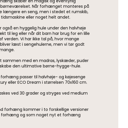
hæng skaber en magisk og eventyrlig
 i børneværelset. Når forhænget monteres på
ke længere en seng, men i stedet et rumskib,
 tidsmaskine eller noget helt andet.
 også en hyggelig hule under den halvhøje
t til leg eller når dit barn har brug for en lille
af verden. Vi har ikke tal på, hvor mange
bliver læst i sengehulerne, men vi tør godt
t mange.
et sammen med en madras, lyskæder, puder
 skabe den ultimative børne-hygge-hule.
forhæng passer til halvhøje- og køjesenge
xury eller ECO Dream i størrelsen 70x160 cm.
skes ved 30 grader og stryges ved medium
d forhæng kommer i to forskellige versioner
lle forhæng og som noget nyt et forhæng