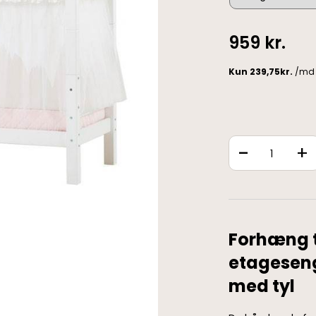
959
kr.
-
+
Forhæng t
etagesen
med tyl