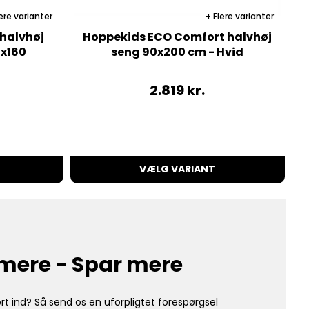
ere varianter
Flere varianter
 halvhøj
Hoppekids ECO Comfort halvhøj
H
0x160
seng 90x200 cm - Hvid
2.819
kr.
VÆLG VARIANT
mere - Spar mere
rt ind? Så send os en uforpligtet forespørgsel