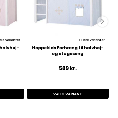
ere varianter
Flere varianter
halvhøj-
Hoppekids Forhæng til halvhøj-
og etageseng
589
kr.
VÆLG VARIANT