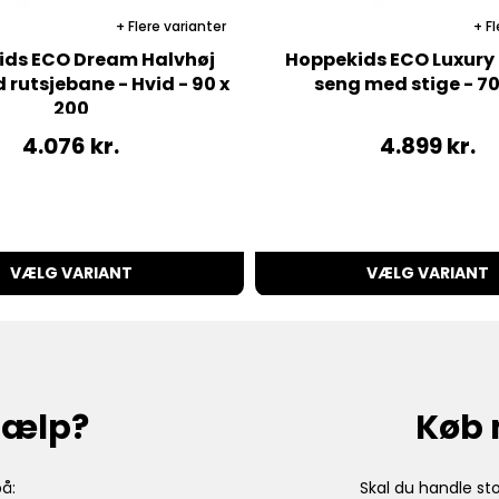
Flere varianter
Fl
ids ECO Dream Halvhøj
Hoppekids ECO Luxury
rutsjebane - Hvid - 90 x
seng med stige - 7
200
4.076
kr.
4.899
kr.
VÆLG VARIANT
VÆLG VARIANT
hjælp?
Køb 
å:
Skal du handle sto