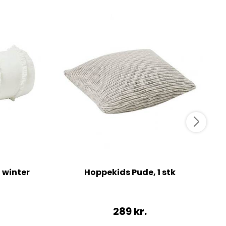
 winter
Hoppekids Pude, 1 stk
289
kr.