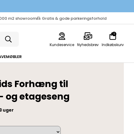
.000 m2 showroom
Gratis & gode parkeringsforhold
0
Kundeservice
Nyhedsbrev
Indkøbskurv
AVEMØBLER
ds Forhæng til
- og etageseng
3 uger