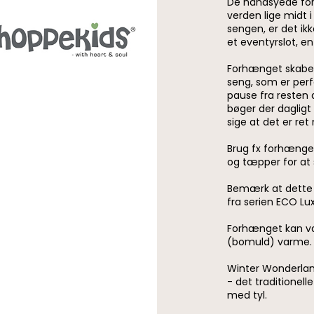
De håndsyede for
verden lige midt
sengen, er det ik
et eventyrslot, en
Forhænget skaber
seng, som er perfek
pause fra resten 
bøger der dagligt 
sige at det er re
Brug fx forhæng
og tæpper for at
Bemærk at dette 
fra serien ECO Lu
Forhænget kan va
(bomuld) varme.
Winter Wonderlan
- det traditione
med tyl.