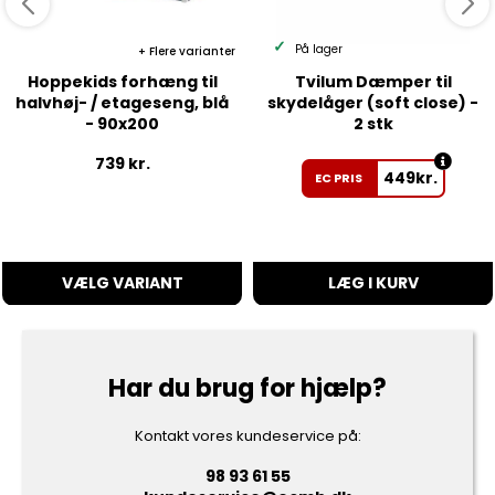
På lager
Flere varianter
Hoppekids forhæng til
Tvilum Dæmper til
halvhøj- / etageseng, blå
skydelåger (soft close) -
- 90x200
2 stk
739
kr.
449
kr.
EC PRIS
VÆLG VARIANT
LÆG I KURV
Har du brug for hjælp?
Kontakt vores kundeservice på:
98 93 61 55