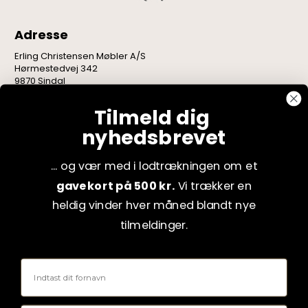
Adresse
Erling Christensen Møbler A/S
Hørmestedvej 342
9870 Sindal
CVR: 75082517
Tilmeld dig
nyhedsbrevet
... og vær med i lodtrækningen om et
gavekort på 500 kr.
Vi trækker en
heldig vinder hver måned blandt nye
tilmeldinger.
Fornavn