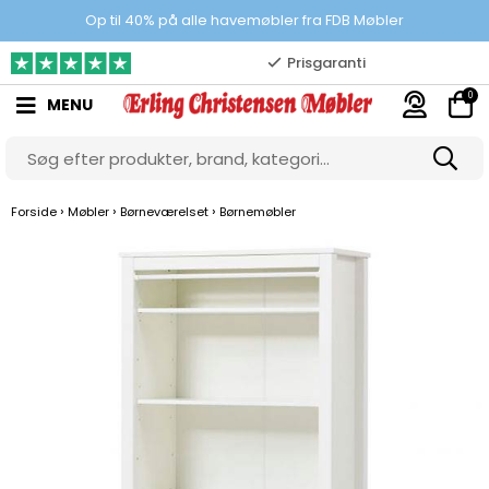
100% danskejet webshop
Op til 40% på alle havemøbler fra FDB Møbler
Prisgaranti
0
MENU
10.000 m2 showroom
Gratis & gode parkeringsforhold
›
›
›
Forside
Møbler
Børneværelset
Børnemøbler