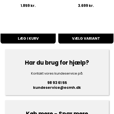
1.859
kr.
3.699
kr.
LÆG I KURV
VÆLG VARIANT
Har du brug for hjælp?
Kontakt vores kundeservice på:
98 93 61 55
kundeservice@ecmh.dk
Køb mere - Spar mere