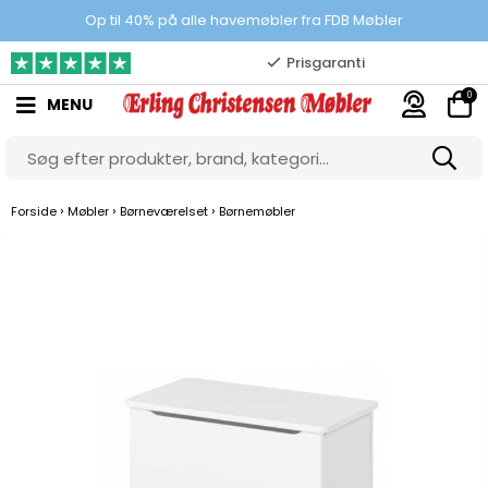
100% danskejet webshop
Op til 40% på alle havemøbler fra FDB Møbler
Prisgaranti
0
MENU
10.000 m2 showroom
Gratis & gode parkeringsforhold
›
›
›
Forside
Møbler
Børneværelset
Børnemøbler