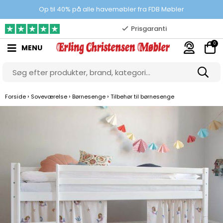
Prisgaranti
Op til 40% på alle havemøbler fra FDB Møbler
10.000 m2 showroom
0
MENU
Gratis & gode parkeringsforhold
›
›
›
Forside
Soveværelse
Børnesenge
Tilbehør til børnesenge