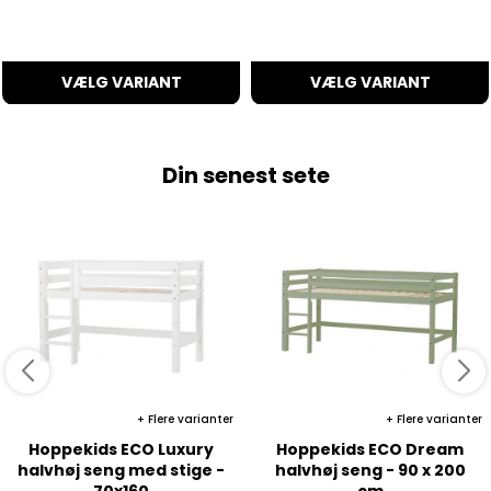
VÆLG VARIANT
VÆLG VARIANT
Din senest sete
Flere varianter
Flere varianter
Hoppekids ECO Luxury
Hoppekids ECO Dream
halvhøj seng med stige -
halvhøj seng - 90 x 200
70x160
cm