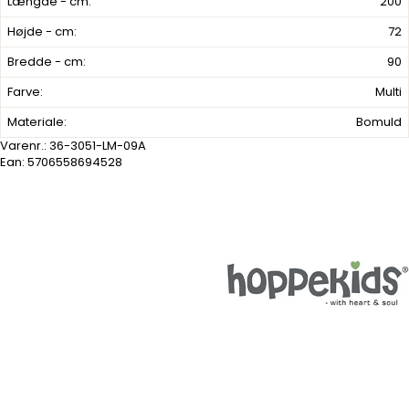
Længde - cm:
200
Højde - cm:
72
Bredde - cm:
90
Farve:
Multi
Materiale:
Bomuld
Varenr.:
36-3051-LM-09A
Ean: 5706558694528