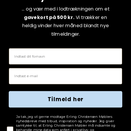
... og vær med i lodtrækningen om et
gavekort på 500 kr.
Vi trækker en
heldig vinder hver måned blandt nye
tilmeldinger.
Fornavn
Email
Tilmeld her
Tjekboks samtykke
Ja tak, jeg vil gerne modtage Erling Christensen Møblers
nyhedsbreve med tilbud, inspiration og nyheder. Jeg giver
samtykke til, at Erling Christensen Møbler må indsamle og
behandle mine data som anført i privatlivs- og