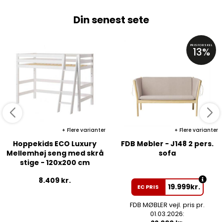
Din senest sete
PRISFORSKEL
13%
Flere varianter
Flere varianter
Hoppekids ECO Luxury
FDB Møbler - J148 2 pers.
Mellemhøj seng med skrå
sofa
stige - 120x200 cm
8.409
kr.
19.999
kr.
EC PRIS
FDB MØBLER vejl. pris pr.
01.03.2026: