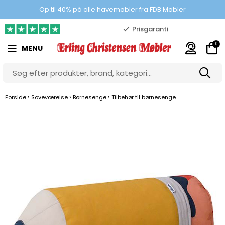
100% danskejet webshop
Op til 40% på alle havemøbler fra FDB Møbler
Prisgaranti
0
MENU
10.000 m2 showroom
Gratis & gode parkeringsforhold
›
›
›
Forside
Soveværelse
Børnesenge
Tilbehør til børnesenge