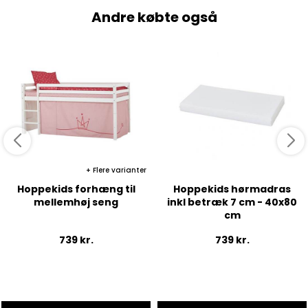
Andre købte også
Flere varianter
Hoppekids forhæng til
Hoppekids hørmadras
mellemhøj seng
inkl betræk 7 cm - 40x80
cm
739
kr.
739
kr.