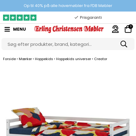
100% danskejet webshop
Op til 40% på alle havemøbler fra FDB Møbler
Prisgaranti
0
MENU
10.000 m2 showroom
Gratis & gode parkeringsforhold
›
›
›
›
Forside
Mærker
Hoppekids
Hoppekids universer
Creator