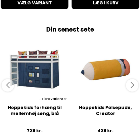
VÆLG VARIANT
LÆG I KURV
Din senest sete
Flere varianter
Hoppekids forhæng til
Hoppekids Pølsepude,
mellemhøj seng, blå
Creator
739
kr.
439
kr.