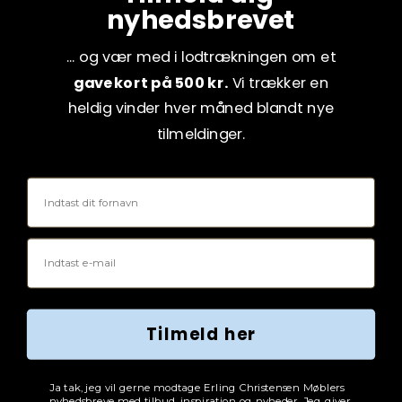
nyhedsbrevet
... og vær med i lodtrækningen om et
gavekort på 500 kr.
Vi trækker en
heldig vinder hver måned blandt nye
tilmeldinger.
Fornavn
Email
Tilmeld her
Tjekboks samtykke
Ja tak, jeg vil gerne modtage Erling Christensen Møblers
nyhedsbreve med tilbud, inspiration og nyheder. Jeg giver